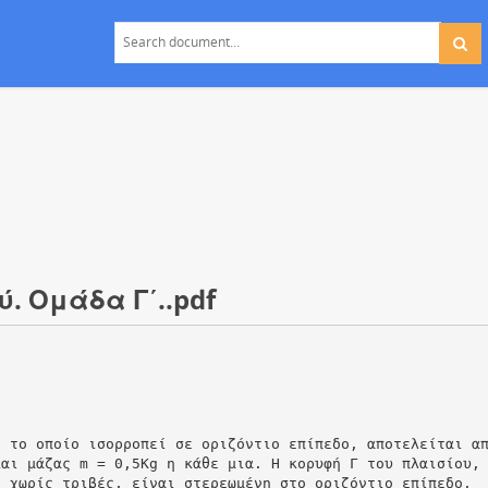
ύ. Ομάδα Γ΄..pdf