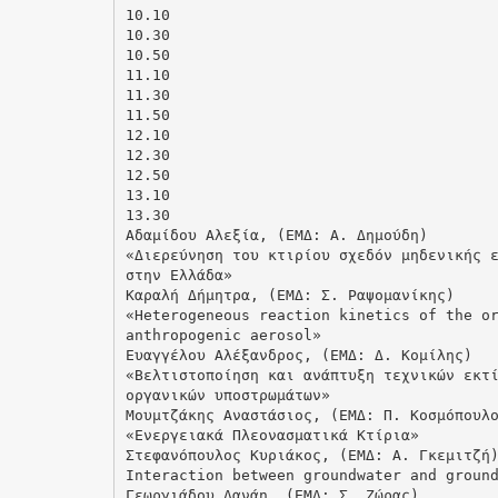
10.10
10.30
10.50
11.10
11.30
11.50
12.10
12.30
12.50
13.10
13.30
Αδαμίδου Αλεξία, (ΕΜΔ: Α. Δημούδη)
«Διερεύνηση του κτιρίου σχεδόν μηδενικής 
στην Ελλάδα»
Καραλή Δήμητρα, (ΕΜΔ: Σ. Ραψομανίκης)
«Heterogeneous reaction kinetics of the o
anthropogenic aerosol»
Ευαγγέλου Αλέξανδρος, (ΕΜΔ: Δ. Κομίλης)
«Βελτιστοποίηση και ανάπτυξη τεχνικών εκτ
οργανικών υποστρωμάτων»
Μουμτζάκης Αναστάσιος, (ΕΜΔ: Π. Κοσμόπουλ
«Ενεργειακά Πλεονασματικά Κτίρια»
Στεφανόπουλος Κυριάκος, (ΕΜΔ: Α. Γκεμιτζή
Interaction between groundwater and groun
Γεωργιάδου Δανάη, (ΕΜΔ: Σ. Ζώρας)