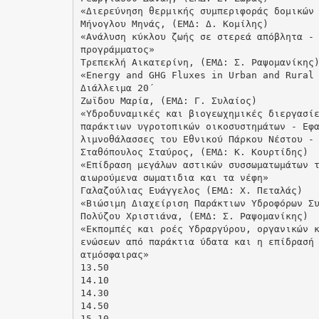
«Διερεύνηση θερμικής συμπεριφοράς δομικών
Μήνογλου Μηνάς, (ΕΜΔ: Δ. Κομίλης)
«Ανάλυση κύκλου ζωής σε στερεά απόβλητα -
προγράμματος»
Τρεπεκλή Αικατερίνη, (ΕΜΔ: Σ. Ραψομανίκης
«Energy and GHG Fluxes in Urban and Rural
Διάλλειμα 20΄
Ζωϊδου Μαρία, (ΕΜΔ: Γ. Συλαίος)
«Υδροδυναμικές και βιογεωχημικές διεργασί
παράκτιων υγροτοπικών οικοσυστημάτων - Εφ
λιμνοθάλασσες του Εθνικού Πάρκου Νέστου -
Σταθόπουλος Σταύρος, (ΕΜΔ: Κ. Κουρτίδης)
«Επίδραση μεγάλων αστικών συσσωματωμάτων 
αιωρούμενα σωματιδια και τα νέφη»
Γαλαζούλιας Ευάγγελος (ΕΜΔ: Χ. Πεταλάς)
«Βιώσιμη Διαχείριση Παράκτιων Υδροφόρων Σ
Πολύζου Χριστιάνα, (ΕΜΔ: Σ. Ραψομανίκης)
«Εκπομπές και ροές Υδραργύρου, οργανικών 
ενώσεων από παράκτια ύδατα και η επίδρασή
ατμόσφαιρας»
13.50
14.10
14.30
14.50
15.10