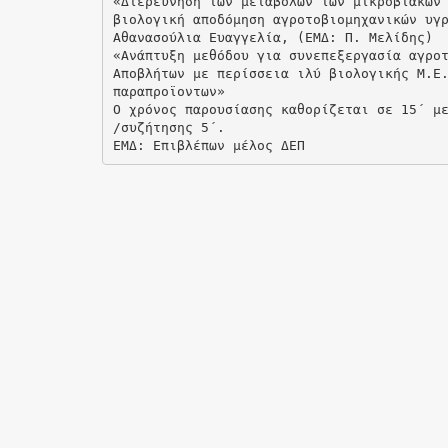
«Διερεύνηση των μεταβολών των μικροβιακών
βιολογική αποδόμηση αγροτοβιομηχανικών υγ
Αθανασούλια Ευαγγελία, (ΕΜΔ: Π. Μελίδης)
«Ανάπτυξη μεθόδου για συνεπεξεργασία αγρο
Αποβλήτων με περίσσεια ιλύ βιολογικής Μ.Ε
παραπροϊοντων»
Ο χρόνος παρουσίασης καθορίζεται σε 15΄ μ
/συζήτησης 5΄.