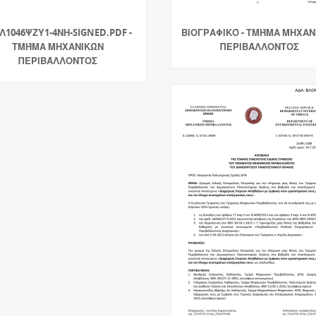
ΒΛ1046ΨΖΥ1-4ΝΗ-SIGNED.PDF -
ΒΙΟΓΡΑΦΙΚΌ - ΤΜΉΜΑ ΜΗΧΑΝ
ΤΜΉΜΑ ΜΗΧΑΝΙΚΏΝ
ΠΕΡΙΒΆΛΛΟΝΤΟΣ
ΠΕΡΙΒΆΛΛΟΝΤΟΣ