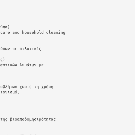
ούπα)
 care and household cleaning
ρύπων σε πιλοτικές
ης)
 αστικών λυμάτων με
ποβλήτων χωρίς τη χρήση
πιονισμό,
)
 της βιοαποδομησιμότητας