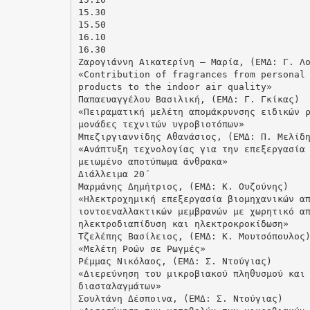
15.30
15.50
16.10
16.30
Ζαρογιάννη Αικατερίνη – Μαρία, (ΕΜΔ: Γ. Λ
«Contribution of fragrances from personal
products to the indoor air quality»
Παπαευαγγέλου Βασιλική, (ΕΜΔ: Γ. Γκίκας)
«Πειραματική μελέτη απομάκρυνσης ειδικών 
μονάδες τεχνιτών υγροβιοτόπων»
Μπεζιργιαννίδης Αθανάσιος, (ΕΜΔ: Π. Μελίδ
«Ανάπτυξη τεχνολογίας για την επεξεργασία
μειωμένο αποτύπωμα άνθρακα»
Διάλλειμα 20΄
Μαρμάνης Δημήτριος, (ΕΜΔ: Κ. Ουζούνης)
«Ηλεκτροχημική επεξεργασία βιομηχανικών α
ιοντοεναλλακτικών μεμβρανών με χωρητικό α
ηλεκτροδιαπίδυση και ηλεκτροκροκίδωση»
Τζελέπης Βασίλειος, (ΕΜΔ: Κ. Μουτσόπουλος
«Μελέτη Ροών σε Ρωγμές»
Ρέμμας Νικόλαος, (ΕΜΔ: Σ. Ντούγιας)
«Διερεύνηση του μικροβιακού πληθυσμού και
διασταλαγμάτων»
Σουλτάνη Δέσποινα, (ΕΜΔ: Σ. Ντούγιας)