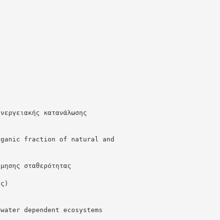
ενεργειακής κατανάλωσης
rganic fraction of natural and
ίμησης σταθερότητας
ος)
)
dwater dependent ecosystems