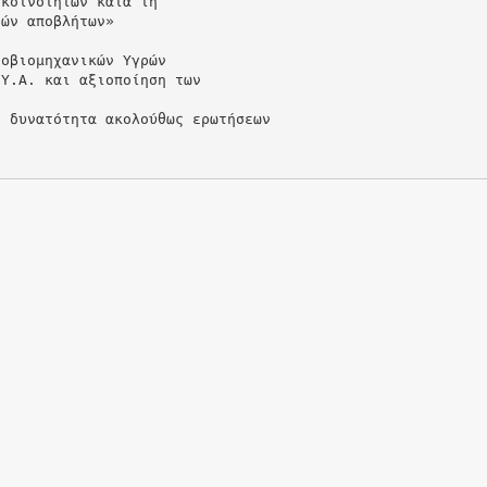
 κοινοτήτων κατά τη
ρών αποβλήτων»
τοβιομηχανικών Υγρών
.Υ.Α. και αξιοποίηση των
ε δυνατότητα ακολούθως ερωτήσεων