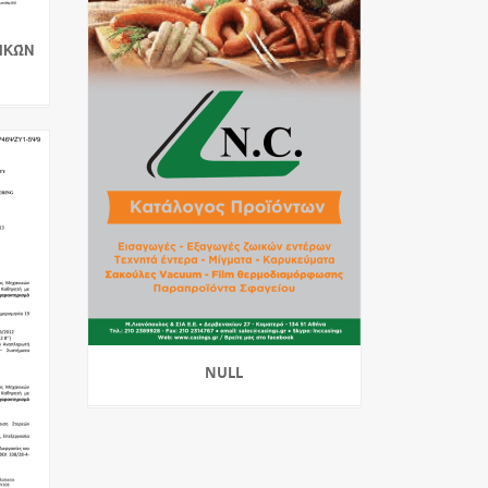
ΙΚΏΝ
NULL