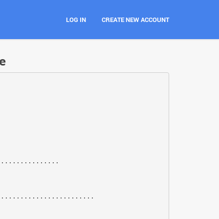
LOG IN
CREATE NEW ACCOUNT
e