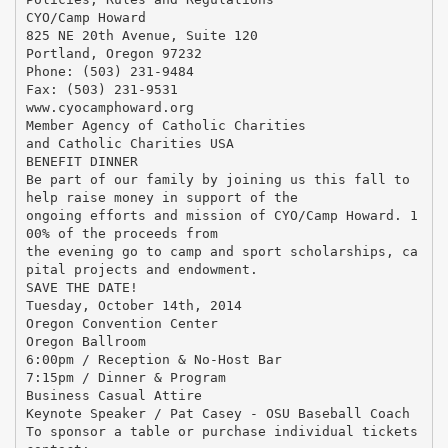
CYO/Camp Howard
825 NE 20th Avenue, Suite 120
Portland, Oregon 97232
Phone: (503) 231-9484
Fax: (503) 231-9531
www.cyocamphoward.org
Member Agency of Catholic Charities
and Catholic Charities USA
BENEFIT DINNER
Be part of our family by joining us this fall to
help raise money in support of the
ongoing efforts and mission of CYO/Camp Howard. 1
00% of the proceeds from
the evening go to camp and sport scholarships, ca
pital projects and endowment.
SAVE THE DATE!
Tuesday, October 14th, 2014
Oregon Convention Center
Oregon Ballroom
6:00pm / Reception & No-Host Bar
7:15pm / Dinner & Program
Business Casual Attire
Keynote Speaker / Pat Casey - OSU Baseball Coach
To sponsor a table or purchase individual tickets