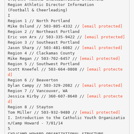
Region Athletic Director Information
(Football & Cheerleading)
I
Region 1 // North Portland
Mike Oslund // 503-805-4332 //
[email protected]
Region 2 // Northeast Portland
Eric von Arx // 503-335-9422 //
[email protected]
Region 3 // Southeast Portland
Jason Sharp // 503-481-6082 //
[email protected]
Region 4 // Clackamas County
Mike Regan // 503-702-6457 //
[email protected]
Region 5 // Southwest Portland
Scott Kneefel // 503-664-0808 //
[email protecte
d]
Region 6 // Beaverton
Dylan Campy // 503-329-2082 //
[email protected]
Region 7 // Vancouver, WA
Jessica Kirby // 360-607-8640 //
[email protecte
d]
Region 8 // Stayton
Tom Miller // 503-932-9480 //
[email protected]
I. Introduction to the Catholic Youth Organizatio
n/Camp Howard - 7/01/14
5
CYO/CAMP HOWARD ORGANIZATIONAL STRUCTURE