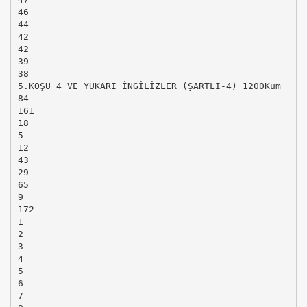
46
44
42
42
39
38
5.KOŞU 4 VE YUKARI İNGİLİZLER (ŞARTLI-4) 1200Kum
84
161
18
5
12
43
29
65
9
172
1
2
3
4
5
6
7