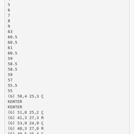
5
6
7
8
9
63
60.5
60.5
61
60.5
59
58.5
58.5
59
57
55.5
55
(G) 50,4 25,3 Ç
KENTER
KENTER
(G) 51,0 25,2 Ç
(G) 41,3 27,3 R
(G) 53,9 24,9 Ç
(G) 40,3 27,0 R
(G) 49,5 25,4 Ç