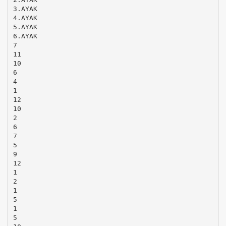
3.AYAK
4.AYAK
5.AYAK
6.AYAK
7
11
10
6
4
1
12
10
2
6
7
5
9
12
1
2
1
5
1
5