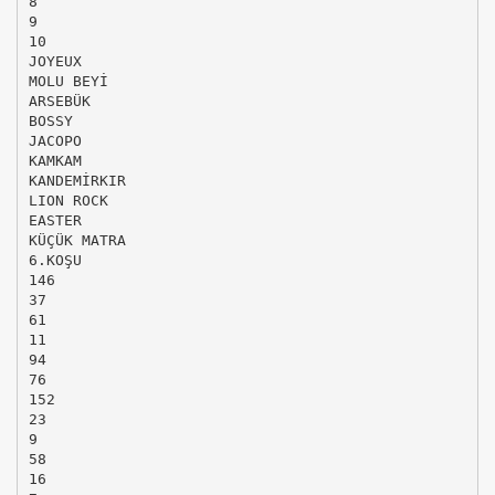
8
9
10
JOYEUX
MOLU BEYİ
ARSEBÜK
BOSSY
JACOPO
KAMKAM
KANDEMİRKIR
LION ROCK
EASTER
KÜÇÜK MATRA
6.KOŞU
146
37
61
11
94
76
152
23
9
58
16