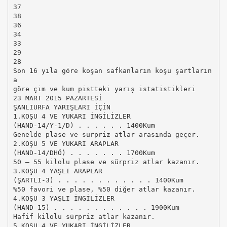
37
38
36
34
33
29
28
Son 16 yıla göre koşan safkanların koşu şartların
a
göre çim ve kum pistteki yarış istatistikleri
23 MART 2015 PAZARTESİ
ŞANLIURFA YARIŞLARI İÇİN
1.KOŞU 4 VE YUKARI İNGİLİZLER
(HAND-14/Y-1/D) . . . . . . 1400Kum
Genelde plase ve sürpriz atlar arasında geçer.
2.KOŞU 5 VE YUKARI ARAPLAR
(HAND-14/DHÖ) . . . . . . . 1700Kum
50 – 55 kilolu plase ve sürpriz atlar kazanır.
3.KOŞU 4 YAŞLI ARAPLAR
(ŞARTLI-3) . . . . . . . . . . . . 1400Kum
%50 favori ve plase, %50 diğer atlar kazanır.
4.KOŞU 3 YAŞLI İNGİLİZLER
(HAND-15) . . . . . . . . . . . . 1900Kum
Hafif kilolu sürpriz atlar kazanır.
5.KOŞU 4 VE YUKARI İNGİLİZLER