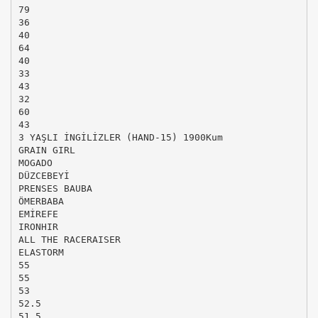
79
36
40
64
40
33
43
32
60
43
3 YAŞLI İNGİLİZLER (HAND-15) 1900Kum
GRAIN GIRL
MOGADO
DÜZCEBEYİ
PRENSES BAUBA
ÖMERBABA
EMİREFE
IRONHIR
ALL THE RACERAISER
ELASTORM
55
55
53
52.5
51.5