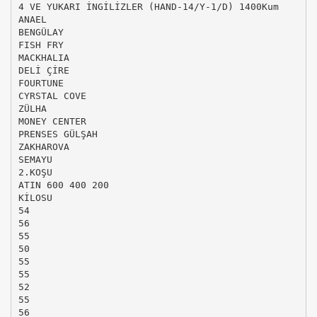
4 VE YUKARI İNGİLİZLER (HAND-14/Y-1/D) 1400Kum
ANAEL
BENGÜLAY
FISH FRY
MACKHALIA
DELİ ÇİRE
FOURTUNE
CYRSTAL COVE
ZÜLHA
MONEY CENTER
PRENSES GÜLŞAH
ZAKHAROVA
SEMAYU
2.KOŞU
ATIN 600 400 200
KİLOSU
54
56
55
50
55
55
52
55
56