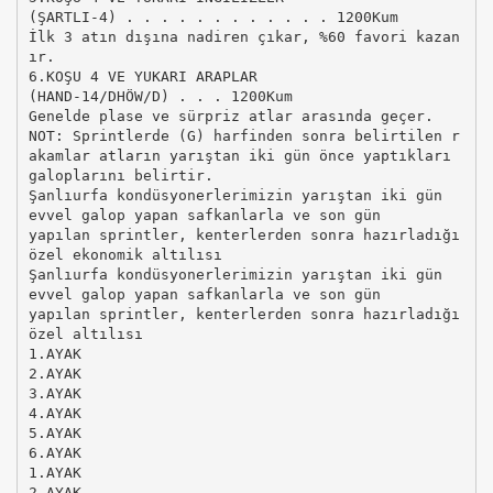
(ŞARTLI-4) . . . . . . . . . . . . 1200Kum
İlk 3 atın dışına nadiren çıkar, %60 favori kazan
ır.
6.KOŞU 4 VE YUKARI ARAPLAR
(HAND-14/DHÖW/D) . . . 1200Kum
Genelde plase ve sürpriz atlar arasında geçer.
NOT: Sprintlerde (G) harfinden sonra belirtilen r
akamlar atların yarıştan iki gün önce yaptıkları
galoplarını belirtir.
Şanlıurfa kondüsyonerlerimizin yarıştan iki gün
evvel galop yapan safkanlarla ve son gün
yapılan sprintler, kenterlerden sonra hazırladığı
özel ekonomik altılısı
Şanlıurfa kondüsyonerlerimizin yarıştan iki gün
evvel galop yapan safkanlarla ve son gün
yapılan sprintler, kenterlerden sonra hazırladığı
özel altılısı
1.AYAK
2.AYAK
3.AYAK
4.AYAK
5.AYAK
6.AYAK
1.AYAK
2.AYAK