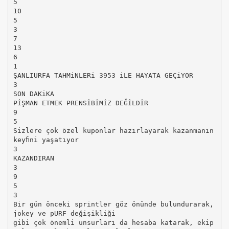
5
10
5
3
7
13
6
1
ŞANLIURFA TAHMiNLERi 3953 iLE HAYATA GEÇiYOR
3
SON DAKiKA
PİŞMAN ETMEK PRENSİBİMİZ DEĞİLDİR
9
5
Sizlere çok özel kuponlar hazırlayarak kazanmanın
keyﬁni yaşatıyor
3
KAZANDIRAN
3
9
5
3
Bir gün önceki sprintler göz önünde bulundurarak,
jokey ve pURF değişikliği
gibi çok önemli unsurları da hesaba katarak, ekip