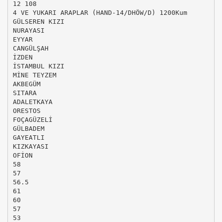
12 108
4 VE YUKARI ARAPLAR (HAND-14/DHÖW/D) 1200Kum
GÜLSEREN KIZI
NURAYASI
EYYAR
CANGÜLŞAH
İZDEN
İSTAMBUL KIZI
MİNE TEYZEM
AKBEGÜM
SITARA
ADALETKAYA
ORESTOS
FOÇAGÜZELİ
GÜLBADEM
GAYEATLI
KIZKAYASI
OFİON
58
57
56.5
61
60
57
53