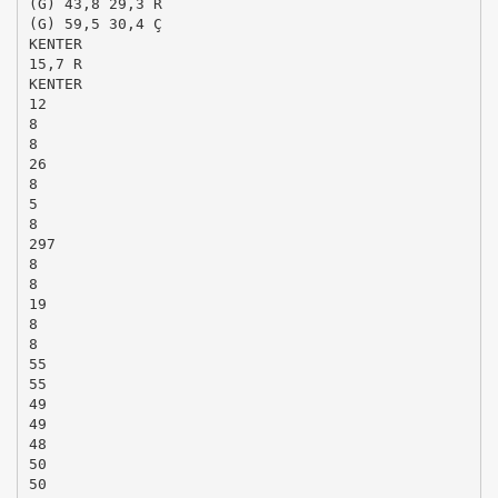
(G) 43,8 29,3 R
(G) 59,5 30,4 Ç
KENTER
15,7 R
KENTER
12
8
8
26
8
5
8
297
8
8
19
8
8
55
55
49
49
48
50
50