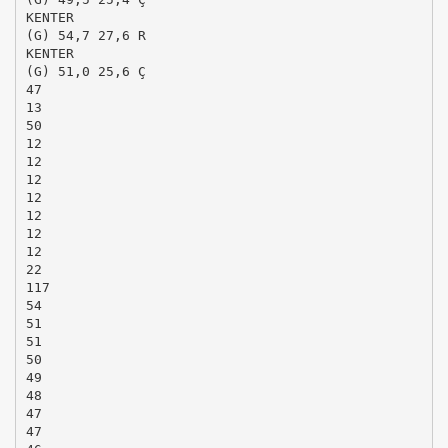
KENTER
(G) 54,7 27,6 R
KENTER
(G) 51,0 25,6 Ç
47
13
50
12
12
12
12
12
12
12
22
117
54
51
51
50
49
48
47
47