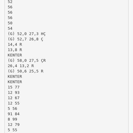
52
56
56
56
50
54
(G) 52,0 27,3 HÇ
(G) 52,7 26,8 Ç
14,4 R
13,8 R
KENTER
(G) 58,0 27,5 ÇR
26,4 13,2 R
(G) 50,6 25,5 R
KENTER
KENTER
15 77
12 93
12 67
12 55
5 56
91 84
8 99
12 79
5 55