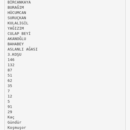
BİRCANKAYA
BURAĞIM
HÜCUMCAN
SURUÇKAN
KULALIGİL
YAĞIZIM
CULAP BEYİ
AKANOĞLU
BAHABEY
ASLANLI AĞASI
3.KOŞU
146
132
87
51
62
35
7
12
5
91
29
Kaç
Gündür
Koşmuşor