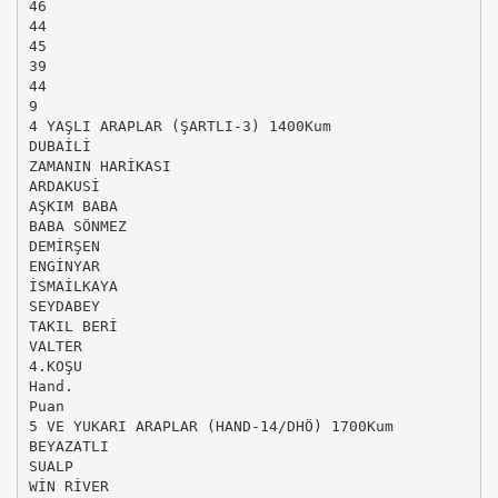
46
44
45
39
44
9
4 YAŞLI ARAPLAR (ŞARTLI-3) 1400Kum
DUBAİLİ
ZAMANIN HARİKASI
ARDAKUSİ
AŞKIM BABA
BABA SÖNMEZ
DEMİRŞEN
ENGİNYAR
İSMAİLKAYA
SEYDABEY
TAKIL BERİ
VALTER
4.KOŞU
Hand.
Puan
5 VE YUKARI ARAPLAR (HAND-14/DHÖ) 1700Kum
BEYAZATLI
SUALP
WİN RİVER