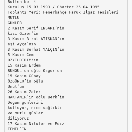
Bülten No: 4
Kuruluş 15.03.1993 / Charter 25.04.1995
Toplantı Yeri: Fenerbahçe Faruk Ilgaz Tesisleri
MUTLU
GÜNLER
2 Kasım Şerif ENSARİ’nin
kızı Gizem’in
3 Kasım Birol ATIŞKAN’ın
eşi Ayça’nın
3 Kasım Serhat YALÇIN’ın
5 Kasım Cem
ÖZYILDIRIM!ın
15 Kasım Erdem
BÜNGÜL’ün oğlu Özgür’ün
15 Kasım Günay
ÖZGÜNER’in oğlu
Umut’un
26 Kasım Zafer
HAKTANIR’ın oğlu Berk’in
Doğum günlerini
kutluyor, nice sağlıklı
ve mutlu günler
diliyoruz.
17 Kasım Nilüfer ve Ediz
TEMEL’İN