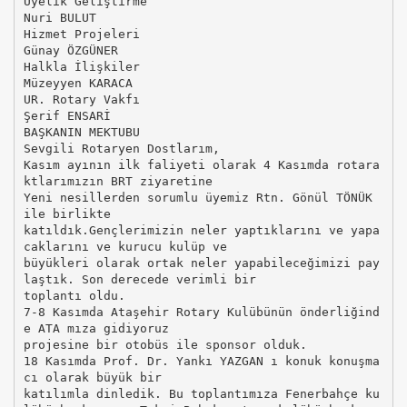
Üyelik Geliştirme
Nuri BULUT
Hizmet Projeleri
Günay ÖZGÜNER
Halkla İlişkiler
Müzeyyen KARACA
UR. Rotary Vakfı
Şerif ENSARİ
BAŞKANIN MEKTUBU
Sevgili Rotaryen Dostlarım,
Kasım ayının ilk faliyeti olarak 4 Kasımda rotara
ktlarımızın BRT ziyaretine
Yeni nesillerden sorumlu üyemiz Rtn. Gönül TÖNÜK
ile birlikte
katıldık.Gençlerimizin neler yaptıklarını ve yapa
caklarını ve kurucu kulüp ve
büyükleri olarak ortak neler yapabileceğimizi pay
laştık. Son derecede verimli bir
toplantı oldu.
7-8 Kasımda Ataşehir Rotary Kulübünün önderliğind
e ATA mıza gidiyoruz
projesine bir otobüs ile sponsor olduk.
18 Kasımda Prof. Dr. Yankı YAZGAN ı konuk konuşma
cı olarak büyük bir
katılımla dinledik. Bu toplantımıza Fenerbahçe ku