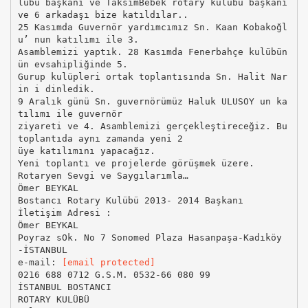
lübü başkanı ve TaksimBebek rotary kulübü başkanı
ve 6 arkadaşı bize katıldılar..
25 Kasımda Guvernör yardımcımız Sn. Kaan Kobakoğl
u’ nun katılımı ile 3.
Asamblemizi yaptık. 28 Kasımda Fenerbahçe kulübün
ün evsahipliğinde 5.
Gurup kulüpleri ortak toplantısında Sn. Halit Nar
in i dinledik.
9 Aralık günü Sn. guvernörümüz Haluk ULUSOY un ka
tılımı ile guvernör
ziyareti ve 4. Asamblemizi gerçekleştireceğiz. Bu
toplantıda aynı zamanda yeni 2
üye katılımını yapacağız.
Yeni toplantı ve projelerde görüşmek üzere.
Rotaryen Sevgi ve Saygılarımla…
Ömer BEYKAL
Bostancı Rotary Kulübü 2013- 2014 Başkanı
İletişim Adresi :
Ömer BEYKAL
Poyraz sOk. No 7 Sonomed Plaza Hasanpaşa-Kadıköy
-İSTANBUL
e-mail:
[email protected]
0216 688 0712 G.S.M. 0532-66 080 99
İSTANBUL BOSTANCI
ROTARY KULÜBÜ