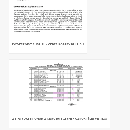
POWERPOINT SUNUSU - GEBZE ROTARY KULÜBÜ
2 3,73 YÜKSEK ONUR 2 123001015 ZEYNEP ÖZKÖK IŞLETME (N.Ö)