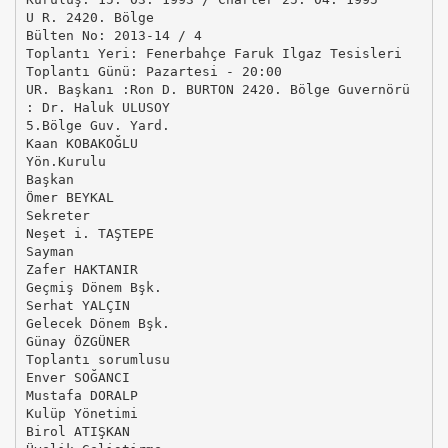
U R. 2420. Bölge
Bülten No: 2013-14 / 4
Toplantı Yeri: Fenerbahçe Faruk Ilgaz Tesisleri
Toplantı Günü: Pazartesi - 20:00
UR. Başkanı :Ron D. BURTON 2420. Bölge Guvernörü
: Dr. Haluk ULUSOY
5.Bölge Guv. Yard.
Kaan KOBAKOĞLU
Yön.Kurulu
Başkan
Ömer BEYKAL
Sekreter
Neşet i. TAŞTEPE
Sayman
Zafer HAKTANIR
Geçmiş Dönem Bşk.
Serhat YALÇIN
Gelecek Dönem Bşk.
Günay ÖZGÜNER
Toplantı sorumlusu
Enver SOĞANCI
Mustafa DORALP
Kulüp Yönetimi
Birol ATIŞKAN