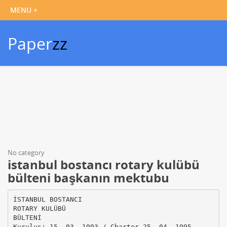
Paper
zz
No category
istanbul bostancı rotary kulübü
bülteni başkanın mektubu
İSTANBUL BOSTANCI
ROTARY KULÜBÜ
BÜLTENİ
Kuruluş: 15. 03. 1993 / Charter 25. 04. 1995