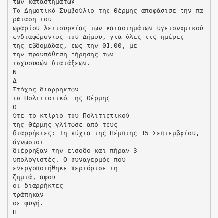
των καταστημάτων
Το Δημοτικό Συμβούλιο της Θέρμης αποφάσισε την πα
ράταση του
ωραρίου λειτουργίας των καταστημάτων υγειονομικού
ενδιαφέροντος του Δήμου, για όλες τις ημέρες
της εβδομάδας, έως την 01.00, με
την προϋπόθεση τήρησης των
ισχυουσών διατάξεων.
Ν
Δ
Στόχος διαρρηκτών
το Πολιτιστικό της Θέρμης
Ο
ύτε το κτίριο του Πολιτιστικού
της Θέρμης γλίτωσε από τους
διαρρήκτες: Τη νύχτα της Πέμπτης 15 Σεπτεμβρίου,
άγνωστοι
διέρρηξαν την είσοδο και πήραν 3
υπολογιστές. Ο συναγερμός που
ενεργοποιήθηκε περιόρισε τη
ζημιά, αφού
οι διαρρήκτες
τράπηκαν
σε φυγή.
Η