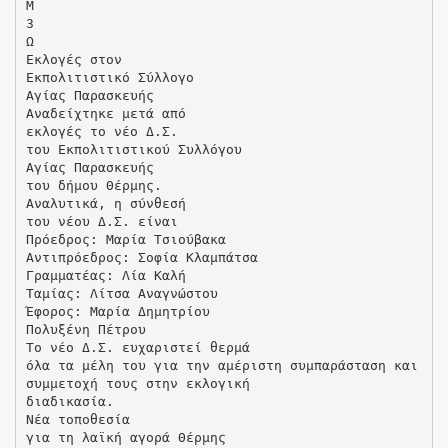
Μ
3
Ω
Εκλογές στον
Εκπoλιτιστικό Σύλλογο
Αγίας Παρασκευής
Αναδείχτηκε μετά από
εκλογές το νέο Δ.Σ.
του Εκπολιτιστικού Συλλόγου
Αγίας Παρασκευής
του δήμου Θέρμης.
Αναλυτικά, η σύνθεσή
του νέου Δ.Σ. είναι
Πρόεδρος: Μαρία Τσιούβακα
Αντιπρόεδρος: Σοφία Κλαμπάτσα
Γραμματέας: Λία Καλή
Ταμίας: Λίτσα Αναγνώστου
Έφορος: Μαρία Δημητρίου
Πολυξένη Πέτρου
Το νέο Δ.Σ. ευχαριστεί θερμά
όλα τα μέλη του για την αμέριστη συμπαράσταση και
συμμετοχή τους στην εκλογική
διαδικασία.
Νέα τοποθεσία
για τη λαϊκή αγορά Θέρμης