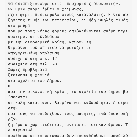
να ανταπεξέλθουμε στις επερχόμενες δυσκολίες».
>> Πριν ακόμη έρθει ο χειμώνας,
έχει φέρει πονοκέφαλο στους καταναλωτές. Η νέα αύ
ξησητης τιμής του πετρελαίου, οι ήδη υψηλές τιμές
στο ρεύμα
που με τους νέους φόρους επιβαρύνονται ακόμη περι
σσότερο, σε συνδυασμό
με την οικονομική κρίση, κάνουν τη
θέρμανση του σπιτιού να μοιάζει με
απαγορευμένη απόλαυση.
συνέχεια στη σελ. 12
συνέχεια στη σελ. 20
Χωρίς προβλήματα
ξεκίνησε η χρονιά
στα σχολεία του Δήμου.
Π
αρά την οικονομική κρίση, τα σχολεία του δήμου βρ
ίσκονται
σε καλή κατάσταση. Βαμμένα και καθαρά ήταν έτοιμα
στην
ώρα τους να υποδεχθούν τους μαθητές, ενώ όπου υπή
ρξαν
ζητήματα χωρητικότητας, αντιμετωπίστηκαν άμεσα. Τ
ο περυσινό
πρόβλημα με τη μεταφορά δεν επαναλήφθηκε, αφού λύ