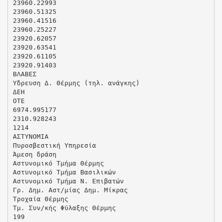
23960.22993
23960.51325
23960.41516
23960.25227
23920.62057
23920.63541
23920.61105
23920.91403
ΒΛΑΒΕΣ
Yδρευση Δ. Θέρμης (τηλ. ανάγκης)
ΔEH
OTE
6974.995177
2310.928243
1214
AΣΤΥΝOΜIΑ
Πυροσβεστική Υπηρεσία
Άμεση δράση
Aστυνoμικό Tμήμα Θέρμης
Aστυνoμικό Tμήμα Βασιλικών
Aστυνoμικό Tμήμα Ν. Επιβατών
Γρ. Δημ. Αστ/μίας Δημ. Μίκρας
Tροχαία Θέρμης
Tμ. Συν/κής Φύλαξης Θέρμης
199