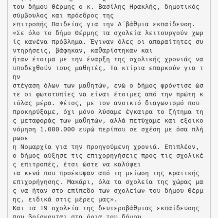
του δήμου Θέρμης ο κ. Βασίλης Ηρακλής, δημοτικός
σύμβουλος και πρόεδρος της
επιτροπής Παιδείας για την Α΄βάθμια εκπαίδευση.
«Σε όλο το δήμο Θέρμης τα σχολεία λειτουργούν χωρ
ίς κανένα πρόβλημα. Έγιναν όλες οι απαραίτητες συ
ντηρήσεις, βάφηκαν, καθαρίστηκαν και
ήταν έτοιμα με την έναρξη της σχολικής χρονιάς να
υποδεχθούν τους μαθητές, Τα κτίρια επαρκούν για τ
ην
στέγαση όλων των μαθητών, ενώ ο δήμος φρόντισε ώσ
τε οι φωτοτυπίες να είναι έτοιμες από την πρώτη κ
ιόλας μέρα. Φέτος, με τον ανοικτό διαγωνισμό που
προκηρύξαμε, όχι μόνο λύσαμε έγκαιρα το ζήτημα τη
ς μεταφοράς των μαθητών, αλλά πετύχαμε και εξοικο
νόμηση 1.000.000 ευρώ περίπου σε σχέση με όσα πλή
ρωσε
η Νομαρχία για την προηγούμενη χρονιά. Επιπλέον,
ο δήμος αύξησε τις επιχορηγήσεις προς τις σχολικέ
ς επιτροπές, έτσι ώστε να καλύψει
τα κενά που προέκυψαν από τη μείωση της κρατικής
επιχορήγησης. Μακάρι, όλα τα σχολεία της χώρας μα
ς να ήταν στο επίπεδο των σχολείων του δήμου Θέρμ
ης, ειδικά στις μέρες μας».
Και τα 19 σχολεία της δευτεροβάθμιας εκπαίδευσης
που βρίσκονται στα όρια του δήμου