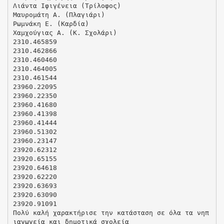
Λιάντα Ιφιγένεια (Τρίλοφος)
Μαυρομάτη Α. (Πλαγιάρι)
Ρωμνάκη Ε. (Καρδία)
Χαμχούγιας A. (Κ. Σχολάρι)
2310.465859
2310.462866
2310.460460
2310.464005
2310.461544
23960.22095
23960.22350
23960.41680
23960.41398
23960.41444
23960.51302
23960.23147
23920.62312
23920.65155
23920.64618
23920.62220
23920.63693
23920.63090
23920.91091
Πολύ καλή χαρακτήρισε την κατάσταση σε όλα τα νηπ
ιαγωγεία και δημοτικά σχολεία