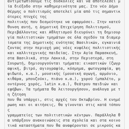
αντιμετωπίσουμε τις δυσκολίες και να αποτελέσει μ
ία διέξοδο στην καθημερινότητα μας. Στο νέο Δήμο
Θέρμης ο πολιτισμός αποτελεί μία από τις σημαντικ
ότερες πτυχές της
πολιτικής που δεσμεύτηκε να εφαρμόσει. Στην κατεύ
θυνση αυτή, η Δημοτική Επιχείρηση Πολιτισμού,
Περιβάλλοντος και Αθλητισμού διευρύνει τη δημιουρ
γία πολιτιστικών τμημάτων σε όλα σχεδόν τα διαμερ
ίσματα της Δημοτικής ενότητας Βασιλικών, εγκαινιά
ζοντας στην περιοχή μας νέες κυψέλες πολιτιστικής
και καλλιτεχνικής παιδείας. Στην Αγία Παρασκευή,
στα Βασιλικά, στην Λακκιά, στην Περιστερά, στη
Σουρωτή, δημιουργούνται τμήματα: εικαστικών (ζωγρ
αφική, βιτρό, αγιογραφία, κόσμημα, φωτογραφία, ψη
φιδωτό, κ.α.), μουσικής (μουσική αγωγή, αρμόνιο,
κιθάρα, μπουζούκι, πιάνο κ.α.), χορού (μπαλέτο, μ
οντέρνος χορός, latin κ.α.), θεάτρου παιδιών και
εφήβων. Τα τμήματα θα λειτουργήσουν, ανάλογα με τ
η ζήτηση
που θα υπάρχει, στις αρχές του Οκτωβρίου. Η ενημέ
ρωση και οι αιτήσεις, θα γίνονται στις κατά τόπου
ς
γραμματείες των πολιτιστικών κέντρων. Παράλληλα θ
α υπάρξουν ανακοινώσεις στα σχολεία και στα κοινο
τικά καταστήματα που θα αναφέρονται σε μικρούς κα