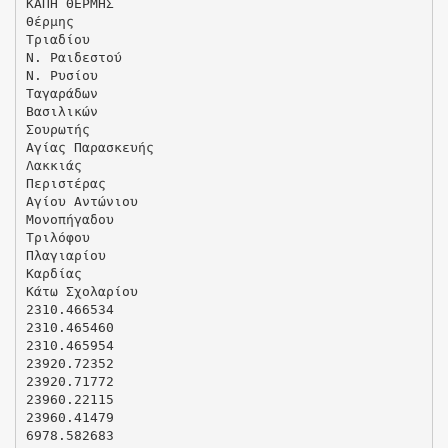
ΚΑΠΗ ΘΕΡΜΗΣ
Θέρμης
Tριαδίoυ
N. Pαιδεστού
N. Pυσίου
Tαγαράδων
Βασιλικών
Σουρωτής
Αγίας Παρασκευής
Λακκιάς
Περιστέρας
Αγίου Αντώνιου
Μονοπήγαδου
Τριλόφου
Πλαγιαρίου
Καρδίας
Κάτω Σχολαρίου
2310.466534
2310.465460
2310.465954
23920.72352
23920.71772
23960.22115
23960.41479
6978.582683