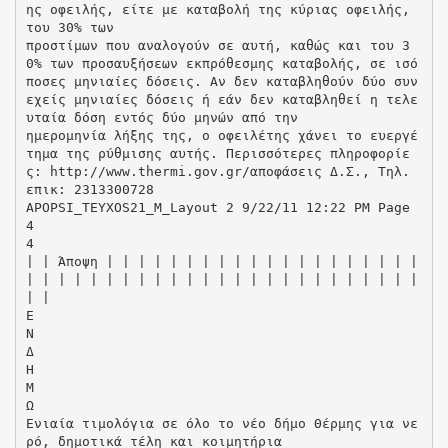
ης οφειλής, είτε με καταβολή της κύριας οφειλής,
του 30% των
προστίμων που αναλογούν σε αυτή, καθώς και του 3
0% των προσαυξήσεων εκπρόθεσμης καταβολής, σε ισό
ποσες μηνιαίες δόσεις. Αν δεν καταβληθούν δύο συν
εχείς μηνιαίες δόσεις ή εάν δεν καταβληθεί η τελε
υταία δόση εντός δύο μηνών από την
ημερομηνία λήξης της, ο οφειλέτης χάνει το ευεργέ
τημα της ρύθμισης αυτής. Περισσότερες πληροφορίε
ς: http://www.thermi.gov.gr/αποφάσεις Δ.Σ., Τηλ.
επικ: 2313300728
APOPSI_TEYXOS21_M_Layout 2 9/22/11 12:22 PM Page
4
4
| | Άποψη | | | | | | | | | | | | | | | | | | | |
| | | | | | | | | | | | | | | | | | | | | | | | |
| |
Ε
Ν
Δ
Η
Μ
Ω
Ενιαία τιμολόγια σε όλο το νέο δήμο Θέρμης για νε
ρό, δημοτικά τέλη και κοιμητήρια