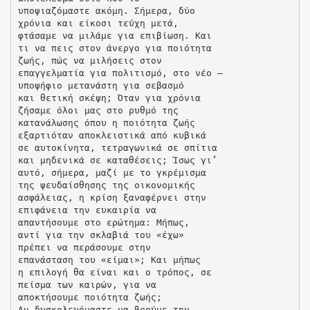
υποψιαζόμαστε ακόμη. Σήμερα, δύο
χρόνια και είκοσι τεύχη μετά,
φτάσαμε να μιλάμε για επιβίωση. Και
τι να πεις στον άνεργο για ποιότητα
ζωής, πώς να μιλήσεις στον
επαγγελματία για πολιτισμό, στο νέο –
υποψήφιο μετανάστη για σεβασμό
και θετική σκέψη; Όταν για χρόνια
ζήσαμε όλοι μας στο ρυθμό της
κατανάλωσης όπου η ποιότητα ζωής
εξαρτιόταν αποκλειστικά από κυβικά
σε αυτοκίνητα, τετραγωνικά σε σπίτια
και μηδενικά σε καταθέσεις; Ίσως γι’
αυτό, σήμερα, μαζί με το γκρέμισμα
της ψευδαίσθησης της οικονομικής
ασφάλειας, η κρίση ξαναφέρνει στην
επιφάνεια την ευκαιρία να
απαντήσουμε στο ερώτημα: Μήπως,
αντί για την σκλαβιά του «έχω»
πρέπει να περάσουμε στην
επανάσταση του «είμαι»; Και μήπως
η επιλογή θα είναι και ο τρόπος, σε
πείσμα των καιρών, για να
αποκτήσουμε ποιότητα ζωής;
Αν δυσκολευόμαστε να βρούμε την