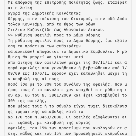
Με απόφαση της επιτροπής ποιότητας ζωής, εταφέρετ
αι η λαϊκή
αγορά της Δημοτικής Κοινότητας
Θέρμης, στην επέκταση του Οικισμού, στην οδό Απόσ
τολου Κουγιάμη, από το ύψος των οδών
Στέλιου Καζαντζίδη έως Αθανασίου Διάκου.
>> Ρύθμιση Οφειλών προς το Δήμο Θέρμης
Τη ρύθμιση οφειλών προς το Δήμο Θέρμης, (με εξαίρ
εση τα πρόστιμα των αυθαιρέτων
κατασκευών) αποφάσισε το Δημοτικό Συμβούλιο. Η ρύ
θμιση θα μπορεί να γίνεται μετά
από αίτηση των οφειλετών μέχρι τις 30/11/11 και α
φορά οφειλές: που γεννήθηκαν ή βεβαιώθηκαν από 1/
09/09 έως 16/6/11 εφόσον έχει καταβληθεί μέχρι τη
ν υποβολή της αίτησης
ποσό ίσο με το 30% του συνόλου της οφειλής, που μ
έρος τους ή το σύνολο είχαν υπαχθεί στη ρύθμιση τ
ου αρ. 66 του Ν. 3801/2009 και έχει καταβληθεί το
30% της οφειλής,
που μέρος τους ή το σύνολο είχαν τύχει διευκόλυνσ
ης τμηματικής καταβολής κατά το
αρ.170 του Ν.3463/2006. Οι οφειλές εξοφλούνται εί
τε: εφάπαξ, με καταβολή της κύριας
οφειλής, του 15% των προστίμων που αναλογούν σε α
υτή, καθώς και του 15% των προσαυξήσεων εκπρόθεσμ