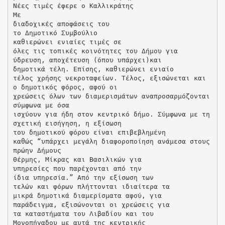
Νέες τιμές έφερε ο Καλλικράτης
Με
διαδοχικές αποφάσεις του
το Δημοτικό Συμβούλιο
καθιερώνει ενιαίες τιμές σε
όλες τις τοπικές κοινότητες του Δήμου για
ύδρευση, αποχέτευση (όπου υπάρχει)και
δημοτικά τέλη. Επίσης, καθιερώνει ενιαίο
τέλος χρήσης νεκροταφείων. Τέλος, εξισώνεται και
ο δημοτικός φόρος, αφού οι
χρεώσεις όλων των διαμερισμάτων αναπροσαρμόζονται
σύμφωνα με όσα
ισχύουν για ήδη στον κεντρικό δήμο. Σύμφωνα με τη
σχετική εισήγηση, η εξίσωση
του δημοτικού φόρου είναι επιβεβλημένη
καθώς “υπάρχει μεγάλη διαφοροποίηση ανάμεσα στους
πρώην Δήμους
Θέρμης, Μίκρας και Βασιλικών για
υπηρεσίες που παρέχονται από την
ίδια υπηρεσία.” Από την εξίσωση των
τελών και φόρων πλήττονται ιδιαίτερα τα
μικρά δημοτικά διαμερίσματα αφού, για
παράδειγμα, εξισώνονται οι χρεώσεις για
τα καταστήματα του Λιβαδίου και του
Μονοπήγαδου με αυτά της κεντρικής