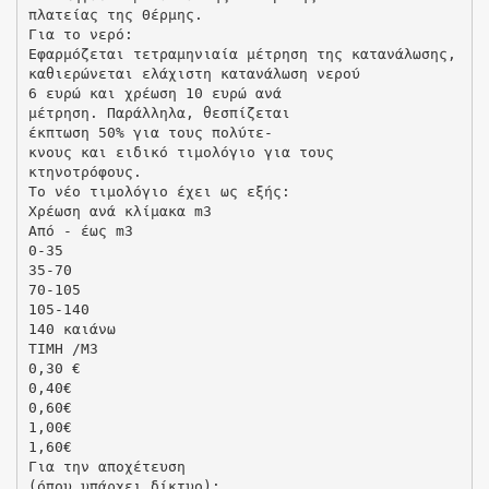
πλατείας της Θέρμης.
Για το νερό:
Εφαρμόζεται τετραμηνιαία μέτρηση της κατανάλωσης,
καθιερώνεται ελάχιστη κατανάλωση νερού
6 ευρώ και χρέωση 10 ευρώ ανά
μέτρηση. Παράλληλα, θεσπίζεται
έκπτωση 50% για τους πολύτε-
κνους και ειδικό τιμολόγιο για τους
κτηνοτρόφους.
Το νέο τιμολόγιο έχει ως εξής:
Χρέωση ανά κλίµακα m3
Από - έως m3
0-35
35-70
70-105
105-140
140 καιάνω
TIMH /M3
0,30 €
0,40€
0,60€
1,00€
1,60€
Για την αποχέτευση
(όπου υπάρχει δίκτυο):