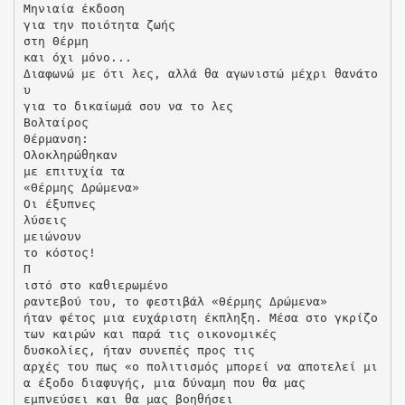
Μηνιαία έκδοση
για την ποιότητα ζωής
στη Θέρμη
και όχι μόνο...
Διαφωνώ με ότι λες, αλλά θα αγωνιστώ μέχρι θανάτο
υ
για το δικαίωμά σου να το λες
Βολταίρος
Θέρμανση:
Ολοκληρώθηκαν
με επιτυχία τα
«Θέρμης Δρώμενα»
Οι έξυπνες
λύσεις
μειώνουν
το κόστος!
Π
ιστό στο καθιερωμένο
ραντεβού του, το φεστιβάλ «Θέρμης Δρώμενα»
ήταν φέτος μια ευχάριστη έκπληξη. Μέσα στο γκρίζο
των καιρών και παρά τις οικονομικές
δυσκολίες, ήταν συνεπές προς τις
αρχές του πως «ο πολιτισμός μπορεί να αποτελεί μι
α έξοδο διαφυγής, μια δύναμη που θα μας
εμπνεύσει και θα μας βοηθήσει