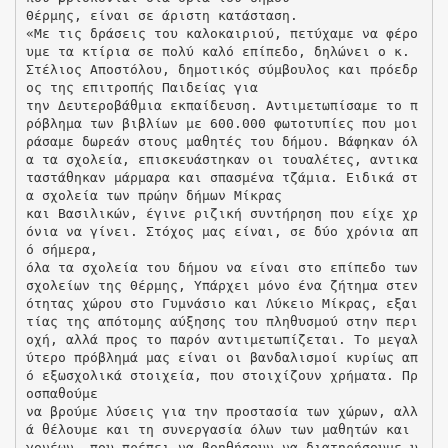
Θέρμης, είναι σε άριστη κατάσταση.
«Με τις δράσεις του καλοκαιριού, πετύχαμε να φέρο
υμε τα κτίρια σε πολύ καλό επίπεδο, δηλώνει ο κ.
Στέλιος Αποστόλου, δημοτικός σύμβουλος και πρόεδρ
ος της επιτροπής Παιδείας για
την Δευτεροβάθμια εκπαίδευση. Αντιμετωπίσαμε το π
ρόβλημα των βιβλίων με 600.000 φωτοτυπίες που μοι
ράσαμε δωρεάν στους μαθητές του δήμου. Βάφηκαν όλ
α τα σχολεία, επισκευάστηκαν οι τουαλέτες, αντικα
ταστάθηκαν μάρμαρα και σπασμένα τζάμια. Ειδικά στ
α σχολεία των πρώην δήμων Μίκρας
και Βασιλικών, έγινε ριζική συντήρηση που είχε χρ
όνια να γίνει. Στόχος μας είναι, σε δύο χρόνια απ
ό σήμερα,
όλα τα σχολεία του δήμου να είναι στο επίπεδο των
σχολείων της Θέρμης, Υπάρχει μόνο ένα ζήτημα στεν
ότητας χώρου στο Γυμνάσιο και Λύκειο Μίκρας, εξαι
τίας της απότομης αύξησης του πληθυσμού στην περι
οχή, αλλά προς το παρόν αντιμετωπίζεται. Το μεγαλ
ύτερο πρόβλημά μας είναι οι βανδαλισμοί κυρίως απ
ό εξωσχολικά στοιχεία, που στοιχίζουν χρήματα. Πρ
οσπαθούμε
να βρούμε λύσεις για την προστασία των χώρων, αλλ
ά θέλουμε και τη συνεργασία όλων των μαθητών και
γονέων, που πρέπει να βοηθήσουν να διατηρήσουμε υ