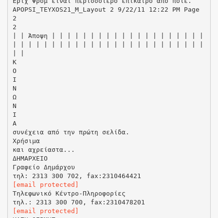
Έριχ Φρομ είναι περισσότερο επίκαιρο από ποτέ.
APOPSI_TEYXOS21_M_Layout 2 9/22/11 12:22 PM Page
2
2
| | Άποψη | | | | | | | | | | | | | | | | | | | |
| | | | | | | | | | | | | | | | | | | | | | | | |
| |
Κ
Ο
Ι
Ν
Ω
Ν
Ι
Α
συνέχεια από την πρώτη σελίδα.
Χρήσιμα
και αχρείαστα...
ΔΗΜΑΡΧΕΙΟ
Γραφείο Δημάρχoυ
[email protected]
Tηλεφωνικό Kέντρο-Πληροφορίες
[email protected]