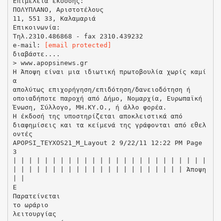
Επιμέλεια έκδοσης:
ΠΟΛΥΠΛΑΝΟ, Αριστοτέλους
11, 551 33, Καλαμαριά
Επικοινωνία:
Τηλ.2310.486868 - fax 2310.439232
e-mail:
[email protected]
διαβάστε....
> www.apopsinews.gr
Η Άποψη είναι μια ιδιωτική πρωτοβουλία χωρίς καμί
α
απολύτως επιχορήγηση/επιδότηση/δανειοδότηση ή
οποιαδήποτε παροχή από Δήμο, Νομαρχία, Ευρωπαϊκή
Ένωση, Σύλλογο, ΜΗ.ΚΥ.Ο., ή άλλο φορέα.
Η έκδοσή της υποστηρίζεται αποκλειστικά από
διαφημίσεις και τα κείμενά της γράφονται από εθελ
οντές
APOPSI_TEYXOS21_M_Layout 2 9/22/11 12:22 PM Page
3
| | | | | | | | | | | | | | | | | | | | | | | | |
| | | | | | | | | | | | | | | | | | | | | | Άποψη
| |
Ε
Παρατείνεται
το ωράριο
λειτουργίας