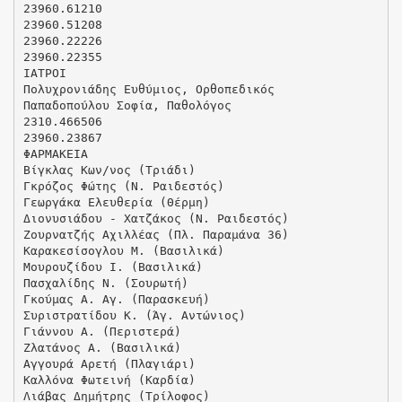
23960.61210
23960.51208
23960.22226
23960.22355
ΙΑΤΡΟΙ
Πολυχρονιάδης Ευθύμιος, Ορθοπεδικός
Παπαδοπούλου Σοφία, Παθολόγος
2310.466506
23960.23867
ΦΑΡΜΑΚΕΙΑ
Βίγκλας Κων/νος (Τριάδι)
Γκρόζος Φώτης (Ν. Ραιδεστός)
Γεωργάκα Ελευθερία (Θέρμη)
Διονυσιάδου - Χατζάκος (Ν. Ραιδεστός)
Ζουρνατζής Αχιλλέας (Πλ. Παραμάνα 36)
Καρακεσίσογλου Μ. (Βασιλικά)
Μουρουζίδου Ι. (Βασιλικά)
Πασχαλίδης Ν. (Σουρωτή)
Γκούμας Α. Αγ. (Παρασκευή)
Συριστρατίδου Κ. (Άγ. Αντώνιος)
Γιάννου Α. (Περιστερά)
Ζλατάνος Α. (Βασιλικά)
Αγγουρά Αρετή (Πλαγιάρι)
Καλλόνα Φωτεινή (Καρδία)
Λιάβας Δημήτρης (Τρίλοφος)