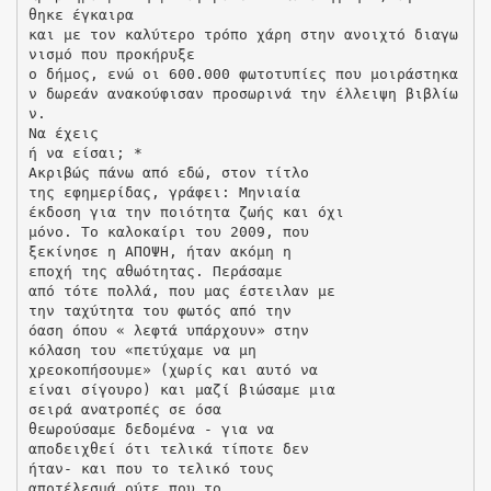
θηκε έγκαιρα
και με τον καλύτερο τρόπο χάρη στην ανοιχτό διαγω
νισμό που προκήρυξε
ο δήμος, ενώ οι 600.000 φωτοτυπίες που μοιράστηκα
ν δωρεάν ανακούφισαν προσωρινά την έλλειψη βιβλίω
ν.
Να έχεις
ή να είσαι; *
Ακριβώς πάνω από εδώ, στον τίτλο
της εφημερίδας, γράφει: Μηνιαία
έκδοση για την ποιότητα ζωής και όχι
μόνο. Το καλοκαίρι του 2009, που
ξεκίνησε η ΑΠΟΨΗ, ήταν ακόμη η
εποχή της αθωότητας. Περάσαμε
από τότε πολλά, που μας έστειλαν με
την ταχύτητα του φωτός από την
όαση όπου « λεφτά υπάρχουν» στην
κόλαση του «πετύχαμε να μη
χρεοκοπήσουμε» (χωρίς και αυτό να
είναι σίγουρο) και μαζί βιώσαμε μια
σειρά ανατροπές σε όσα
θεωρούσαμε δεδομένα - για να
αποδειχθεί ότι τελικά τίποτε δεν
ήταν- και που το τελικό τους
αποτέλεσμά ούτε που το