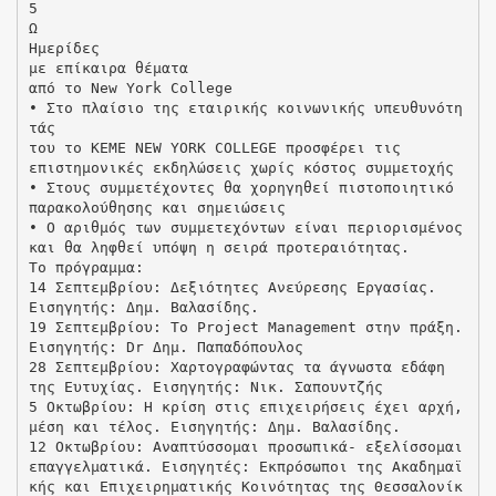
5
Ω
Ημερίδες
με επίκαιρα θέματα
από το New York College
• Στο πλαίσιο της εταιρικής κοινωνικής υπευθυνότη
τάς
του το ΚΕΜΕ NEW YORK COLLEGE προσφέρει τις
επιστημονικές εκδηλώσεις χωρίς κόστος συμμετοχής
• Στους συμμετέχοντες θα χορηγηθεί πιστοποιητικό
παρακολούθησης και σημειώσεις
• Ο αριθμός των συμμετεχόντων είναι περιορισμένος
και θα ληφθεί υπόψη η σειρά προτεραιότητας.
Το πρόγραμμα:
14 Σεπτεμβρίου: Δεξιότητες Ανεύρεσης Εργασίας.
Εισηγητής: Δημ. Βαλασίδης.
19 Σεπτεμβρίου: To Project Management στην πράξη.
Εισηγητής: Dr Δημ. Παπαδόπουλος
28 Σεπτεμβρίου: Χαρτογραφώντας τα άγνωστα εδάφη
της Ευτυχίας. Εισηγητής: Νικ. Σαπουντζής
5 Οκτωβρίου: Η κρίση στις επιχειρήσεις έχει αρχή,
μέση και τέλος. Εισηγητής: Δημ. Βαλασίδης.
12 Οκτωβρίου: Αναπτύσσομαι προσωπικά- εξελίσσομαι
επαγγελματικά. Εισηγητές: Εκπρόσωποι της Ακαδημαϊ
κής και Επιχειρηματικής Κοινότητας της Θεσσαλονίκ