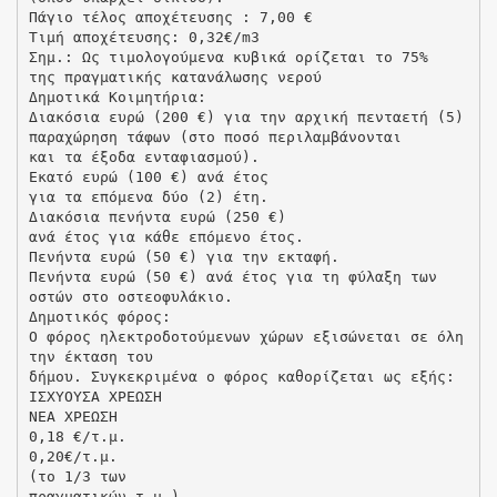
Πάγιο τέλος αποχέτευσης : 7,00 €
Τιµή αποχέτευσης: 0,32€/m3
Σηµ.: Ως τιµολογούµενα κυβικά ορίζεται το 75%
της πραγµατικής κατανάλωσης νερού
Δημοτικά Κοιμητήρια:
Διακόσια ευρώ (200 €) για την αρχική πενταετή (5)
παραχώρηση τάφων (στο ποσό περιλαμβάνονται
και τα έξοδα ενταφιασμού).
Εκατό ευρώ (100 €) ανά έτος
για τα επόμενα δύο (2) έτη.
Διακόσια πενήντα ευρώ (250 €)
ανά έτος για κάθε επόμενο έτος.
Πενήντα ευρώ (50 €) για την εκταφή.
Πενήντα ευρώ (50 €) ανά έτος για τη φύλαξη των
οστών στο οστεοφυλάκιο.
Δημοτικός φόρος:
Ο φόρος ηλεκτροδοτούμενων χώρων εξισώνεται σε όλη
την έκταση του
δήμου. Συγκεκριμένα ο φόρος καθορίζεται ως εξής:
ΙΣΧΥΟΥΣΑ ΧΡΕΩΣΗ
ΝΕΑ ΧΡΕΩΣΗ
0,18 €/τ.µ.
0,20€/τ.µ.
(το 1/3 των
πραγµατικών τ.µ.)