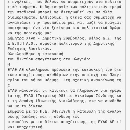
ι ενήλικες, που θέλουν να συμμετέχουν στα πολιτισ
τικά τμήματα. Η δημιουργία των πολιτιστικών τμημά
των σταδιακά μπορεί να διευρυνθεί και σε άλλα
διαμερίσματα. Ελπίζουμε, η δικιά σας συμμετοχή να
αγκαλιάσει την προσπάθεια μας και μαζί να πραγματ
οποιήσουμε ένα νέο ξεκίνημα στα πολιτιστικά δρώμε
να της περιοχής μας.
Δήμητρα Χίνη - Δημοτική Σύμβουλος, μέλος Δ.Σ. της
Δ.Ε.Π.Π.Α.Θ., αρμόδια πολιτισμού της Δημοτικής
Ενότητας Βασιλικών.
Ολοκληρώθηκε η κατασκευή
του δικτύου αποχέτευσης στο Πλαγιάρι
Η
ΕΥΑΘ ΑΕ ολοκλήρωσε πρόσφατα την κατασκευή του δικ
τύου αποχέτευσης ακαθάρτων στην περιοχή του Πλαγι
αρίου του Δήμου Θέρμης. Στη σχετική ανακοίνωση τη
ς
ΕΥΑΘ καλούνται οι κάτοικοι να πληρώσουν στα γραφε
ία της ΕΥΑΘ (Τσιμισκή 98) το Δικαίωμα Σύνδεσης κα
ι τη Δαπάνη Ιδιωτικής Διακλάδωσης, για να συνδεθο
ύν με το δίκτυο.
Σύμφωνα με το Π.Δ. 348/1976 η καταβολή της αναλογ
ούσης δαπάνης και η σύνδεση των
οικοπέδων με το δίκτυο αποχέτευσης της ΕΥΑΘ ΑΕ εί
ναι υποχρεωτική.