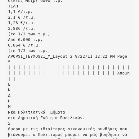
οικίες Μέχρι 6000 τ.µ.
ΤΕΛΗ
1,1 €/τ.µ.
2,1 € /τ.µ.
1,26 €/τ.µ.
2,88€ /τ.µ.
(το 1/3 των τ.µ.)
Από 6.000 τ.µ.
0,864 € /τ.µ.
(το 1/3 των τ.µ.)
APOPSI_TEYXOS21_M_Layout 2 9/22/11 12:22 PM Page
5
| | | | | | | | | | | | | | | | | | | | | | | | |
| | | | | | | | | | | | | | | | | | | | | | Άποψη
| |
Ε
Ν
Δ
Η
Μ
Νέα Πολιτιστικά Τμήματα
στη Δημοτική Ενότητα Βασιλικών.
Σ
ήμερα με τις ιδιαίτερες οικονομικές συνθήκες που
βιώνουμε, ο Πολιτισμός μπορεί να μας βοηθήσει να