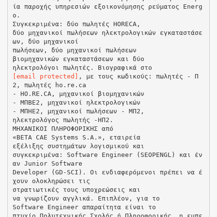
ία παροχής υπηρεσιών εξοικονόμησης ρεύματος Energ
o.
Συγκεκριμένα: δύο πωλητές HORECA,
δύο μηχανικοί πωλήσεων ηλεκτρολογικών εγκαταστάσε
ων, δύο μηχανικοί
πωλήσεων, δύο μηχανικοί πωλήσεων
βιομηχανικών εγκαταστάσεων και δύο
[email protected]
, με τους κωδικούς: πωλητές - Π
2, πωλητές ho.re.ca
- HO.RE.CA, μηχανικοί βιομηχανικών
- ΜΠΒΕ2, μηχανικοί ηλεκτρολογικών
- ΜΠΗΕ2, μηχανικοί πωλήσεων - ΜΠ2,
ηλεκτρολόγος πωλητής -ΗΠ2.
ΜΗΧΑΝΙΚΟΙ ΠΛΗΡΟΦΟΡΙΚΗΣ από
«ΒΕΤΑ CAE Systems S.A.», εταιρεία
εξέλιξης συστημάτων λογισμικού και
συγκεκριμένα: Software Engineer (SEOPENGL) και έν
αν Junior Software
Developer (GD-SCI). Οι ενδιαφερόμενοι πρέπει να έ
χουν ολοκληρώσει τις
στρατιωτικές τους υποχρεώσεις και
να γνωρίζουν αγγλικά. Επιπλέον, για το
Software Engineer απαραίτητα είναι το
πτυχίο Πολυτεχνικής Σχολής ή Πληροφορικής, η εμπε