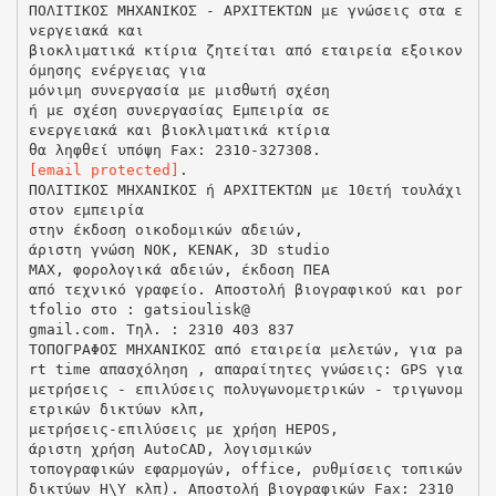
ΠΟΛΙΤΙΚΟΣ ΜΗΧΑΝΙΚΟΣ - ΑΡΧΙΤΕΚΤΩΝ με γνώσεις στα ε
νεργειακά και
βιοκλιματικά κτίρια ζητείται από εταιρεία εξοικον
όμησης ενέργειας για
μόνιμη συνεργασία με μισθωτή σχέση
ή με σχέση συνεργασίας Εμπειρία σε
ενεργειακά και βιοκλιματικά κτίρια
[email protected]
.
ΠΟΛΙΤΙΚΟΣ ΜΗΧΑΝΙΚΟΣ ή ΑΡΧΙΤΕΚΤΩΝ με 10ετή τουλάχι
στον εμπειρία
στην έκδοση οικοδομικών αδειών,
άριστη γνώση ΝΟΚ, ΚΕΝΑΚ, 3D studio
MAX, φορολογικά αδειών, έκδοση ΠΕΑ
από τεχνικό γραφείο. Αποστολή βιογραφικού και por
tfolio στο : gatsioulisk@
gmail.com. Τηλ. : 2310 403 837
ΤΟΠΟΓΡΑΦΟΣ ΜΗΧΑΝΙΚΟΣ από εταιρεία μελετών, για pa
rt time απασχόληση , απαραίτητες γνώσεις: GPS για
μετρήσεις - επιλύσεις πολυγωνομετρικών - τριγωνομ
ετρικών δικτύων κλπ,
μετρήσεις-επιλύσεις με χρήση HEPOS,
άριστη χρήση AutoCAD, λογισμικών
τοπογραφικών εφαρμογών, office, ρυθμίσεις τοπικών
δικτύων Η\Υ κλπ). Αποστολή βιογραφικών Fax: 2310