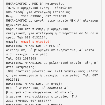
ΜΗΧΑΝΟΛΟΓΟΣ , ΜΕΚ Β΄ Κατηγορίες
(Η/Μ, Βιομηχανικά Ενεργ., Υδραυλικά
υπό πίεση) για στελέχωση Εταιρείας.
Πληρ. : 2310 629991, 697 7711699
ΜΗΧΑΝΟΛΟΓΟΣ με εργοληπτικό πτυχίο ΜΕΚ Α’-ηλεκτρομ
ηχανολογικά,
υδραυλικά υπό πίεσης, βιομηχανικά,
ενεργειακά, για στελέχωση ή συνεργασία σε δημόσια
έργα. Τηλ 693 6132124,
email:
[email protected]
ΠΟΛΙΤΙΚΟΣ ΜΗΧΑΝΙΚΟΣ με ΜΕΚ Β’
οικοδομικά, Β’ βιομηχανικά-ενεργειακά, Α’ λοιπά,
για στελέχωση εταιρίας.
Τηλ. 693 2037208
ΠΟΛΙΤΙΚΟΣ ΜΗΧΑΝΙΚΟΣ με μελετητικό πτυχίο Τάξης Β’
στις κατηγορίες:
(08) στατικές μελέτες και (21) γεωτεχνικές μελέτε
ς, για συνεργασία ή στελέχωση εταιρείας. Τηλ. 697
9911711.
ΠΟΛΙΤΙΚΟΣ ΜΗΧΑΝΙΚΟΣ, με πτυχίο
ΜΕΚ Γ’ οικοδομικά, Β’ οδοποιία Α’
βιομηχανικά – ενεργειακά, υδραυλικά,
λιμενικά, για στελέχωση εταιρείας. Τηλ
2310 676480, 697 8557777.
ΠΟΛΙΤΙΚΟΣ ΜΗΧΑΝΙΚΟΣ, με πτυχίο