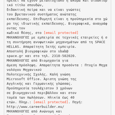
πρέπει να έχουν μεταπτυχιακό ή ακόμα και διδακτορ
ικό τίτλο σπουδών,
διδακτική πείρα και να είναι γνώστες
του βρετανικού συστήματος ανώτατης
εκπαίδευσης. Επιθυμητή είναι η προϋπηρεσία στο χώ
ρο της ιδιωτικής εκπαίδευσης. Βιογραφικά, αναγράφ
οντας τον
κωδικό θέσης, στο
[email protected]
ΜΗΧΑΝΟΛΟΓΟΣ με εμπειρία σε τεχνικές εταιρείες ή σ
τη συντήρηση ανυψωτικών μηχανημάτων από τη SPACE
HELLAS. Απαραίτητη 5ετής εμπειρία.
Αποστολή βιογραφικών στο sbab@
space.gr και στο τηλ. 2310-502020.
ΜΗΧΑΝΟΛΟΓΟΣ από Βιομηχανία για
άμεση πρόσληψη. Απαραίτητα προσόντα : Πτυχίο Μηχα
νολόγου Μηχανικού
Πολυτεχνικής Σχολής. Καλή γνώση
Microsoft Office. Άριστη γνώση της
Αγγλικής και Γερμανικής γλώσσας.
Προϋπηρεσία τουλάχιστον 3 χρόνων
σε βιομηχανικό περιβάλλον και στον
τομέα των πωλήσεων. Ηλικία έως 40
ετών. Πληρ.:
[email protected]
. Πηγή:
http://www.careerbuilder.eu/
ΜΗΧΑΝΟΛΟΓΟΣ από Ανώνυμη και