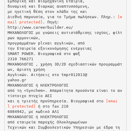
Εμπορική και Βιομηχανική Εταιρία,
δυναμική και διαρκώς αναπτυσσόμενη,
με ηγετική θέση στον κλάδο της και
Διεθνή παρουσία, για το Τμήμα πωλήσεων. Πληρ.:
[e
mail protected]
. Πηγή:
http://www.careerbuilder.eu/
ΜΗΧΑΝΟΛΟΓΟΣ με γνώσεις αντιστάθμισης ισχύος, φίλτ
ρων αρμονικών,
προγραμμάτων plcκαι αγγλικών, από
την Εταιρεία εξοικονόμησης ενέργειας
SMART POWER. Βιογραφικά στο φαξ
2310 766271
ΜΗΧΑΝΟΛΟΓΟΣ , χρήση 3D/2D σχεδιαστικών προγραμμάτ
ων, άριστη χρήση
Αγγλικών. Αιτήσεις στο tmpr012013@
yahoo.gr
ΜΗΧΑΝΟΛΟΓΟΣ ή ΗΛΕΚΤΡΟΛΟΓΟΣ
από τη «Synchem». Απαραίτητα προσόντα είναι το αν
τίστοιχο πτυχίο ΑΕΙ
και η τριετής προϋπηρεσία. Βιογραφικά στο
[emai
l protected]
ή στο fax 210
6084942, με κωδικό ΑΛ1
ΜΗΧΑΝΟΛΟΓΟΣ ή ΗΛΕΚΤΡΟΛΟΓΟΣ
από εταιρεία παροχής Ολοκληρωμένων
Τεχνικών και Συμβουλευτικών Υπηρεσιών με έδρα τη