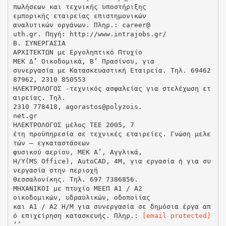
πωλήσεων και τεχνικής υποστήριξης
εμπορικής εταιρείας επιστημονικών
αναλυτικών οργάνων. Πληρ.: career@
uth.gr. Πηγή: http://www.intrajobs.gr/
B. ΣΥΝΕΡΓΑΣΙΑ
ΑΡΧΙΤΕΚΤΩΝ με Εργοληπτικό Πτυχίο
ΜΕΚ Δ’ Οικοδομικά, Β’ Πρασίνου, για
συνεργασία με Κατασκευαστική Εταιρεία. Τηλ. 69462
87962, 2310 850553
ΗΛΕΚΤΡΟΛΟΓΟΣ -τεχνικός ασφαλείας για στελέχωση ετ
αιρείας. Τηλ.
2310 778418, agorastos@polyzois.
net.gr
ΗΛΕΚΤΡΟΛΟΓΟΣ μέλος ΤΕΕ 2005, 7
έτη προϋπηρεσία σε τεχνικές εταιρείες. Γνώση μελε
τών – εγκαταστάσεων
φυσικού αερίου, ΜΕΚ Α’, Αγγλικά,
Η/Υ(MS Office), AutoCAD, 4Μ, για εργασία ή για συ
νεργασία στην περιοχή
Θεσσαλονίκης. Τηλ. 697 7386856.
ΜΗΧΑΝΙΚΟΙ με πτυχίο ΜΕΕΠ Α1 / Α2
οικοδομικών, υδραυλικών, οδοποϊίας
και Α1 / Α2 Η/Μ για συνεργασία σε δημόσια έργα απ
ό επιχείρηση κατασκευής. Πληρ.:
[email protected]
‘’