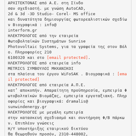
ΑΡΧΙΤΕΚΤΟΝΑΣ από Α.Ε. στη Σίνδο
σαν σχεδιαστή. με γνώση AutoCAD,
2d & 3d -3D Studio- Corel- MS office
και δυνατότητα δημιουργίας φωτορεαλιστικών σχεδίω
ν Βιογραφικά : info@
interform.gr
ΗΛΕΚΤΡΟΛΟΓΟΣ από την εταιρεία
Φωτοβολταϊκών Συστημάτων Sunrise
Photovoltaic Systems, για τα γραφεία της στον Βόλ
ο. Πληροφορίες 210
6100320 και στο
[email protected]
.
ΗΛΕΚΤΡΟΛΟΓΟΣ από εταιρεία info
METRICS ΣΥΜΒΟΥΛΟΙ ΜΗΧΑΝΙΚΟΙ
στα πλαίσια του έργου WiFoSAK . Βιογραφικά :
[ema
il protected]
ΗΛΕΚΤΡΟΛΟΓΟΣ από εταιρεία Α.Π.Ε.
κατ’ αποκοπήν. Απαραίτητη προϋπηρεσία, εμπειρία Φ
ωτοβολταϊκών Βιομάζας, εμπειρία εργοταξιακή. Πληρ
οφορίες και βιογραφικά: dramalis@
sunwindenergy.gr
ΗΛΕΚΤΡΟΛΟΓΟΣ με μεγάλη εμπειρία
στην κατασκευή σχεδιασμό και συντήρηση Φ/Β πάρκω
ν. Επιπλέον γνώσεις
Η/Υ υποστήριξης εταιρικού δικτύου
θα θεωρηθούν προσόν, 2310-448002,