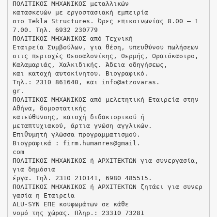
ΠΟΛΙΤΙΚΟΣ ΜΗΧΑΝΙΚΟΣ μεταλλικών
κατασκευών με εργοστασιακή εμπειρία
στο Tekla Structures. Ώρες επικοινωνίας 8.00 – 1
7.00. Τηλ. 6932 230779
ΠΟΛΙΤΙΚΟΣ ΜΗΧΑΝΙΚΟΣ από Τεχνική
Εταιρεία Συμβούλων, για θέση, υπευθύνου πωλήσεων
στις περιοχές Θεσσαλονίκης, Θερμής, Ωραιόκαστρο,
Καλαμαριάς, Χαλκιδικής. Άδεια οδηγήσεως,
και κατοχή αυτοκίνητου. Βιογραφικό.
Tηλ.: 2310 861640, και info@atzovaras.
gr.
ΠΟΛΙΤΙΚΟΣ ΜΗΧΑΝΙΚΟΣ από μελετητική Εταιρεία στην
Αθήνα, δομοστατικής
κατεύθυνσης, κατοχή διδακτορικού ή
μεταπτυχιακού, άρτια γνώση αγγλικών.
Επιθυμητή γλώσσα προγραμματισμού.
Βιογραφικά : firm.humanres@gmail.
com
ΠΟΛΙΤΙΚΟΣ ΜΗΧΑΝΙΚΟΣ ή ΑΡΧΙΤΕΚΤΩΝ για συνεργασία,
για δημόσια
έργα. Τηλ. 2310 210141, 6980 485515.
ΠΟΛΙΤΙΚΟΣ ΜΗΧΑΝΙΚΟΣ ή ΑΡΧΙΤΕΚΤΩΝ ζητάει για συνερ
γασία η Εταιρεία
ΑLU-SYN ΕΠΕ κουφωμάτων σε κάθε
νομό της χώρας. Πληρ.: 23310 73281