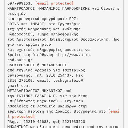
6977999153,
[email protected]
ΗΛΕΚΤΡΟΛΟΓΟΙ -ΜΗΧΑΝΙΚΟΙ ΠΛΗΡΟΦΟΡΙΚΗΣ για θέσεις ε
ρευνητών
στα ερευνητικά προγράμματα FP7:
3DTVS και IMPART, στο Εργαστήριο
Τεχνητής Νοημοσύνης και Ανάλυσης
Πληροφοριών, Τμήμα Πληροφορικής
του Αριστοτελείου Πανεπιστημίου Θεσσαλονίκης. Προ
φίλ του εργαστηρίου
και σχετικές πληροφορίες μπορείτε να
βρείτε στη διεύθυνση http://www.aiia.
csd.auth.gr
ΗΛΕΚΤΡΟΛΟΓΟΣ ή ΜΗΧΑΝΟΛΟΓΟΣ
από τεχνικό γραφείο για εσωτερικός
συνεργάτης. Τηλ. 2310 254437, Fax
2310 279100, email: tech.grafeio@
gmail.com.
ΜΕΤΑΛΛΕΙΟΛΟΓΟΣ ΜΗΧΑΝΙΚΟΣ από
την ΙΚΤΙΝΟΣ ΕΛΛΑΣ Α.Ε. για την θέση
Επιβλέποντος Μηχανικού - Τεχνικού
Ασφαλείας σε λατομείο μαρμάρων στην
ευρύτερη περιοχή της Δράμας. Βιογραφικά στο
[emai
l protected]
.
Πληρ.: 25210 45683, φαξ 2521035520
ΜΗΧΑΝΙΚΟΙ ως εξωτερικοί συνεργάτες από την εταιρε