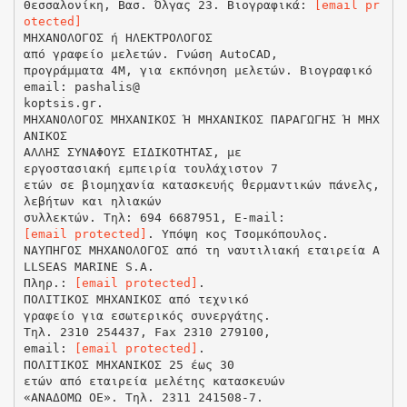
Θεσσαλονίκη, Βασ. Όλγας 23. Βιογραφικά:
[email pr
otected]
ΜΗΧΑΝΟΛΟΓΟΣ ή ΗΛΕΚΤΡΟΛΟΓΟΣ
από γραφείο μελετών. Γνώση AutoCAD,
προγράμματα 4Μ, για εκπόνηση μελετών. Βιογραφικό
email: pashalis@
koptsis.gr.
ΜΗΧΑΝΟΛΟΓΟΣ ΜΗΧΑΝΙΚΟΣ Ή ΜΗΧΑΝΙΚΟΣ ΠΑΡΑΓΩΓΗΣ Ή ΜΗΧ
ΑΝΙΚΟΣ
ΑΛΛΗΣ ΣΥΝΑΦΟΥΣ ΕΙΔΙΚΟΤΗΤΑΣ, με
εργοστασιακή εμπειρία τουλάχιστον 7
ετών σε βιομηχανία κατασκευής θερμαντικών πάνελς,
λεβήτων και ηλιακών
[email protected]
. Υπόψη κος Τσομκόπουλος.
ΝΑΥΠΗΓΟΣ ΜΗΧΑΝΟΛΟΓΟΣ από τη ναυτιλιακή εταιρεία A
LLSEAS MARINE S.A.
Πληρ.:
[email protected]
.
ΠΟΛΙΤΙΚΟΣ ΜΗΧΑΝΙΚΟΣ από τεχνικό
γραφείο για εσωτερικός συνεργάτης.
Τηλ. 2310 254437, Fax 2310 279100,
email:
[email protected]
.
ΠΟΛΙΤΙΚΟΣ ΜΗΧΑΝΙΚΟΣ 25 έως 30
ετών από εταιρεία μελέτης κατασκευών
«ΑΝΑΔΟΜΩ ΟΕ». Τηλ. 2311 241508-7.