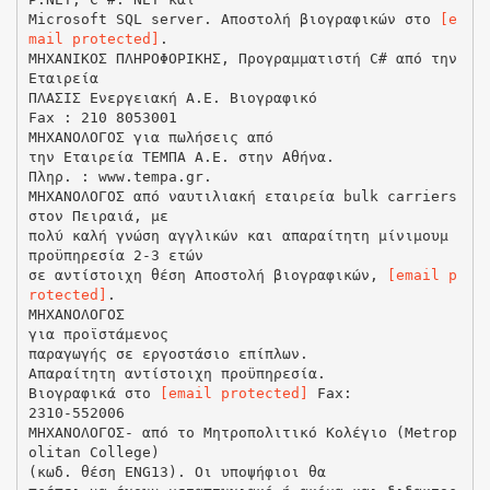
Microsoft SQL server. Αποστολή βιογραφικών στο
[e
mail protected]
.
ΜΗΧΑΝΙΚΟΣ ΠΛΗΡΟΦΟΡΙΚΗΣ, Προγραμματιστή C# από την
Εταιρεία
ΠΛΑΣΙΣ Ενεργειακή Α.Ε. Βιογραφικό
Fax : 210 8053001
ΜΗΧΑΝΟΛΟΓΟΣ για πωλήσεις από
την Εταιρεία ΤΕΜΠΑ Α.Ε. στην Αθήνα.
Πληρ. : www.tempa.gr.
ΜΗΧΑΝΟΛΟΓΟΣ από ναυτιλιακή εταιρεία bulk carriers
στον Πειραιά, με
πολύ καλή γνώση αγγλικών και απαραίτητη μίνιμουμ
προϋπηρεσία 2-3 ετών
σε αντίστοιχη θέση Αποστολή βιογραφικών,
[email p
rotected]
.
ΜΗΧΑΝΟΛΟΓΟΣ
για προϊστάμενος
παραγωγής σε εργοστάσιο επίπλων.
Απαραίτητη αντίστοιχη προϋπηρεσία.
Βιογραφικά στο
[email protected]
Fax:
2310-552006
ΜΗΧΑΝΟΛΟΓΟΣ- από το Μητροπολιτικό Κολέγιο (Metrop
olitan College)
(κωδ. θέση ENG13). Οι υποψήφιοι θα