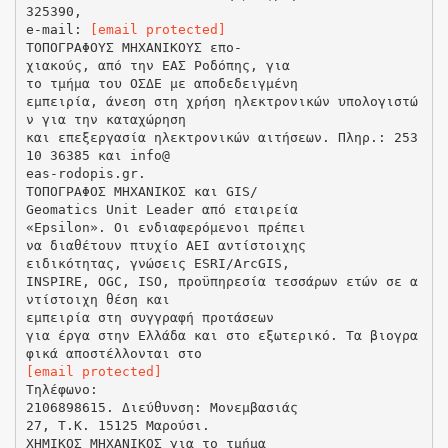
325390,
e-mail:
[email protected]
ΤΟΠΟΓΡΑΦΟΥΣ ΜΗΧΑΝΙΚΟΥΣ επο-
χιακούς, από την ΕΑΣ Ροδόπης, για
το τμήμα του ΟΣΔΕ με αποδεδειγμένη
εμπειρία, άνεση στη χρήση ηλεκτρονικών υπολογιστώ
ν για την καταχώρηση
και επεξεργασία ηλεκτρονικών αιτήσεων. Πληρ.: 253
10 36385 και info@
eas-rodopis.gr.
ΤΟΠΟΓΡΑΦΟΣ ΜΗΧΑΝΙΚΟΣ και GIS/
Geomatics Unit Leader από εταιρεία
«Epsilon». Οι ενδιαφερόμενοι πρέπει
να διαθέτουν πτυχίο ΑΕΙ αντίστοιχης
ειδικότητας, γνώσεις ESRI/ArcGIS,
INSPIRE, OGC, ISO, προϋπηρεσία τεσσάρων ετών σε α
ντίστοιχη θέση και
εμπειρία στη συγγραφή προτάσεων
για έργα στην Ελλάδα και στο εξωτερικό. Τα βιογρα
[email protected]
Τηλέφωνο:
2106898615. Διεύθυνση: Μονεμβασιάς
27, Τ.Κ. 15125 Μαρούσι.
ΧΗΜΙΚΟΣ ΜΗΧΑΝΙΚΟΣ για το τμήμα