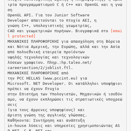
ιρία προγραμματισμού C ή C++ και OpenGL και η γνώ
ση
OpenGL API. Για τον Junior Software
Developer απαιτούνται το πτυχίο ΑΕΙ, η
γνώση C++, υπολογιστικής γεωμετρίας,
CAD και γεωμετρικών πυρήνων. Βιογραφικά στο
[emai
l protected]
ΜΗΧΑΝΙΚΟΙ ΠΛΗΡΟΦΟΡΙΚΗΣ για απασχόληση στη Βόρεια
και Νότια Αμερική, την Ευρώπη, αλλά και την Ασία
από πολυεθνική εταιρεία προϊόντων
υψηλής τεχνολογίας και τεχνολογικών
λύσεων γραφείου. Πληρ.:hp.taleo.net/
careersection/2/joblist.ftl.
ΜΗΧΑΝΙΚΟΣ ΠΛΗΡΟΦΟΡΙΚΗΣ από
την PCC HELLAS (www.pccint.eu) για
Microsoft. NET Developer. Οι κατάλληλοι υποψήφιοι
πρέπει να έχουν Πτυχίο
στην Επιστήμη των Υπολογιστών, Μηχανικών ή ισοδύν
αμο, να έχουν εκπληρώσει τις στρατιωτικές υποχρεώ
σεις
(για τους άρρενες υποψηφίους) και
άριστη γνώση της αγγλικής γλώσσας.
Καθήκοντα: Συντήρηση και ανάπτυξη
in-house λύσεις και υπηρεσίες χρησιμοποιώντας AS
P.NET, C #. NET και