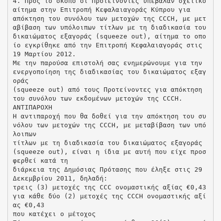
4. Προς το σκοπό οι Προτείνοντες υπέβαλαν σχετικό
αίτημα στην Επιτροπή Κεφαλαιαγοράς Κύπρου για
απόκτηση του συνόλου των μετοχών της CCCH, με μετ
αβίβαση των υπόλοιπων τίτλων με τη διαδικασία του
δικαιώματος εξαγοράς (squeeze out), αίτημα το οπο
ίο εγκρίθηκε από την Επιτροπή Κεφαλαιαγοράς στις
19 Μαρτίου 2012.
Με την παρούσα επιστολή σας ενημερώνουμε για την
ενεργοποίηση της διαδικασίας του δικαιώματος εξαγ
οράς
(squeeze out) από τους Προτείνοντες για απόκτηση
του συνόλου των εκδομένων μετοχών της CCCH.
ΑΝΤΙΠΑΡΟΧΗ
Η αντιπαροχή που θα δοθεί για την απόκτηση του συ
νόλου των μετοχών της CCCH, με μεταβίβαση των υπό
λοιπων
τίτλων με τη διαδικασία του δικαιώματος εξαγοράς
(squeeze out), είναι η ίδια με αυτή που είχε προσ
φερθεί κατά τη
διάρκεια της Δημόσιας Πρότασης που έληξε στις 29
Δεκεμβρίου 2011, δηλαδή:
τρεις (3) μετοχές της CCC ονομαστικής αξίας €0,43
για κάθε δύο (2) μετοχές της CCCH ονομαστικής αξί
ας €0,43
που κατέχει ο μέτοχος