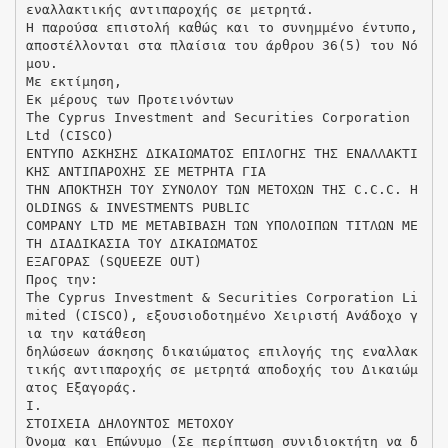
εναλλακτικής αντιπαροχής σε μετρητά.
Η παρούσα επιστολή καθώς και το συνημμένο έντυπο,
αποστέλλονται στα πλαίσια του άρθρου 36(5) του Νό
μου.
Με εκτίμηση,
Εκ μέρους των Προτεινόντων
The Cyprus Investment and Securities Corporation
Ltd (CISCO)
ΕΝΤΥΠΟ ΑΣΚΗΣΗΣ ΔΙΚΑΙΩΜΑΤΟΣ ΕΠΙΛΟΓΗΣ ΤΗΣ ΕΝΑΛΛΑΚΤΙ
ΚΗΣ ΑΝΤΙΠΑΡΟΧΗΣ ΣΕ ΜΕΤΡΗΤΑ ΓΙΑ
ΤΗΝ ΑΠΟΚΤΗΣΗ ΤΟΥ ΣΥΝΟΛΟΥ ΤΩΝ ΜΕΤΟΧΩΝ ΤΗΣ C.C.C. H
OLDINGS & INVESTMENTS PUBLIC
COMPANY LTD ΜΕ ΜΕΤΑΒΙΒΑΣΗ ΤΩΝ ΥΠΟΛΟΙΠΩΝ ΤΙΤΛΩΝ ΜΕ
ΤΗ ΔΙΑΔΙΚΑΣΙΑ ΤΟΥ ΔΙΚΑΙΩΜΑΤΟΣ
ΕΞΑΓΟΡΑΣ (SQUEEZE OUT)
Προς την:
Τhe Cyprus Investment & Securities Corporation Li
mited (CISCO), εξουσιοδοτημένο Χειριστή Ανάδοχο γ
ια την κατάθεση
δηλώσεων άσκησης δικαιώματος επιλογής της εναλλακ
τικής αντιπαροχής σε μετρητά αποδοχής του Δικαιώμ
ατος Εξαγοράς.
Ι.
ΣΤΟΙΧΕΙΑ ΔΗΛΟΥΝΤΟΣ ΜΕΤΟΧΟΥ
Όνομα και Επώνυμο (Σε περίπτωση συνιδιοκτήτη να δ