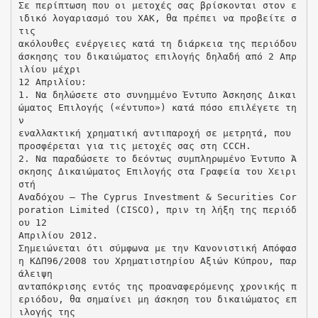
Σε περίπτωση που οι μετοχές σας βρίσκονται στον ε
ιδικό λογαριασμό του ΧΑΚ, θα πρέπει να προβείτε σ
τις
ακόλουθες ενέργειες κατά τη διάρκεια της περιόδου
άσκησης του δικαιώματος επιλογής δηλαδή από 2 Απρ
ιλίου μέχρι
12 Απριλίου:
1. Να δηλώσετε στο συνημμένο Έντυπο Άσκησης Δικαι
ώματος Επιλογής («έντυπο») κατά πόσο επιλέγετε τη
ν
εναλλακτική χρηματική αντιπαροχή σε μετρητά, που
προσφέρεται για τις μετοχές σας στη CCCH.
2. Να παραδώσετε το δεόντως συμπληρωμένο Έντυπο Ά
σκησης Δικαιώματος Επιλογής στα Γραφεία του Χειρι
στή
Αναδόχου – Τhe Cyprus Investment & Securities Cor
poration Limited (CISCO), πριν τη λήξη της περιόδ
ου 12
Απριλίου 2012.
Σημειώνεται ότι σύμφωνα με την Κανονιστική Απόφασ
η ΚΔΠ96/2008 του Χρηματιστηρίου Αξιών Κύπρου, παρ
άλειψη
ανταπόκρισης εντός της προαναφερόμενης χρονικής π
εριόδου, θα σημαίνει μη άσκηση του δικαιώματος επ
ιλογής της