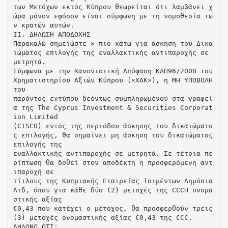
των Μετόχων εκτός Κύπρου θεωρείται ότι λαμβάνει χ
ώρα μόνον εφόσον είναι σύμφωνη με τη νομοθεσία τω
ν κρατών αυτών.
ΙΙ. ΔΗΛΩΣΗ ΑΠΟΔΟΧΗΣ
Παρακαλώ σημειώστε × πιο κάτω για άσκηση του Δικα
ιώματος επιλογής της εναλλακτικής αντιπαροχής σε
μετρητά.
Σύμφωνα με την Κανονιστική Απόφαση ΚΔΠ96/2008 του
Χρηματιστηρίου Αξιών Κύπρου («ΧΑΚ»), η ΜΗ ΥΠΟΒΟΛΗ
του
παρόντος εντύπου δεόντως συμπληρωμένου στα γραφεί
α της Τhe Cyprus Investment & Securities Corporat
ion Limited
(CISCO) εντός της περιόδου άσκησης του δικαιώματο
ς επιλογής, θα σημαίνει μη άσκηση του δικαιώματος
επιλογής της
εναλλακτικής αντιπαροχής σε μετρητά. Σε τέτοια πε
ρίπτωση θα δοθεί στον αποδέκτη η προσφερόμενη αντ
ιπαροχή σε
τίτλους της Κυπριακής Εταιρείας Τσιμέντων Δημόσια
Λτδ, όπου για κάθε δύο (2) μετοχές της CCCH ονομα
στικής αξίας
€0,43 που κατέχει ο μέτοχος, θα προσφερθούν τρεις
(3) μετοχές ονομαστικής αξίας €0,43 της CCC.
ΔΗΛΩΝΩ ΟΤΙ: