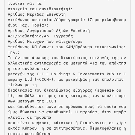
ίνονται και τα
στοιχεία του συνιδιοκτήτη):
Αριθμός Μερίδας Επενδυτή
Διεύθυνση κατοικίας/έδρα-γραφεία (Συμπεριλαμβανομ
ένου Ταχ. Τομέα):
Αριθμός Λογαριασμού Αξιών Επενδυτή
ΑΔΤ/Διαβατήριο/Αρ. Εγγραφής
Αριθμός Μετοχών που κατέχω/ουμε
Υπεύθυνος ΝΠ έναντι του ΚΑΜ/Πρόσωπα επικοινωνίας:
Τηλ.:
Το έντυπο άσκησης του δικαιώματος επιλογής της εν
αλλακτικής αντιπαροχής σε μετρητά για την απόκτησ
η του συνόλου των
μετοχών της C.C.C Holdings & Investments Public C
ompany Ltd («CCCH»), με μεταβίβαση των υπόλοιπων
τίτλων με τη
διαδικασία του δικαιώματος εξαγοράς (squeeze ou
t), υποβάλλεται προς τους κατόχους των υπολειπόμε
νων μετοχών της CCCH
και απευθύνεται μόνο σε πρόσωπα προς τα οποία νομ
ίμως δύναται να απευθυνθεί. Η παρούσα, όταν υποβά
λλεται, σε πρόσωπα
που είναι υπήκοοι, κάτοικοι ή διαμένοντες σε χώρα
εκτός Κύπρου, ή σε αντιπροσώπους, θεματοφύλακες ή
εμπιστευματοδόχους