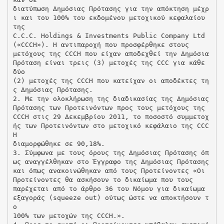
διατύπωση Δημόσιας Πρότασης για την απόκτηση μέχρ
ι και του 100% του εκδομένου μετοχικού κεφαλαίου
της
C.C.C. Holdings & Investments Public Company Ltd
(«CCCH»). Η αντιπαροχή που προσφέρθηκε στους
μετόχους της CCCH που είχαν αποδεχθεί την Δημόσια
Πρόταση είναι τρεις (3) μετοχές της CCC για κάθε
δύο
(2) μετοχές της CCCH που κατείχαν οι αποδέκτες τη
ς Δημόσιας Πρότασης.
2. Με την ολοκλήρωση της διαδικασίας της Δημόσιας
Πρότασης των Προτεινόντων προς τους μετόχους της
CCCH στις 29 Δεκεμβρίου 2011, το ποσοστό συμμετοχ
ής των Προτεινόντων στο μετοχικό κεφάλαιο της CCC
H
διαμορφώθηκε σε 90,18%.
3. Σύμφωνα με τους όρους της Δημόσιας Πρότασης όπ
ως αναγγέλθηκαν στο Έγγραφο της Δημόσιας Πρότασης
και όπως ανακοινώθηκαν από τους Προτείνοντες «Οι
Προτείνοντες θα ασκήσουν το δικαίωμα που τους
παρέχεται από το άρθρο 36 του Νόμου για δικαίωμα
εξαγοράς (squeeze out) ούτως ώστε να αποκτήσουν τ
ο
100% των μετοχών της CCCH.».