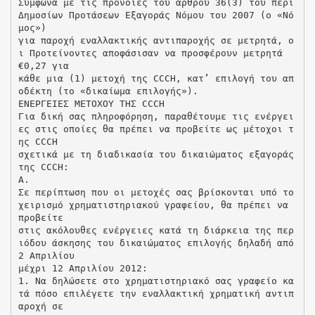
Σύμφωνα με τις πρόνοιες του άρθρου 36(3) του περί
Δημοσίων Προτάσεων Εξαγοράς Νόμου του 2007 (ο «Νό
μος»)
για παροχή εναλλακτικής αντιπαροχής σε μετρητά, ο
ι Προτείνοντες αποφάσισαν να προσφέρουν μετρητά
€0,27 για
κάθε μια (1) μετοχή της CCCH, κατ’ επιλογή του απ
οδέκτη (το «δικαίωμα επιλογής»).
ΕΝΕΡΓΕΙΕΣ ΜΕΤΟΧΟΥ ΤΗΣ CCCH
Για δική σας πληροφόρηση, παραθέτουμε τις ενέργει
ες στις οποίες θα πρέπει να προβείτε ως μέτοχοι τ
ης CCCH
σχετικά με τη διαδικασία του δικαιώματος εξαγοράς
της CCCH:
Α.
Σε περίπτωση που οι μετοχές σας βρίσκονται υπό το
χειρισμό χρηματιστηριακού γραφείου, θα πρέπει να
προβείτε
στις ακόλουθες ενέργειες κατά τη διάρκεια της περ
ιόδου άσκησης του δικαιώματος επιλογής δηλαδή από
2 Απριλίου
μέχρι 12 Απριλίου 2012:
1. Να δηλώσετε στο χρηματιστηριακό σας γραφείο κα
τά πόσο επιλέγετε την εναλλακτική χρηματική αντιπ
αροχή σε