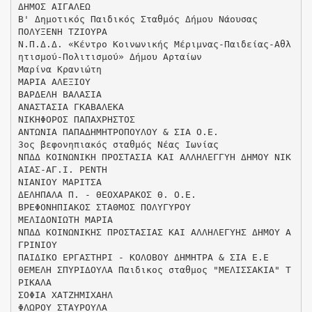
ΔΗΜΟΣ ΑΙΓΑΛΕΩ
Β' Δημοτικός Παιδικός Σταθμός Δήμου Νάουσας
ΠΟΛΥΞΕΝΗ ΤΖΙΟΥΡΑ
Ν.Π.Δ.Δ. «Κέντρο Κοινωνικής Μέριμνας-Παιδείας-Αθλ
ητισμού-Πολιτισμού» Δήμου Αρταίων
Μαρίνα Κρανιώτη
ΜΑΡΙΑ ΑΛΕΞΙΟΥ
ΒΑΡΔΕΛΗ ΒΑΛΑΣΙΑ
ΑΝΑΣΤΑΣΙΑ ΓΚΑΒΑΛΕΚΑ
ΝΙΚΗΦΟΡΟΣ ΠΑΠΑΧΡΗΣΤΟΣ
ΑΝΤΩΝΙΑ ΠΑΠΑΔΗΜΗΤΡΟΠΟΥΛΟΥ & ΣΙΑ Ο.Ε.
3ος βεφονηπιακός σταθμός Νέας Ιωνίας
ΝΠΔΔ ΚΟΙΝΩΝΙΚΗ ΠΡΟΣΤΑΣΙΑ ΚΑΙ ΑΛΛΗΛΕΓΓΥΗ ΔΗΜΟΥ ΝΙΚ
ΑΙΑΣ-ΑΓ.Ι. ΡΕΝΤΗ
ΝΙΑΝΙΟΥ ΜΑΡΙΤΣΑ
ΔΕΛΗΠΑΛΑ Π. - ΘΕΟΧΑΡΑΚΟΣ Θ. Ο.Ε.
ΒΡΕΦΟΝΗΠΙΑΚΟΣ ΣΤΑΘΜΟΣ ΠΟΛΥΓΥΡΟΥ
ΜΕΛΙΔΟΝΙΩΤΗ ΜΑΡΙΑ
ΝΠΔΔ ΚΟΙΝΩΝΙΚΗΣ ΠΡΟΣΤΑΣΙΑΣ ΚΑΙ ΑΛΛΗΛΕΓΥΗΣ ΔΗΜΟΥ Α
ΓΡΙΝΙΟΥ
ΠΑΙΔΙΚΟ ΕΡΓΑΣΤΗΡΙ - ΚΟΛΟΒΟΥ ΔΗΜΗΤΡΑ & ΣΙΑ Ε.Ε
ΘΕΜΕΛΗ ΣΠΥΡΙΔΟΥΛΑ Παιδικος σταθμος "ΜΕΛΙΣΣΑΚΙΑ" Τ
ΡΙΚΑΛΑ
ΣΟΦΙΑ ΧΑΤΖΗΜΙΧΑΗΛ
ΦΛΩΡΟΥ ΣΤΑΥΡΟΥΛΑ