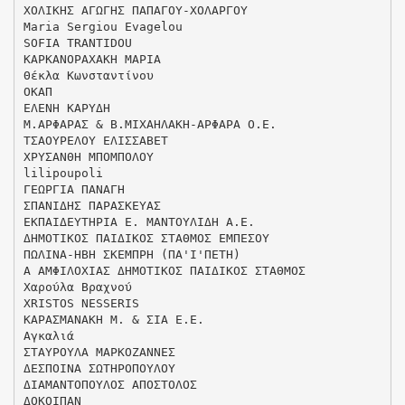
ΧΟΛΙΚΗΣ ΑΓΩΓΗΣ ΠΑΠΑΓΟΥ-ΧΟΛΑΡΓΟΥ
Maria Sergiou Evagelou
SOFIA TRANTIDOU
ΚΑΡΚΑΝΟΡΑΧΑΚΗ ΜΑΡΙΑ
Θέκλα Κωνσταντίνου
ΟΚΑΠ
ΕΛΕΝΗ ΚΑΡΥΔΗ
Μ.ΑΡΦΑΡΑΣ & Β.ΜΙΧΑΗΛΑΚΗ-ΑΡΦΑΡΑ Ο.Ε.
ΤΣΑΟΥΡΕΛΟΥ ΕΛΙΣΣΑΒΕΤ
ΧΡΥΣΑΝΘΗ ΜΠΟΜΠΟΛΟΥ
lilipoupoli
ΓΕΩΡΓΙΑ ΠΑΝΑΓΗ
ΣΠΑΝΙΔΗΣ ΠΑΡΑΣΚΕΥΑΣ
ΕΚΠΑΙΔΕΥΤΗΡΙΑ Ε. ΜΑΝΤΟΥΛΙΔΗ Α.Ε.
ΔΗΜΟΤΙΚΟΣ ΠΑΙΔΙΚΟΣ ΣΤΑΘΜΟΣ ΕΜΠΕΣΟΥ
ΠΩΛΙΝΑ-ΗΒΗ ΣΚΕΜΠΡΗ (ΠΑ'Ι'ΠΕΤΗ)
Α ΑΜΦΙΛΟΧΙΑΣ ΔΗΜΟΤΙΚΟΣ ΠΑΙΔΙΚΟΣ ΣΤΑΘΜΟΣ
Χαρούλα Βραχνού
XRISTOS NESSERIS
ΚΑΡΑΣΜΑΝΑΚΗ Μ. & ΣΙΑ Ε.Ε.
Αγκαλιά
ΣΤΑΥΡΟΥΛΑ ΜΑΡΚΟΖΑΝΝΕΣ
ΔΕΣΠΟΙΝΑ ΣΩΤΗΡΟΠΟΥΛΟΥ
ΔΙΑΜΑΝΤΟΠΟΥΛΟΣ ΑΠΟΣΤΟΛΟΣ
ΔΟΚΟΙΠΑΝ