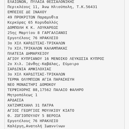
ΕΛΑΙΩΝΩΝ, ΠΥΛΑΙΑ ΘΕΣΣΑΛΟΝΙΚΗΣ
Περικλέους 11, Άνω Ηλιούπολη, Τ.Κ.56431
ΕΜΠΕΣΟΣ ΔΕ ΙΝΑΧΟΥ
49 ΠΡΟΚΡΙΤΩΝ Παραμυθια
Κερκύρας 65 Κορυδαλλός
ΔΟΜΠΟΛΗ Κ Κ. ΛΟΥΚΑΡΕΩΣ
25ης Μαρτίου 8 ΓΑΡΓΑΛΙΑΝΟΙ
Εργοτέλους 76 ΗΡΑΚΛΕΙΟ
3ο ΧΙΛ ΚΑΡΔΙΤΣΑΣ-ΤΡΙΚΑΛΩΝ
7ο ΧΙΛ.ΤΡΙΚΑΛΩΝ ΚΑΛΑΜΠΑΚΑΣ
ΠΛΑΤΕΙΑ ΔΗΜΑΡΧΕΙΟΥ
ΑΓΙΟΥ ΚΥΠΡΙΑΝΟΥ 16 ΜΕΝΟΙΚΟ ΛΕΥΚΩΣΙΑ ΚΥΠΡΟΣ
2o Χιλ. Ξάνθης-Καβάλας, Εύμοιρο
ΣΑΡΔΙΝΙΑ ΑΜΦΙΛΟΧΙΑΣ
3ο ΧΙΛ ΚΑΡΔΙΤΣΑΣ-ΤΡΙΚΑΛΩΝ
ΤΕΡΜΑ ΟΛΥΜΠΙΩΝ ΑΓΙΑ ΠΑΡΑΣΚΕΥΗ
ΝΕΟ ΜΟΝΑΣΤΗΡΙ ΔΟΜΟΚΟΥ
ΤΕΡΨΙΧΟΡΗΣ 88,17562 ΠΑΛΑΙΟ ΦΑΛΗΡΟ
Mητροπόλεως 1
ΑΡΔΑΣΣΑ
ΧΑΤΖΗΜΙΧΑΗΛ 31 ΠΑΤΡΑ
ΑΓΙΟΣ ΓΕΩΡΓΙΟΣ ΜΟΥΛΚΙΟΥ ΚΙΑΤΟ
Θ. ΖΩΓΙΟΠΟΥΛΟΥ 5 ΒΕΡΟΙΑ
Εργοτέλους 76 ΗΡΑΚΛΕΙΟ
Καλέργη,Ανατολή Ιωαννίνων