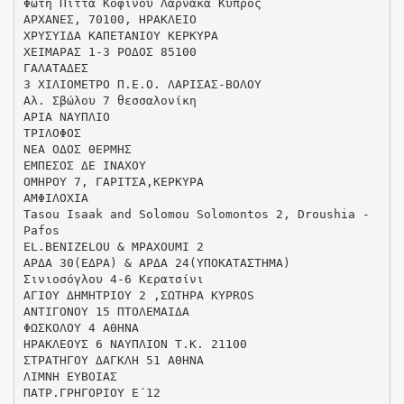
Φώτη Πίττα Κοφίνου Λάρνακα Κύπρος
ΑΡΧΑΝΕΣ, 70100, ΗΡΑΚΛΕΙΟ
ΧΡΥΣΥΙΔΑ ΚΑΠΕΤΑΝΙΟΥ ΚΕΡΚΥΡΑ
ΧΕΙΜΑΡΑΣ 1-3 ΡΟΔΟΣ 85100
ΓΑΛΑΤΑΔΕΣ
3 ΧΙΛΙΟΜΕΤΡΟ Π.Ε.Ο. ΛΑΡΙΣΑΣ-ΒΟΛΟΥ
Αλ. Σβώλου 7 θεσσαλονίκη
ΑΡΙΑ ΝΑΥΠΛΙΟ
ΤΡΙΛΟΦΟΣ
ΝΕΑ ΟΔΟΣ ΘΕΡΜΗΣ
ΕΜΠΕΣΟΣ ΔΕ ΙΝΑΧΟΥ
ΟΜΗΡΟΥ 7, ΓΑΡΙΤΣΑ,ΚΕΡΚΥΡΑ
ΑΜΦΙΛΟΧΙΑ
Tasou Isaak and Solomou Solomontos 2, Droushia -
Pafos
EL.BENIZELOU & MPAXOUMI 2
ΑΡΔΑ 30(ΕΔΡΑ) & ΑΡΔΑ 24(ΥΠΟΚΑΤΑΣΤΗΜΑ)
Σινιοσόγλου 4-6 Κερατσίνι
ΑΓΙΟΥ ΔΗΜΗΤΡΙΟΥ 2 ,ΣΩΤΗΡΑ KYPROS
ΑΝΤΙΓΟΝΟΥ 15 ΠΤΟΛΕΜΑΙΔΑ
ΦΩΣΚΟΛΟΥ 4 ΑΘΗΝΑ
ΗΡΑΚΛΕΟΥΣ 6 ΝΑΥΠΛΙΟΝ Τ.Κ. 21100
ΣΤΡΑΤΗΓΟΥ ΔΑΓΚΛΗ 51 ΑΘΗΝΑ
ΛΙΜΝΗ ΕΥΒΟΙΑΣ
ΠΑΤΡ.ΓΡΗΓΟΡΙΟΥ Ε΄12