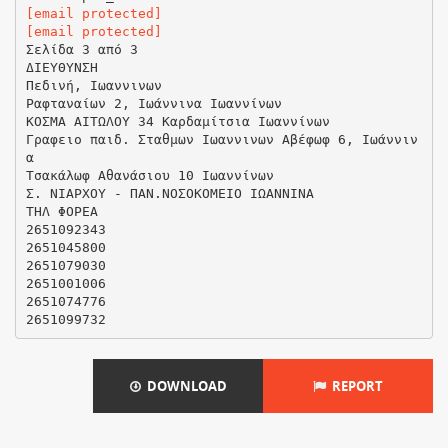
[email protected]
[email protected]
Σελίδα 3 από 3
ΔΙΕΥΘΥΝΣΗ
Πεδινή, Ιωαννινων
Ραφταναίων 2, Ιωάννινα Ιωαννίνων
ΚΟΣΜΑ ΑΙΤΩΛΟΥ 34 Καρδαμίτσια Ιωαννίνων
Γραφειο παιδ. Σταθμων Ιωαννινων Αβέφωφ 6, Ιωάννιν
α
Τσακάλωφ Αθανάσιου 10 Ιωαννίνων
Σ. ΝΙΑΡΧΟΥ - ΠΑΝ.ΝΟΣΟΚΟΜΕΙΟ ΙΩΑΝΝΙΝΑ
ΤΗΛ ΦΟΡΕΑ
2651092343
2651045800
2651079030
2651001006
2651074776
DOWNLOAD
REPORT