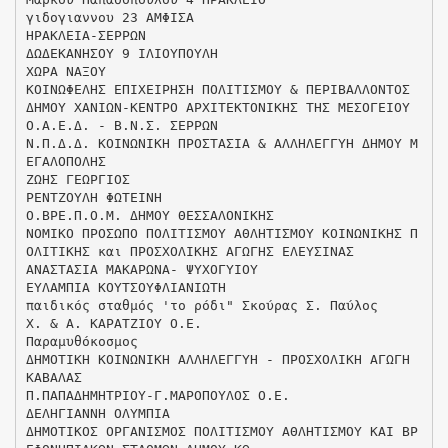
γιδογιαννου 23 ΑΜΦΙΣΑ
ΗΡΑΚΛΕΙΑ-ΣΕΡΡΩΝ
ΔΩΔΕΚΑΝΗΣΟΥ 9 ΙΛΙΟΥΠΟΥΛΗ
ΧΩΡΑ ΝΑΞΟΥ
ΚΟΙΝΩΦΕΛΗΣ ΕΠΙΧΕΙΡΗΣΗ ΠΟΛΙΤΙΣΜΟΥ & ΠΕΡΙΒΑΛΛΟΝΤΟΣ
ΔΗΜΟΥ ΧΑΝΙΩΝ-ΚΕΝΤΡΟ ΑΡΧΙΤΕΚΤΟΝΙΚΗΣ ΤΗΣ ΜΕΣΟΓΕΙΟΥ
Ο.Α.Ε.Δ. - Β.Ν.Σ. ΣΕΡΡΩΝ
Ν.Π.Δ.Δ. ΚΟΙΝΩΝΙΚΗ ΠΡΟΣΤΑΣΙΑ & ΑΛΛΗΛΕΓΓΥΗ ΔΗΜΟΥ Μ
ΕΓΑΛΟΠΟΛΗΣ
ΖΩΗΣ ΓΕΩΡΓΙΟΣ
ΡΕΝΤΖΟΥΛΗ ΦΩΤΕΙΝΗ
Ο.ΒΡΕ.Π.Ο.Μ. ΔΗΜΟΥ ΘΕΣΣΑΛΟΝΙΚΗΣ
ΝΟΜΙΚΟ ΠΡΟΣΩΠΟ ΠΟΛΙΤΙΣΜΟΥ ΑΘΛΗΤΙΣΜΟΥ ΚΟΙΝΩΝΙΚΗΣ Π
ΟΛΙΤΙΚΗΣ και ΠΡΟΣΧΟΛΙΚΗΣ ΑΓΩΓΗΣ ΕΛΕΥΣΙΝΑΣ
ΑΝΑΣΤΑΣΙΑ ΜΑΚΑΡΩΝΑ- ΨΥΧΟΓΥΙΟΥ
ΕΥΛΑΜΠΙΑ ΚΟΥΤΣΟΥΦΛΙΑΝΙΩΤΗ
παιδικός σταθμός 'το ρόδι" Σκούρας Σ. Παύλος
Χ. & Α. ΚΑΡΑΤΖΙΟΥ Ο.Ε.
Παραμυθόκοσμος
ΔΗΜΟΤΙΚΗ ΚΟΙΝΩΝΙΚΗ ΑΛΛΗΛΕΓΓΥΗ - ΠΡΟΣΧΟΛΙΚΗ ΑΓΩΓΗ
ΚΑΒΑΛΑΣ
Π.ΠΑΠΑΔΗΜΗΤΡΙΟΥ-Γ.ΜΑΡΟΠΟΥΛΟΣ Ο.Ε.
ΔΕΛΗΓΙΑΝΝΗ ΟΛΥΜΠΙΑ
ΔΗΜΟΤΙΚΟΣ ΟΡΓΑΝΙΣΜΟΣ ΠΟΛΙΤΙΣΜΟΥ ΑΘΛΗΤΙΣΜΟΥ ΚΑΙ ΒΡ