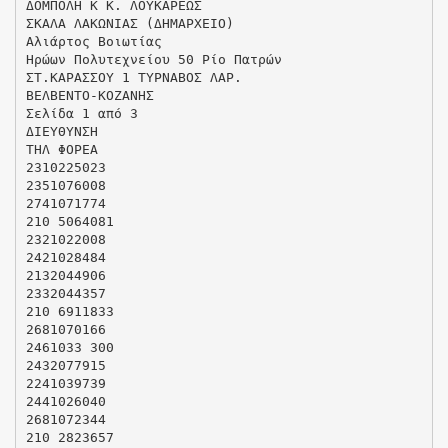
ΔΟΜΠΟΛΗ Κ Κ. ΛΟΥΚΑΡΕΩΣ
ΣΚΑΛΑ ΛΑΚΩΝΙΑΣ (ΔΗΜΑΡΧΕΙΟ)
Αλιάρτος Βοιωτίας
Ηρώων Πολυτεχνείου 50 Ρίο Πατρών
ΣΤ.ΚΑΡΑΣΣΟΥ 1 ΤΥΡΝΑΒΟΣ ΛΑΡ.
ΒΕΛΒΕΝΤΟ-ΚΟΖΑΝΗΣ
Σελίδα 1 από 3
ΔΙΕΥΘΥΝΣΗ
ΤΗΛ ΦΟΡΕΑ
2310225023
2351076008
2741071774
210 5064081
2321022008
2421028484
2132044906
2332044357
210 6911833
2681070166
2461033 300
2432077915
2241039739
2441026040
2681072344
210 2823657