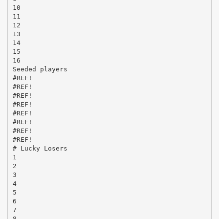
10
11
12
13
14
15
16
Seeded players
#REF!
#REF!
#REF!
#REF!
#REF!
#REF!
#REF!
#REF!
# Lucky Losers
1
2
3
4
5
6
7
8