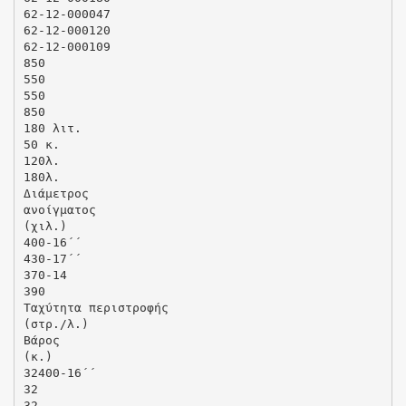
62-12-000047
62-12-000120
62-12-000109
850
550
550
850
180 λιτ.
50 κ.
120λ.
180λ.
Διάμετρος
ανοίγματος
(χιλ.)
400-16΄΄
430-17΄΄
370-14
390
Ταχύτητα περιστροφής
(στρ./λ.)
Βάρος
(κ.)
32400-16΄΄
32
32