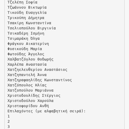
Τζελέπη Σοφία
Τζωάννου Βικτωρία
Τικούδη Ευαγγελία
Τρικούπη Δήμητρα
Τσακίρη Κωνσταντίνα
Τσελιοπούλου Βιργινία
Τσικαδέρη Ισμήνη
Τσιμαράκη Όλγα
Φράγκου Αικατερίνη
Φυσικούδη Μαρία
Φωτούδης Άγγελος
Χαλβατζόγλου Θοδωρής
Χαρλέπα Αναστασία
Χατζηελευθερίου Αναστάσιος
Χατζηπαντελή Άννα
Χατζηραφαηλίδης Κωνσταντίνος
Χατζόπουλος Ηλίας
Χατζοπούλου Μαριάννα
Χριστοδουλίδης Στέργιος
Χριστοδούλου Χαρούλα
Χριστοφορίδου Ανθή
Επιλαχόντες (με αλφαβητική σειρά):
1
2
3