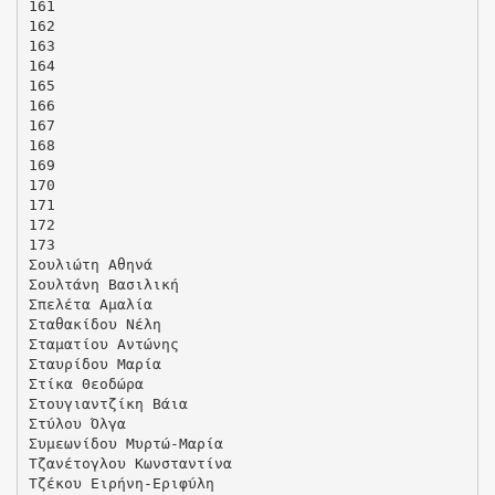
161
162
163
164
165
166
167
168
169
170
171
172
173
Σουλιώτη Αθηνά
Σουλτάνη Βασιλική
Σπελέτα Αμαλία
Σταθακίδου Νέλη
Σταματίου Αντώνης
Σταυρίδου Μαρία
Στίκα Θεοδώρα
Στουγιαντζίκη Βάια
Στύλου Όλγα
Συμεωνίδου Μυρτώ-Μαρία
Τζανέτογλου Κωνσταντίνα
Τζέκου Ειρήνη-Εριφύλη