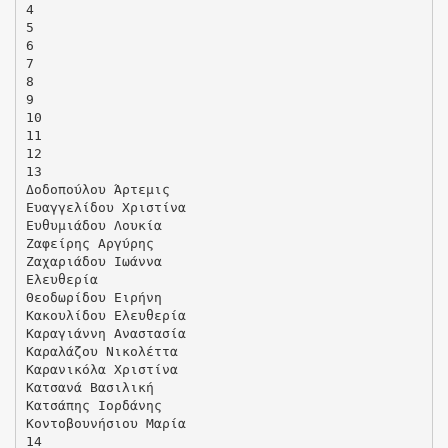
4
5
6
7
8
9
10
11
12
13
Δοδοπούλου Άρτεμις
Ευαγγελίδου Χριστίνα
Ευθυμιάδου Λουκία
Ζαφείρης Αργύρης
Ζαχαριάδου Ιωάννα
Ελευθερία
Θεοδωρίδου Ειρήνη
Κακουλίδου Ελευθερία
Καραγιάννη Αναστασία
Καραλάζου Νικολέττα
Καρανικόλα Χριστίνα
Κατσανά Βασιλική
Κατσάπης Ιορδάνης
Κοντοβουνήσιου Μαρία
14