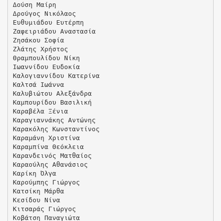
Δούση Μαίρη
Δρούγος Νικόλαος
Ευθυμιάδου Ευτέρπη
Ζαφειριάδου Αναστασία
Ζησάκου Σοφία
Ζλάτης Χρήστος
Θραμπουλίδου Νίκη
Ιωαννίδου Ευδοκία
Καλογιαννίδου Κατερίνα
Καλτσά Ιωάννα
Καλυβιώτου Αλεξάνδρα
Καμπουρίδου Βασιλική
Καραβέλα Ξένια
Καραγιαννάκης Αντώνης
Καρακόλης Κωνσταντίνος
Καραμάνη Χριστίνα
Καραμπίνα Θεόκλεια
Καρανδεινός Ματθαίος
Καραούλης Αθανάσιος
Καρίκη Όλγα
Καρούμπης Γιώργος
Κατσίκη Μάρθα
Κεσίδου Νίνα
Κιτσαράς Γιώργος
Κοβάτση Παναγιώτα