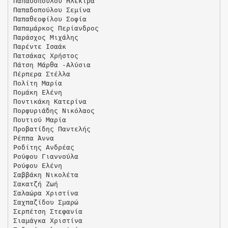
Παπαδοπούλου Ηλέκτρα
Παπαδοπούλου Σεμίνα
Παπαθεοφίλου Σοφία
Παπαμάρκος Περίανδρος
Παράσχος Μιχάλης
Παρέντε Ισαάκ
Πατσάκας Χρήστος
Πάτση Μάρθα -Αλύσια
Πέρπερα Στέλλα
Πολίτη Μαρία
Πομάκη Ελένη
Ποντικάκη Κατερίνα
Πορφυριάδης Νικόλαος
Πουτιού Μαρία
Προβατίδης Παντελής
Ρέππα Άννα
Ροδίτης Ανδρέας
Ρούφου Γιαννούλα
Ρούφου Ελένη
Σαββάκη Νικολέτα
Σακατζή Ζωή
Σαλαώρα Χριστίνα
Σαχπαζίδου Σμαρώ
Σερπέτση Στεφανία
Σιαμάγκα Χριστίνα