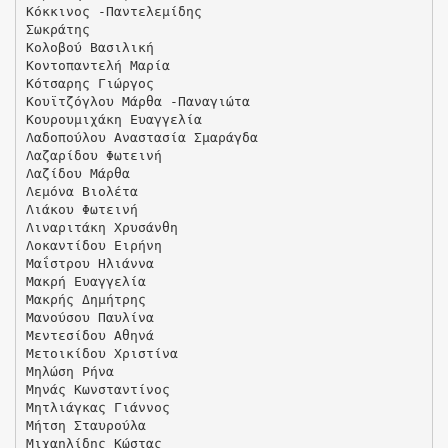
Κόκκινος -Παντελεμίδης
Σωκράτης
Κολοβού Βασιλική
Κοντοπαντελή Μαρία
Κότσαρης Γιώργος
Κουϊτζόγλου Μάρθα -Παναγιώτα
Κουρουμιχάκη Ευαγγελία
Λαδοπούλου Αναστασία Σμαράγδα
Λαζαρίδου Φωτεινή
Λαζίδου Μάρθα
Λεμόνα Βιολέτα
Λιάκου Φωτεινή
Λιναριτάκη Χρυσάνθη
Λοκαντίδου Ειρήνη
Μαΐστρου Ηλιάννα
Μακρή Ευαγγελία
Μακρής Δημήτρης
Μανούσου Παυλίνα
Μεντεσίδου Αθηνά
Μετοικίδου Χριστίνα
Μηλώση Ρήνα
Μηνάς Κωνσταντίνος
Μητλιάγκας Γιάννος
Μήτση Σταυρούλα
Μιχαηλίδης Κώστας