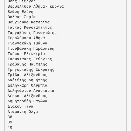
Βέης Γιώργος
Βερβελίδου Αθηνά-Γεωργία
Βλάση Ελένη
Βολάκη Σοφία
Βουγιούκα Κατερίνα
Γαντάς Κωνσταντίνος
Γαργαβάνης Παναγιώτης
Γερολύμπου Αθηνά
Γιαννακάκη Ιωάννα
Γιουβανάκη Παρασκευή
Γκέσου Ελευθερία
Γκουντάκος Γεώργιος
Γραβάνης Παντελής
Γρηγοριάδης Σωκράτης
Γρίβας Αλέξανδρος
Δαδιώτης Δημήτρης
Δεληγκάρη Ολυμπία
Δεληνάσιου Αναστασία
Δέσσος Αλέξανδρος
Δημητρούδη Παγώνα
Διάκου Τίνα
Διαμαντή Όλγα
38
39
40