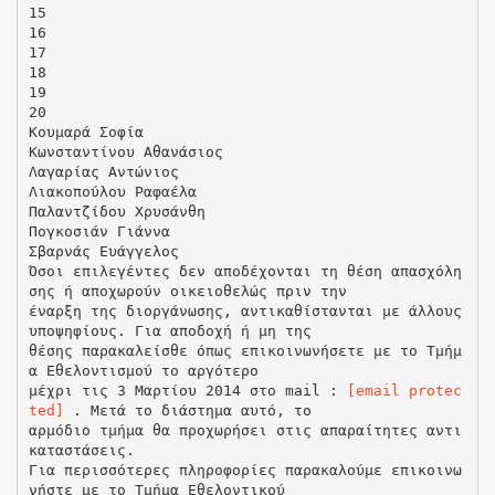
15
16
17
18
19
20
Κουμαρά Σοφία
Κωνσταντίνου Αθανάσιος
Λαγαρίας Αντώνιος
Λιακοπούλου Ραφαέλα
Παλαντζίδου Χρυσάνθη
Πογκοσιάν Γιάννα
Σβαρνάς Ευάγγελος
Όσοι επιλεγέντες δεν αποδέχονται τη θέση απασχόλη
σης ή αποχωρούν οικειοθελώς πριν την
έναρξη της διοργάνωσης, αντικαθίστανται με άλλους
υποψηφίους. Για αποδοχή ή μη της
θέσης παρακαλείσθε όπως επικοινωνήσετε με το Τμήμ
α Εθελοντισμού το αργότερο
μέχρι τις 3 Μαρτίου 2014 στο mail :
[email protec
ted]
. Μετά το διάστημα αυτό, το
αρμόδιο τμήμα θα προχωρήσει στις απαραίτητες αντι
καταστάσεις.
Για περισσότερες πληροφορίες παρακαλούμε επικοινω
νήστε με το Τμήμα Εθελοντικού