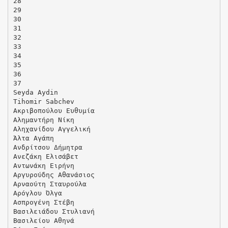
28
29
30
31
32
33
34
35
36
37
Seyda Aydin
Tihomir Sabchev
Ακριβοπούλου Ευθυμία
Αλημαντήρη Νίκη
Αληχανίδου Αγγελική
Άλτα Αγάπη
Ανδρίτσου Δήμητρα
Ανεζάκη Ελισάβετ
Αντωνάκη Ειρήνη
Αργυρούδης Αθανάσιος
Αρναούτη Σταυρούλα
Αρόγλου Όλγα
Ασπρογένη Στέβη
Βασιλειάδου Στυλιανή
Βασιλείου Αθηνά