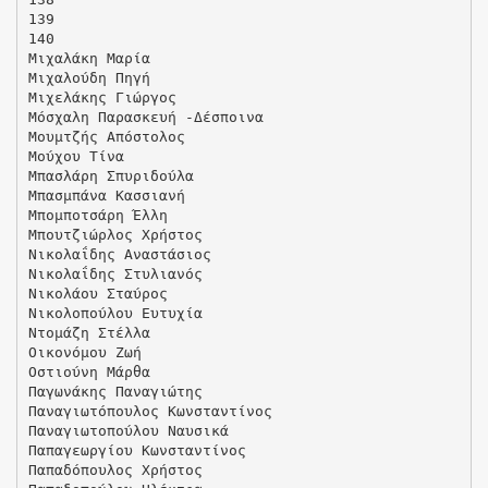
139
140
Μιχαλάκη Μαρία
Μιχαλούδη Πηγή
Μιχελάκης Γιώργος
Μόσχαλη Παρασκευή -Δέσποινα
Μουμτζής Απόστολος
Μούχου Τίνα
Μπασλάρη Σπυριδούλα
Μπασμπάνα Κασσιανή
Μπομποτσάρη Έλλη
Μπουτζιώρλος Χρήστος
Νικολαΐδης Αναστάσιος
Νικολαΐδης Στυλιανός
Νικολάου Σταύρος
Νικολοπούλου Ευτυχία
Ντομάζη Στέλλα
Οικονόμου Ζωή
Οστιούνη Μάρθα
Παγωνάκης Παναγιώτης
Παναγιωτόπουλος Κωνσταντίνος
Παναγιωτοπούλου Ναυσικά
Παπαγεωργίου Κωνσταντίνος
Παπαδόπουλος Χρήστος