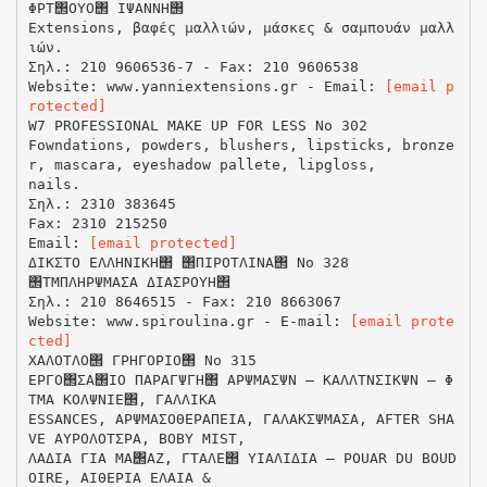
ΦΡΤ΢ΟΥΟ΢ ΙΨΑΝΝΗ΢
Extensions, βαφές μαλλιών, μάσκες & σαμπουάν μαλλ
ιών.
Σηλ.: 210 9606536-7 - Fax: 210 9606538
Website: www.yanniextensions.gr - Email:
[email p
rotected]
W7 PROFESSIONAL MAKE UP FOR LESS No 302
Fowndations, powders, blushers, lipsticks, bronze
r, mascara, eyeshadow pallete, lipgloss,
nails.
Σηλ.: 2310 383645
Fax: 2310 215250
Email:
[email protected]
ΔΙΚΣΤΟ ΕΛΛΗΝΙΚΗ΢ ΢ΠΙΡΟΤΛΙΝΑ΢ No 328
΢ΤΜΠΛΗΡΨΜΑΣΑ ΔΙΑΣΡΟΥΗ΢
Σηλ.: 210 8646515 - Fax: 210 8663067
Website: www.spiroulina.gr - E-mail:
[email prote
cted]
ΧΑΛΟΤΛΟ΢ ΓΡΗΓΟΡΙΟ΢ No 315
ΕΡΓΟ΢ΣΑ΢ΙΟ ΠΑΡΑΓΨΓΗ΢ ΑΡΨΜΑΣΨΝ – ΚΑΛΛΤΝΣΙΚΨΝ – Φ
ΤΜΑ ΚΟΛΨΝΙΕ΢, ΓΑΛΛΙΚΑ
ESSANCES, ΑΡΨΜΑΣΟΘΕΡΑΠΕΙΑ, ΓΑΛΑΚΣΨΜΑΣΑ, AFTER SHA
VE ΑΥΡΟΛΟΤΣΡΑ, BOBY MIST,
ΛΑΔΙA ΓΙΑ ΜΑ΢ΑΖ, ΓΤΑΛΕ΢ ΥΙΑΛΙΔΙΑ – POUAR DU BOUD
OIRE, ΑΙΘΕΡΙΑ ΕΛΑΙΑ &