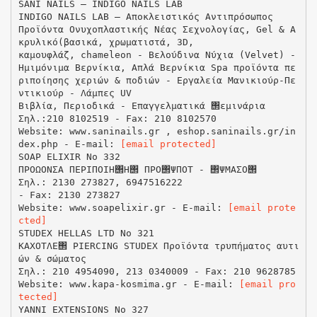
SANI NAILS – INDIGO NAILS LAB
INDIGO NAILS LAB – Αποκλειστικός Αντιπρόσωπος
Προϊόντα Ονυχοπλαστικής Νέας Σεχνολογίας, Gel & Α
κρυλικό(βασικά, χρωματιστά, 3D,
καμουφλάζ, chameleon - Βελούδινα Νύχια (Velvet) -
Ημιμόνιμα Βερνίκια, Απλά Βερνίκια Spa προϊόντα πε
ριποίησης χεριών & ποδιών - Εργαλεία Μανικιούρ-Πε
ντικιούρ - Λάμπες UV
Βιβλία, Περιοδικά - Επαγγελματικά ΢εμινάρια
Σηλ.:210 8102519 - Fax: 210 8102570
Website: www.saninails.gr , eshop.saninails.gr/in
dex.php - E-mail:
[email protected]
SOAP ELIXIR Νο 332
ΠΡΟΩΟΝΣΑ ΠΕΡΙΠΟΙΗ΢Η΢ ΠΡΟ΢ΨΠΟΤ - ΢ΨΜΑΣΟ΢
Σηλ.: 2130 273827, 6947516222
- Fax: 2130 273827
Website: www.soapelixir.gr - E-mail:
[email prote
cted]
STUDEX HELLAS LTD No 321
ΚΑΧΟΤΛΕ΢ PIERCING STUDEX Προϊόντα τρυπήματος αυτι
ών & σώματος
Σηλ.: 210 4954090, 213 0340009 - Fax: 210 9628785
Website: www.kapa-kosmima.gr - E-mail:
[email pro
tected]
YANNI EXTENSIONS No 327