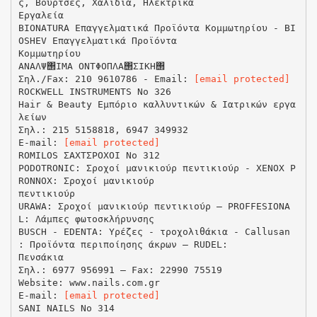
ς, Βούρτσες, Χαλίδια, Ηλεκτρικά
Εργαλεία
BIONATURA Επαγγελματικά Προϊόντα Κομμωτηρίου - BI
OSHEV Επαγγελματικά Προϊόντα
Κομμωτηρίου
ΑΝΑΛΨ΢ΙΜΑ ΟΝΤΦΟΠΛΑ΢ΣΙΚΗ΢
Σηλ./Fax: 210 9610786 - Email:
[email protected]
ROCKWELL INSTRUMENTS No 326
Hair & Beauty Εμπόριο καλλυντικών & Ιατρικών εργα
λείων
Σηλ.: 215 5158818, 6947 349932
E-mail:
[email protected]
ROMILOS ΣΑΧΤΣΡΟΧΟΙ Νο 312
PODOTRONIC: Σροχοί μανικιούρ πεντικιούρ - XENOX P
RONNOX: Σροχοί μανικιούρ
πεντικιούρ
URAWA: Σροχοί μανικιούρ πεντικιούρ – PROFFESIONA
L: Λάμπες φωτοσκλήρυνσης
BUSCH - EDENTA: Υρέζες - τροχολιθάκια - Callusan
: Προϊόντα περιποίησης άκρων – RUDEL:
Πενσάκια
Σηλ.: 6977 956991 – Fax: 22990 75519
Website: www.nails.com.gr
E-mail:
[email protected]
SANI NAILS Νο 314