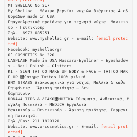
MΤ SHELLAC No 317
My Shellac – Μόνιμο βερνίκι νυχιών διάρκειας 4 εβ
δομάδων made in USA
Επαγγελματικά προϊόντα για τεχνητά νύχια –Μανικιο
ύρ - Πεντικιούρ
Σηλ.: 6973 085251
Website: www.myshellac.gr - E-mail:
[email protec
ted]
Facebook: myshellac/gr
O’ COSMETICS No 320
LASPLASH Made in USA Mascara-Eyeliner – Eyeshadow
s – Nail Polish – Glitters
KI - SIGN TATTOO MAKE UP BODY & FACE – TATTOO MAK
E UP ΢ύστημα Tattoo 100% φιλικό
BNX STRASS Διακοσμητικά για νύχια, Μαλλιά & κάθε
Επιφάνεια. ‘Άριστη ποιότητα – Δεν
θαμπώνουν
DONAWA TIPS & ΔΙΑΚΟ΢ΜΗΣΙΚΑ Εύκαμπτα, Ανθεκτικά, Μ
εγάλη Ποικιλία - MEDICA Εργαλεία
Μανικιούρ – Πεντικιούρ - Άριστη ποιότητα, Γερμανι
κή ποιότητα.
Σηλ./Fax: 211 1829120
Website: www.o-cosmetics.gr - E-mail:
[email prot
ected]