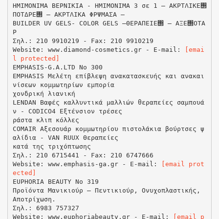
ΗΜΙΜΟΝΙΜΑ ΒΕΡΝΙΚΙΑ - HMIMONIMA 3 σε 1 – ΑΚΡΤΛΙΚΕ΢
ΠΟΤΔΡΕ΢ – ΑΚΡΤΛΙΚΑ ΦΡΨΜΑΣΑ –
BUILDER UV GELS- COLOR GELS –ΘΕΡΑΠΕΙΕ΢ – ΑΞΕ΢ΟΤΑ
Ρ
Σηλ.: 210 9910219 - Fax: 210 9910219
Website: www.diamond-cosmetics.gr - E-mail:
[emai
l protected]
EMPHASIS-G.A.LTD No 300
EMPHASIS Μελέτη επίβλεψη ανακατασκευής και ανακαι
νίσεων κομμωτηρίων εμπορία
χονδρική λιανική
LENDAN Βαφές καλλυντικά μαλλιών θεραπείες σαμπουά
ν - CODICO4 Εξτένσιον τρέσες
ράστα κλιπ κόλλες
COMAIR Αξεσουάρ κομμωτηρίου πιστολάκια βούρτσες ψ
αλίδια - VAN RUUX Θεραπείες
κατά της τριχόπτωσης
Σηλ.: 210 6715441 - Fax: 210 6747666
Website: www.emphasis-ga.gr - E-mail:
[email prot
ected]
EUPHORIA BEAUTY No 319
Προϊόντα Μανικιούρ – Πεντικιούρ, Ονυχοπλαστικής,
Αποτρίχωση.
Σηλ.: 6983 757327
Website: www.euphoriabeauty.gr - E-mail:
[email p