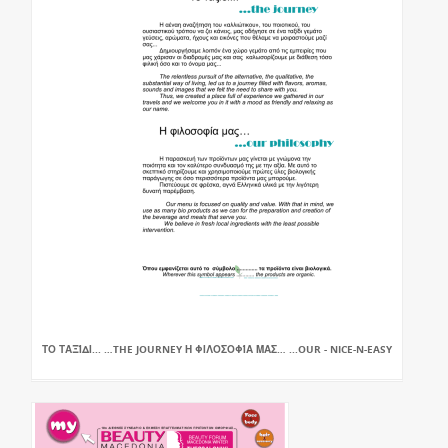
ΤΟ ΤΑΞΊΔΙ... …THE JOURNEY Η ΦΙΛΟΣΟΦΊΑ ΜΑΣ… ...OUR - NICE-N-EASY