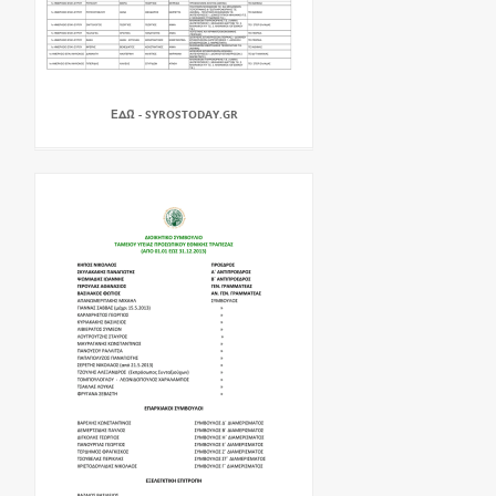
ΕΔΏ - SYROSTODAY.GR