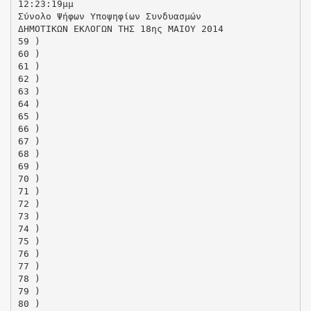
12:23:19μμ
Σύνολο Ψήφων Υποψηφίων Συνδυασμών
ΔΗΜΟΤΙΚΩΝ ΕΚΛΟΓΩΝ ΤΗΣ 18ης ΜΑΙΟΥ 2014
59 )
60 )
61 )
62 )
63 )
64 )
65 )
66 )
67 )
68 )
69 )
70 )
71 )
72 )
73 )
74 )
75 )
76 )
77 )
78 )
79 )
80 )