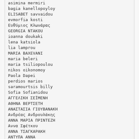
asimina mermiri
bagia kanellopoyloy
ELISABET savvaidou
evmorfia kosti
Eυθύμιος Κλωνάρας
GEORGIA NTAKOU
ioanna doukaki
lena katsiola
lia lamprou
MARIA BAXEVANI
maria beleri
maria tsiliopoulou
nikos oikonomoy
Paola Dapei
perdios marios
saramourtsis billy
Sofia Sofianidou
ΑΓΓΕΛΙΚΗ ΣΕΪΜΕΝΗ
ΑΘΗΝΑ ΒΕΡΤΣΕΤΗ
ΑΝΑΣΤΑΣΙΑ ΓΙΟΥΒΑΝΑΚΗ
Ανδρέας Ανδρουλάκης
ΑΝΝΑ ΜΑΡΙΑ ΠΡΙΝΤΕΖΗ
Αννα Σφέτκου
ΑΝΝΑ ΤΣΑΓΚΑΡΑΚΗ
ΑΝΤΥΠΑ ΑΝΝΑ