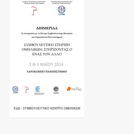
ΕΔΏ - ΣΥΜΒΟΥΛΕΥΤΙΚΌ ΚΈΝΤΡΟ ΟΜΗΛΊΚΩΝ