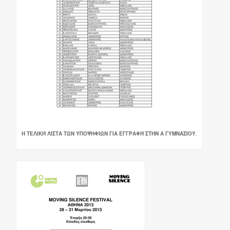
Η ΤΕΛΙΚΉ ΛΊΣΤΑ ΤΩΝ ΥΠΟΨΗΦΊΩΝ ΓΙΑ ΕΓΓΡΑΦΉ ΣΤΗΝ Α ΓΥΜΝΑΣΊΟΥ.