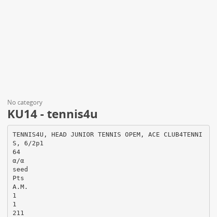
No category
KU14 - tennis4u
TENNIS4U, HEAD JUNIOR TENNIS OPEM, ACE CLUB4TENNI
S, 6/2p1
64
α/α
seed
Pts
Α.Μ.
1
1
211