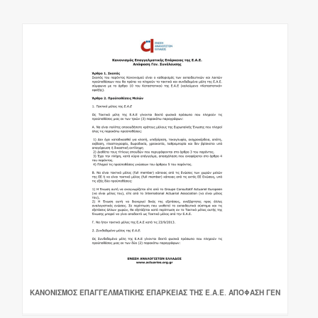
ΚΑΝΟΝΙΣΜΌΣ ΕΠΑΓΓΕΛΜΑΤΙΚΉΣ ΕΠΆΡΚΕΙΑΣ ΤΗΣ Ε.Α.Ε. ΑΠΌΦΑΣΗ ΓΕΝ