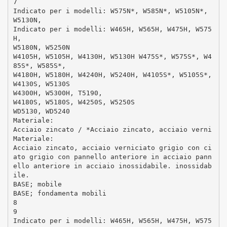
7
Indicato per i modelli: W575N*, W585N*, W5105N*,
W5130N,
Indicato per i modelli: W465H, W565H, W475H, W575
H,
W5180N, W5250N
W4105H, W5105H, W4130H, W5130H W475S*, W575S*, W4
85S*, W585S*,
W4180H, W5180H, W4240H, W5240H, W4105S*, W5105S*,
W4130S, W5130S
W4300H, W5300H, T5190,
W4180S, W5180S, W4250S, W5250S
WD5130, WD5240
Materiale:
Acciaio zincato / *Acciaio zincato, acciaio verni
Materiale:
Acciaio zincato, acciaio verniciato grigio con ci
ato grigio con pannello anteriore in acciaio pann
ello anteriore in acciaio inossidabile. inossidab
ile.
BASE; mobile
BASE; fondamenta mobili
8
9
Indicato per i modelli: W465H, W565H, W475H, W575