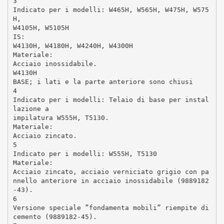
3
Indicato per i modelli: W465H, W565H, W475H, W575
H,
W4105H, W5105H
IS:
W4130H, W4180H, W4240H, W4300H
Materiale:
Acciaio inossidabile.
W4130H
BASE; i lati e la parte anteriore sono chiusi
4
Indicato per i modelli: Telaio di base per instal
lazione a
impilatura W555H, T5130.
Materiale:
Acciaio zincato.
5
Indicato per i modelli: W555H, T5130
Materiale:
Acciaio zincato, acciaio verniciato grigio con pa
nnello anteriore in acciaio inossidabile (9889182
-43).
6
Versione speciale ”fondamenta mobili” riempite di
cemento (9889182-45).