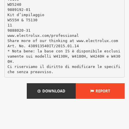
WD5240
9889192-01
Kit d’impilaggio
W555H & T5130
11
9888020-31
www.electrolux.com/professional
Share more of our thinking at www.electrolux.com
Art. No. 438913540IT/2015.01.14
* Nota bene: la base con IS è disponibile esclusi
vamente sui modelli W4130H, W4180H, W4240H e W430
0H.
Ci riserviamo il diritto di modificare le specifi
DOWNLOAD
REPORT