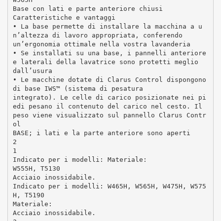
Base con lati e parte anteriore chiusi
Caratteristiche e vantaggi
• La base permette di installare la macchina a u
n’altezza di lavoro appropriata, conferendo
un’ergonomia ottimale nella vostra lavanderia
• Se installati su una base, i pannelli anteriore
e laterali della lavatrice sono protetti meglio
dall’usura
• Le macchine dotate di Clarus Control dispongono
di base IWS™ (sistema di pesatura
integrato). Le celle di carico posizionate nei pi
edi pesano il contenuto del carico nel cesto. Il
peso viene visualizzato sul pannello Clarus Contr
ol
BASE; i lati e la parte anteriore sono aperti
2
1
Indicato per i modelli: Materiale:
W555H, T5130
Acciaio inossidabile.
Indicato per i modelli: W465H, W565H, W475H, W575
H, T5190
Materiale:
Acciaio inossidabile.