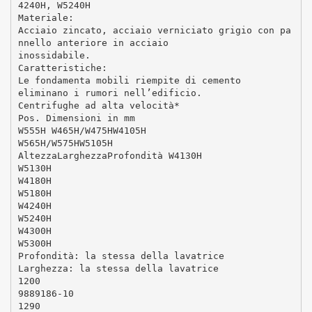
4240H, W5240H
Materiale:
Acciaio zincato, acciaio verniciato grigio con pa
nnello anteriore in acciaio
inossidabile.
Caratteristiche:
Le fondamenta mobili riempite di cemento
eliminano i rumori nell’edificio.
Centrifughe ad alta velocità*
Pos. Dimensioni in mm
W555H W465H/W475HW4105H
W565H/W575HW5105H
AltezzaLarghezzaProfondità W4130H
W5130H
W4180H
W5180H
W4240H
W5240H
W4300H
W5300H
Profondità: la stessa della lavatrice
Larghezza: la stessa della lavatrice
1200
9889186-10
1290