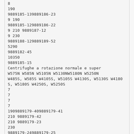
8
190
9889185-139889186-23
9 190
9889185-129889186-22
9 210 9889187-12
9 230
9889188-129889189-52
5290
9889182-45
10350
9889185-15
Centrifughe a rotazione normale e super
W575N W585N W5105N W5130NW5180N W5250N
W485S, W585S W4105S, W5105S W4130S, W5130S W4180
S, W5180S W4250S, W5250S
7
7
7
7
1909889179-409889179-41
210 9889179-42
210 9889179-23
230
9889179-249889179-25