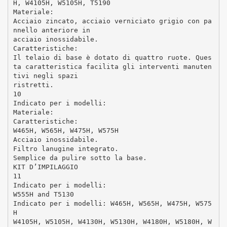
H, W4105H, W5105H, T5190
Materiale:
Acciaio zincato, acciaio verniciato grigio con pa
nnello anteriore in
acciaio inossidabile.
Caratteristiche:
Il telaio di base è dotato di quattro ruote. Ques
ta caratteristica facilita gli interventi manuten
tivi negli spazi
ristretti.
10
Indicato per i modelli:
Materiale:
Caratteristiche:
W465H, W565H, W475H, W575H
Acciaio inossidabile.
Filtro lanugine integrato.
Semplice da pulire sotto la base.
KIT D’IMPILAGGIO
11
Indicato per i modelli:
W555H and T5130
Indicato per i modelli: W465H, W565H, W475H, W575
H
W4105H, W5105H, W4130H, W5130H, W4180H, W5180H, W