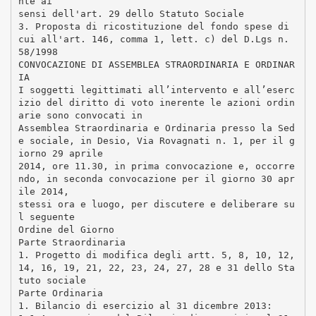
nte ai
sensi dell'art. 29 dello Statuto Sociale
3. Proposta di ricostituzione del fondo spese di
cui all'art. 146, comma 1, lett. c) del D.Lgs n.
58/1998
CONVOCAZIONE DI ASSEMBLEA STRAORDINARIA E ORDINAR
IA
I soggetti legittimati all’intervento e all’eserc
izio del diritto di voto inerente le azioni ordin
arie sono convocati in
Assemblea Straordinaria e Ordinaria presso la Sed
e sociale, in Desio, Via Rovagnati n. 1, per il g
iorno 29 aprile
2014, ore 11.30, in prima convocazione e, occorre
ndo, in seconda convocazione per il giorno 30 apr
ile 2014,
stessi ora e luogo, per discutere e deliberare su
l seguente
Ordine del Giorno
Parte Straordinaria
1. Progetto di modifica degli artt. 5, 8, 10, 12,
14, 16, 19, 21, 22, 23, 24, 27, 28 e 31 dello Sta
tuto sociale
Parte Ordinaria
1. Bilancio di esercizio al 31 dicembre 2013: