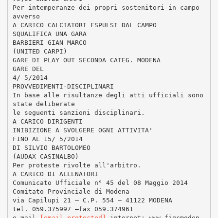
Per intemperanze dei propri sostenitori in campo
avverso
A CARICO CALCIATORI ESPULSI DAL CAMPO
SQUALIFICA UNA GARA
BARBIERI GIAN MARCO
(UNITED CARPI)
GARE DI PLAY OUT SECONDA CATEG. MODENA
GARE DEL
4/ 5/2014
PROVVEDIMENTI-DISCIPLINARI
In base alle risultanze degli atti ufficiali sono
state deliberate
le seguenti sanzioni disciplinari.
A CARICO DIRIGENTI
INIBIZIONE A SVOLGERE OGNI ATTIVITA'
FINO AL 15/ 5/2014
DI SILVIO BARTOLOMEO
(AUDAX CASINALBO)
Per proteste rivolte all'arbitro.
A CARICO DI ALLENATORI
Comunicato Ufficiale n° 45 del 08 Maggio 2014
Comitato Provinciale di Modena
via Capilupi 21 – C.P. 554 – 41122 MODENA
tel. 059.375997 –fax 059.374961
e-mail
[email protected]
internet: www.figcmoden