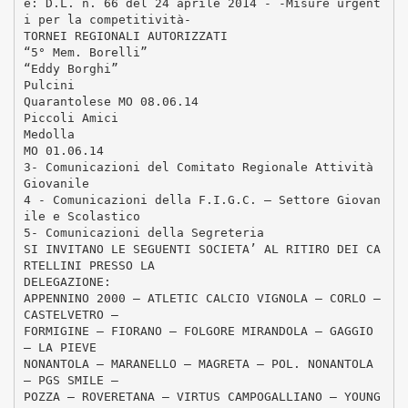
e: D.L. n. 66 del 24 aprile 2014 - -Misure urgent
i per la competitività-
TORNEI REGIONALI AUTORIZZATI
“5° Mem. Borelli”
“Eddy Borghi”
Pulcini
Quarantolese MO 08.06.14
Piccoli Amici
Medolla
MO 01.06.14
3- Comunicazioni del Comitato Regionale Attività
Giovanile
4 - Comunicazioni della F.I.G.C. – Settore Giovan
ile e Scolastico
5- Comunicazioni della Segreteria
SI INVITANO LE SEGUENTI SOCIETA’ AL RITIRO DEI CA
RTELLINI PRESSO LA
DELEGAZIONE:
APPENNINO 2000 – ATLETIC CALCIO VIGNOLA – CORLO –
CASTELVETRO –
FORMIGINE – FIORANO – FOLGORE MIRANDOLA – GAGGIO
– LA PIEVE
NONANTOLA – MARANELLO – MAGRETA – POL. NONANTOLA
– PGS SMILE –
POZZA – ROVERETANA – VIRTUS CAMPOGALLIANO – YOUNG