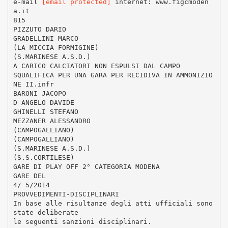
e-mail
[email protected]
internet: www.figcmoden
a.it
815
PIZZUTO DARIO
GRADELLINI MARCO
(LA MICCIA FORMIGINE)
(S.MARINESE A.S.D.)
A CARICO CALCIATORI NON ESPULSI DAL CAMPO
SQUALIFICA PER UNA GARA PER RECIDIVA IN AMMONIZIO
NE II.infr
BARONI JACOPO
D ANGELO DAVIDE
GHINELLI STEFANO
MEZZANER ALESSANDRO
(CAMPOGALLIANO)
(CAMPOGALLIANO)
(S.MARINESE A.S.D.)
(S.S.CORTILESE)
GARE DI PLAY OFF 2° CATEGORIA MODENA
GARE DEL
4/ 5/2014
PROVVEDIMENTI-DISCIPLINARI
In base alle risultanze degli atti ufficiali sono
state deliberate
le seguenti sanzioni disciplinari.