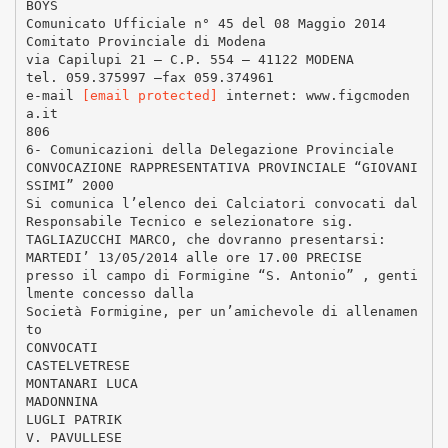
BOYS
Comunicato Ufficiale n° 45 del 08 Maggio 2014
Comitato Provinciale di Modena
via Capilupi 21 – C.P. 554 – 41122 MODENA
tel. 059.375997 –fax 059.374961
e-mail
[email protected]
internet: www.figcmoden
a.it
806
6- Comunicazioni della Delegazione Provinciale
CONVOCAZIONE RAPPRESENTATIVA PROVINCIALE “GIOVANI
SSIMI” 2000
Si comunica l’elenco dei Calciatori convocati dal
Responsabile Tecnico e selezionatore sig.
TAGLIAZUCCHI MARCO, che dovranno presentarsi:
MARTEDI’ 13/05/2014 alle ore 17.00 PRECISE
presso il campo di Formigine “S. Antonio” , genti
lmente concesso dalla
Società Formigine, per un’amichevole di allenamen
to
CONVOCATI
CASTELVETRESE
MONTANARI LUCA
MADONNINA
LUGLI PATRIK
V. PAVULLESE