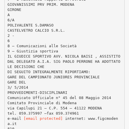
GIOVANISSIMI PRV PRIM. MODENA
GIRONE
A
6/A
POLIVALENTE S.DAMASO
CASTELVETRO CALCIO S.R.L.
2 -
6
8 – Comunicazioni alle Società
9 – Giustizia sportiva
IL GIUDICE SPORTIVO AVV. NICOLA BAISI , ASSISTITO
DAL DELEGATO A.I.A. SIG PAOLO PERRONE HA ADOTTATO
LE DECISIONI CHE
DI SEGUITO INTEGRALMENTE RIPORTIAMO:
GARE DEL CAMPIONATO JUNIORES PROVINCIALE
GARE DEL
3/ 5/2014
PROVVEDIMENTI-DISCIPLINARI
Comunicato Ufficiale n° 45 del 08 Maggio 2014
Comitato Provinciale di Modena
via Capilupi 21 – C.P. 554 – 41122 MODENA
tel. 059.375997 –fax 059.374961
e-mail
[email protected]
internet: www.figcmoden
a.it
810