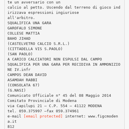
te un avversario con un
calcio al petto. Uscendo dal terreno di gioco ind
irizzava espressioni ingiuriose
all'arbitro.
SQUALIFICA UNA GARA
GAROFALO SIMONE
COLLESE MATTIA
BAHO JIHAD
(CASTELVETRO CALCIO S.R.L.)
(CITTADELLA VIS S.PAOLO)
(SAN PAOLO)
A CARICO CALCIATORI NON ESPULSI DAL CAMPO
SQUALIFICA PER UNA GARA PER RECIDIVA IN AMMONIZIO
NE IV.infr
CAMPOS DEAN DAVID
ASAMOAH RABBI
(CONSOLATA 67)
(G.NASI)
Comunicato Ufficiale n° 45 del 08 Maggio 2014
Comitato Provinciale di Modena
via Capilupi 21 – C.P. 554 – 41122 MODENA
tel. 059.375997 –fax 059.374961
e-mail
[email protected]
internet: www.figcmoden
a.it
812