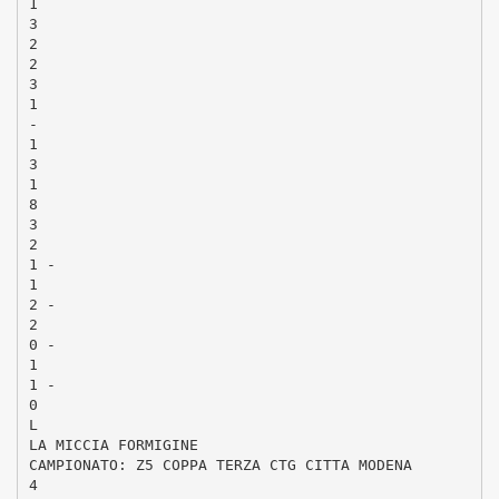
1
3
2
2
3
1
-
1
3
1
8
3
2
1 -
1
2 -
2
0 -
1
1 -
0
L
LA MICCIA FORMIGINE
CAMPIONATO: Z5 COPPA TERZA CTG CITTA MODENA
4