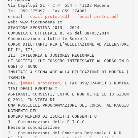
Via Capilupi 21 - C.P. 554 - 41122 Modena
Tel. 059.375997 - Fax 059.374961
e-mail:
[email protected]
-
[email protected]
web: www.figcmodena.it
STAGIONE SPORTIVA 2013 – 2014
COMUNICATO UFFICIALE n. 45 del 08/05/2014
Comunicazione a tutte le Società
CORSO DILETTANTI PER L’ABILITAZIONE AD ALLENATORE
DI I°, II°,
III° CATEGORIA E JUNIORES REGIONALE
LE SOCIETA’ CHE FOSSERO INTERESSATE AL CORSO IN O
GGETTO, SONO
INVITATE A SEGNALARE ALLA DELEGAZIONE DI MODENA (
TRAMITE
MAIL:
[email protected]
E FAX 059/374961) I NOMINA
TIVI DEGLI EVENTUALI
ASPIRANTI CORSISTI, ENTRO E NON OLTRE IL 13 GIUGN
O 2014, IN VISTA DI
UNA POSSIBILE PROGRAMMAZIONE DEL CORSO, AL RAGGIU
NGIMENTO DEL
NUMERO MINIMO DI ISCRITTI CONSENTITO.
1 - Comunicazioni della F.I.G.C.
Nessuna comunicazione
2 - Comunicazioni del Comitato Regionale L.N.D.