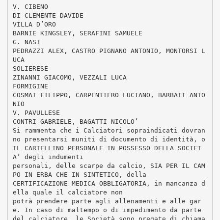
V. CIBENO
DI CLEMENTE DAVIDE
VILLA D’ORO
BARNIE KINGSLEY, SERAFINI SAMUELE
G. NASI
PEDRAZZI ALEX, CASTRO PIGNANO ANTONIO, MONTORSI L
UCA
SOLIERESE
ZINANNI GIACOMO, VEZZALI LUCA
FORMIGINE
COSMAI FILIPPO, CARPENTIERO LUCIANO, BARBATI ANTO
NIO
V. PAVULLESE
CONTRI GABRIELE, BAGATTI NICOLO’
Si rammenta che i Calciatori sopraindicati dovran
no presentarsi muniti di documento di identità, o
IL CARTELLINO PERSONALE IN POSSESSO DELLA SOCIET
A’ degli indumenti
personali, delle scarpe da calcio, SIA PER IL CAM
PO IN ERBA CHE IN SINTETICO, della
CERTIFICAZIONE MEDICA OBBLIGATORIA, in mancanza d
ella quale il calciatore non
potrà prendere parte agli allenamenti e alle gar
e. In caso di maltempo o di impedimento da parte
del calciatore, le Società sono pregate di chiama