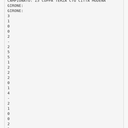
CAMPIONATO: Z5 COPPA TERZA CTG CITTA MODENA
GIRONE:
GIRONE:
3
1
0
0
2
-
2
5
5
1
2
2
2
0
1
4
-
2
1
0
0
2