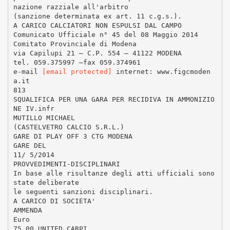
nazione razziale all'arbitro
(sanzione determinata ex art. 11 c.g.s.).
A CARICO CALCIATORI NON ESPULSI DAL CAMPO
Comunicato Ufficiale n° 45 del 08 Maggio 2014
Comitato Provinciale di Modena
via Capilupi 21 – C.P. 554 – 41122 MODENA
tel. 059.375997 –fax 059.374961
e-mail
[email protected]
internet: www.figcmoden
a.it
813
SQUALIFICA PER UNA GARA PER RECIDIVA IN AMMONIZIO
NE IV.infr
MUTILLO MICHAEL
(CASTELVETRO CALCIO S.R.L.)
GARE DI PLAY OFF 3 CTG MODENA
GARE DEL
11/ 5/2014
PROVVEDIMENTI-DISCIPLINARI
In base alle risultanze degli atti ufficiali sono
state deliberate
le seguenti sanzioni disciplinari.
A CARICO DI SOCIETA'
AMMENDA
Euro
75,00 UNITED CARPI