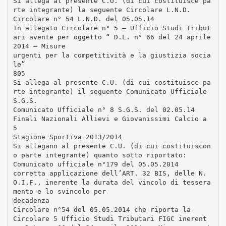
Si allega al presente C.U. (di cui costituisce pa
rte integrante) la seguente Circolare L.N.D.
Circolare n° 54 L.N.D. del 05.05.14
In allegato Circolare n° 5 – Ufficio Studi Tribut
ari avente per oggetto “ D.L. n° 66 del 24 aprile
2014 – Misure
urgenti per la competitività e la giustizia socia
le”
805
Si allega al presente C.U. (di cui costituisce pa
rte integrante) il seguente Comunicato Ufficiale
S.G.S.
Comunicato Ufficiale n° 8 S.G.S. del 02.05.14
Finali Nazionali Allievi e Giovanissimi Calcio a
5
Stagione Sportiva 2013/2014
Si allegano al presente C.U. (di cui costituiscon
o parte integrante) quanto sotto riportato:
Comunicato ufficiale n°179 del 05.05.2014
corretta applicazione dell’ART. 32 BIS, delle N.
O.I.F., inerente la durata del vincolo di tessera
mento e lo svincolo per
decadenza
Circolare n°54 del 05.05.2014 che riporta la
Circolare 5 Ufficio Studi Tributari FIGC inerent