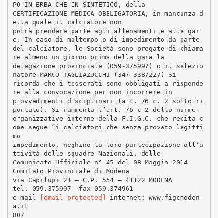
PO IN ERBA CHE IN SINTETICO, della
CERTIFICAZIONE MEDICA OBBLIGATORIA, in mancanza d
ella quale il calciatore non
potrà prendere parte agli allenamenti e alle gar
e. In caso di maltempo o di impedimento da parte
del calciatore, le Società sono pregate di chiama
re almeno un giorno prima della gara la
delegazione provinciale (059-375997) o il selezio
natore MARCO TAGLIAZUCCHI (347-3387227) Si
ricorda che i tesserati sono obbligati a risponde
re alla convocazione per non incorrere in
provvedimenti disciplinari (art. 76 c. 2 sotto ri
portato). Si rammenta l’art. 76 c 2 dello norme
organizzative interne della F.I.G.C. che recita c
ome segue “i calciatori che senza provato legitti
mo
impedimento, neghino la loro partecipazione all’a
ttività delle squadre Nazionali, delle
Comunicato Ufficiale n° 45 del 08 Maggio 2014
Comitato Provinciale di Modena
via Capilupi 21 – C.P. 554 – 41122 MODENA
tel. 059.375997 –fax 059.374961
e-mail
[email protected]
internet: www.figcmoden
a.it
807