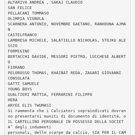
ALTARIVA ANDREA , SAKAJ CLAUDIO
SAN FELICE
PELLACANI TOMMASO
OLIMPIA VIGNOLA
SCARNERA ANTONIO, NOVEMBRE GAETANO, RANHOUNA AJMA
N
CASTELFRANCO
LAMBRESA MICHELE, SALATIELLO NICHOLAS, STOJKU ALE
SSIO
FORMIGINE
BERTACCHI DAVIDE, MESSORI PIETRO, LUCCHESE ALBERT
O
FIORANO
PELOROSSO THOMAS, KHAIBAT REDA, ZAGARI GIOVANNI
CONSOLATA
GATTI SAMUELE
YOUNG BOYS
GUALTIERI MATTIA, FERRARINI FILIPPO
HERA
ARYEE ELIS TWUMASI
Si rammenta che i Calciatori sopraindicati dovran
no presentarsi muniti di documento di identità, o
IL CARTELLINO PERSONALE IN POSSESSO DELLA SOCIET
A’ degli indumenti
personali, delle scarpe da calcio, SIA PER IL CAM