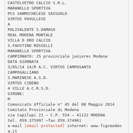
CASTELVETRO CALCIO S.R.L.
MARANELLO SPORTIVA
PCS SANMICHELESE SASSUOLO
VIRTUS PAVULLESE
A
POLIVALENTE S.DAMASO
REAL MODENA MONTALE
VILLA D ORO CALCIO
S.FAUSTINO ROSSELLI
MARANELLO SPORTIVA
CAMPIONATO: J5 provinciale juniores Modena
DATA GIORNATA
3/05/14 14/R A.C. VIRTUS CAMPOSANTO
CAMPOGALLIANO
S.MARINESE A.S.D.
VIRTUS CIBENO
4 VILLE A.C.R.S.D.
GIRONE:
M
Comunicato Ufficiale n° 45 del 08 Maggio 2014
Comitato Provinciale di Modena
via Capilupi 21 – C.P. 554 – 41122 MODENA
tel. 059.375997 –fax 059.374961
e-mail
[email protected]
internet: www.figcmoden
a.it