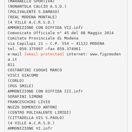
(MARANELLO SPORTIVA)
(NONANTOLA CALCIO A.S.D.)
(POLIVALENTE S.DAMASO)
(REAL MODENA MONTALE)
(4 VILLE A.C.R.S.D.)
AMMONIZIONE CON DIFFIDA VII.infr
Comunicato Ufficiale n° 45 del 08 Maggio 2014
Comitato Provinciale di Modena
via Capilupi 21 – C.P. 554 – 41122 MODENA
tel. 059.375997 –fax 059.374961
e-mail
[email protected]
internet: www.figcmoden
a.it
811
COSTANTINI CUOGHI MARCO
VISCI GIACOMO
(CORLO)
(PGS SMILE)
AMMONIZIONE CON DIFFIDA III.infr
SERAFINI SIMONE
FRANCESCHINI LIVIO
NUZZO DOMENICO ANTONI
(CENTRO POLIVALENTE LIMIDI)
(CITTADELLA VIS S.PAOLO)
(4 VILLE A.C.R.S.D.)
AMMONIZIONE VI.infr