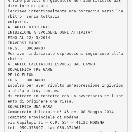
A fine partita un giocatore non identificato dal
direttore di gara
lanciava intenzionalmente una borraccia verso l'a
rbitro, senza tuttavia
colpirlo.
A CARICO DIRIGENTI
INIBIZIONE A SVOLGERE OGNI ATTIVITA'
FINO AL 22/ 5/2014
TRAVERSI MARCO
(P.G.F. BRODANO)
Per aver indirizzato espressioni ingiuriose all'a
rbitro.
A CARICO CALCIATORI ESPULSI DAL CAMPO
SQUALIFICA TRE GARE
PELLO ELION
(P.G.F. BRODANO)
Espulso per aver rivolto un'espressione ingiurios
a all'arbitro, tentava
di entrare in contatto con un avversario nell'int
ento di originare una rissa.
SQUALIFICA UNA GARA
Comunicato Ufficiale n° 45 del 08 Maggio 2014
Comitato Provinciale di Modena
via Capilupi 21 – C.P. 554 – 41122 MODENA
tel. 059.375997 –fax 059.374961