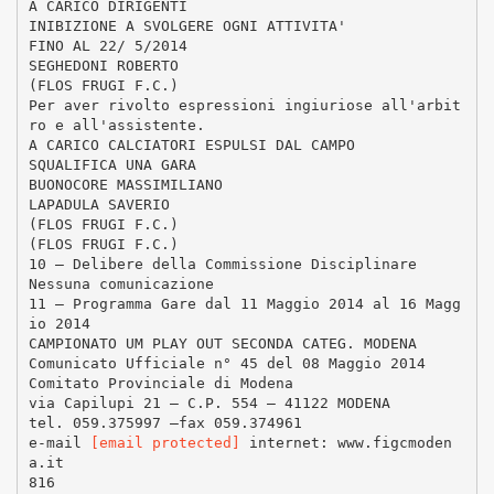
A CARICO DIRIGENTI
INIBIZIONE A SVOLGERE OGNI ATTIVITA'
FINO AL 22/ 5/2014
SEGHEDONI ROBERTO
(FLOS FRUGI F.C.)
Per aver rivolto espressioni ingiuriose all'arbit
ro e all'assistente.
A CARICO CALCIATORI ESPULSI DAL CAMPO
SQUALIFICA UNA GARA
BUONOCORE MASSIMILIANO
LAPADULA SAVERIO
(FLOS FRUGI F.C.)
(FLOS FRUGI F.C.)
10 – Delibere della Commissione Disciplinare
Nessuna comunicazione
11 – Programma Gare dal 11 Maggio 2014 al 16 Magg
io 2014
CAMPIONATO UM PLAY OUT SECONDA CATEG. MODENA
Comunicato Ufficiale n° 45 del 08 Maggio 2014
Comitato Provinciale di Modena
via Capilupi 21 – C.P. 554 – 41122 MODENA
tel. 059.375997 –fax 059.374961
e-mail
[email protected]
internet: www.figcmoden
a.it
816