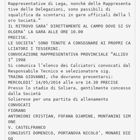
Rappresentative di Lega, nonché delle Rappresenta
tive delle Delegazioni, sono passibili di
squalifica da scontarsi in gare ufficiali della l
oro Società.”
IL RITROVO SARA’ DIRETTAMENTE AL CAMPO DOVE SI SV
OLGERA’ LA GARA ALLE ORE 10.00
PRECISE.
LE SOCIETA’ SONO TENUTE A CONSEGNARE AI PROPRI CA
LCIATORI I TESSERINI.
CONVOCAZIONE RAPPRESENTATIVA PROVINCIALE “ALLIEV
I” 1998
Si comunica l’elenco dei Calciatori convocati dal
Responsabile Tecnico e selezionatore sig.
TRAINA GIOVANNI, che dovranno presentarsi:
MERCOLEDI’ 14/05/2014 alle ore 14.30 PRECISE
Presso lo stadio di Soliera, gentilmente concesso
dalla Società
Solierese per una partita di allenamento
CONVOCATI
FIORANO
ANTONIONI CRISTIAN, FOFANA DJAMINE, MONTANINI SIM
ONE
V. CASTELFRANCO
CONGIUSTI DOMENICO, PORTANOVA NICOLO’, MONARI DIE
GO