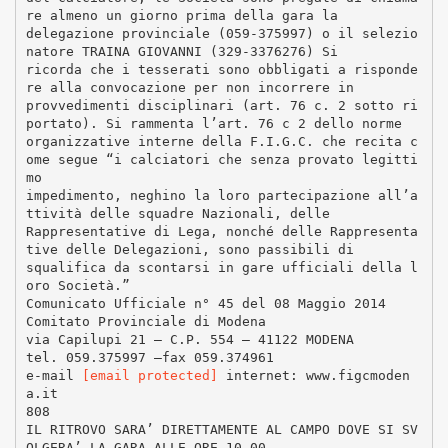
re almeno un giorno prima della gara la
delegazione provinciale (059-375997) o il selezio
natore TRAINA GIOVANNI (329-3376276) Si
ricorda che i tesserati sono obbligati a risponde
re alla convocazione per non incorrere in
provvedimenti disciplinari (art. 76 c. 2 sotto ri
portato). Si rammenta l’art. 76 c 2 dello norme
organizzative interne della F.I.G.C. che recita c
ome segue “i calciatori che senza provato legitti
mo
impedimento, neghino la loro partecipazione all’a
ttività delle squadre Nazionali, delle
Rappresentative di Lega, nonché delle Rappresenta
tive delle Delegazioni, sono passibili di
squalifica da scontarsi in gare ufficiali della l
oro Società.”
Comunicato Ufficiale n° 45 del 08 Maggio 2014
Comitato Provinciale di Modena
via Capilupi 21 – C.P. 554 – 41122 MODENA
tel. 059.375997 –fax 059.374961
e-mail
[email protected]
internet: www.figcmoden
a.it
808
IL RITROVO SARA’ DIRETTAMENTE AL CAMPO DOVE SI SV
OLGERA’ LA GARA ALLE ORE 10.00