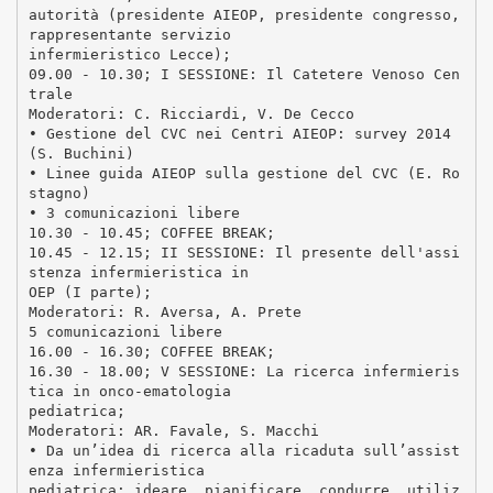
autorità (presidente AIEOP, presidente congresso,
rappresentante servizio
infermieristico Lecce);
09.00 - 10.30; I SESSIONE: Il Catetere Venoso Cen
trale
Moderatori: C. Ricciardi, V. De Cecco
• Gestione del CVC nei Centri AIEOP: survey 2014
(S. Buchini)
• Linee guida AIEOP sulla gestione del CVC (E. Ro
stagno)
• 3 comunicazioni libere
10.30 - 10.45; COFFEE BREAK;
10.45 - 12.15; II SESSIONE: Il presente dell'assi
stenza infermieristica in
OEP (I parte);
Moderatori: R. Aversa, A. Prete
5 comunicazioni libere
16.00 - 16.30; COFFEE BREAK;
16.30 - 18.00; V SESSIONE: La ricerca infermieris
tica in onco-ematologia
pediatrica;
Moderatori: AR. Favale, S. Macchi
• Da un’idea di ricerca alla ricaduta sull’assist
enza infermieristica
pediatrica: ideare, pianificare, condurre, utiliz