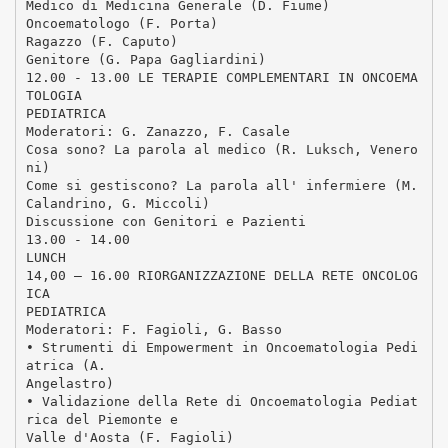
Medico di Medicina Generale (D. Fiume)
Oncoematologo (F. Porta)
Ragazzo (F. Caputo)
Genitore (G. Papa Gagliardini)
12.00 - 13.00 LE TERAPIE COMPLEMENTARI IN ONCOEMA
TOLOGIA
PEDIATRICA
Moderatori: G. Zanazzo, F. Casale
Cosa sono? La parola al medico (R. Luksch, Venero
ni)
Come si gestiscono? La parola all' infermiere (M.
Calandrino, G. Miccoli)
Discussione con Genitori e Pazienti
13.00 - 14.00
LUNCH
14,00 – 16.00 RIORGANIZZAZIONE DELLA RETE ONCOLOG
ICA
PEDIATRICA
Moderatori: F. Fagioli, G. Basso
• Strumenti di Empowerment in Oncoematologia Pedi
atrica (A.
Angelastro)
• Validazione della Rete di Oncoematologia Pediat
rica del Piemonte e
Valle d'Aosta (F. Fagioli)