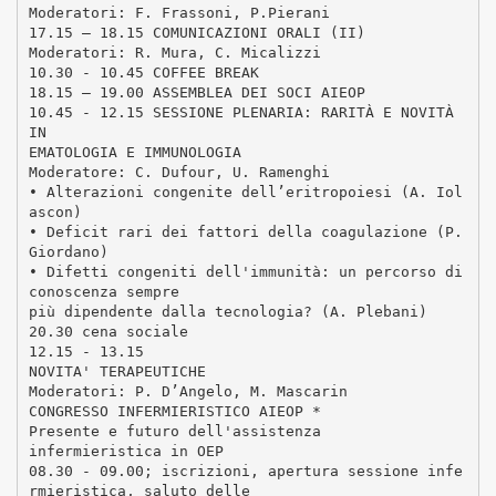
Moderatori: F. Frassoni, P.Pierani
17.15 – 18.15 COMUNICAZIONI ORALI (II)
Moderatori: R. Mura, C. Micalizzi
10.30 - 10.45 COFFEE BREAK
18.15 – 19.00 ASSEMBLEA DEI SOCI AIEOP
10.45 - 12.15 SESSIONE PLENARIA: RARITÀ E NOVITÀ
IN
EMATOLOGIA E IMMUNOLOGIA
Moderatore: C. Dufour, U. Ramenghi
• Alterazioni congenite dell’eritropoiesi (A. Iol
ascon)
• Deficit rari dei fattori della coagulazione (P.
Giordano)
• Difetti congeniti dell'immunità: un percorso di
conoscenza sempre
più dipendente dalla tecnologia? (A. Plebani)
20.30 cena sociale
12.15 - 13.15
NOVITA' TERAPEUTICHE
Moderatori: P. D’Angelo, M. Mascarin
CONGRESSO INFERMIERISTICO AIEOP *
Presente e futuro dell'assistenza
infermieristica in OEP
08.30 - 09.00; iscrizioni, apertura sessione infe
rmieristica, saluto delle