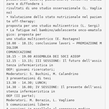
zare e diffondere i
risultati di uno studio osservazionale (L. Vaglia
no)
• Valutazione dello stato nutrizionale nel pazien
te off-therapy:
proposta per uno studio multicentrico (L. Sergi)
• La fatigue nel bambino/adolescente onco-ematolo
gico: proposta per
uno studio multicentrico (E. Rostagno)
18.00 - 18.15; conclusione lavori – PREMIAZIONE M
IGLIOR
COMUNICAZIONE
18.15 - 19.00 ASSEMBLEA DEI SOCI AIEOP
12.15 - 13.15; III SESSIONE: Il futuro dell'assis
tenza infermieristica in
OEP: giovani ricercatori;
Moderatori: S. Buchini, M. Calandrino
3 presentazioni di tesi
13.30 - 14.30; LUNCH;
14.30 - 16.00; IV SESSIONE: Il presente dell'assi
stenza infermieristica in
OEP (II parte);
Moderatori. M. Borazio, L. Vagliano
5 comunicazioni libere
* sessioni in parallelo al congresso medico