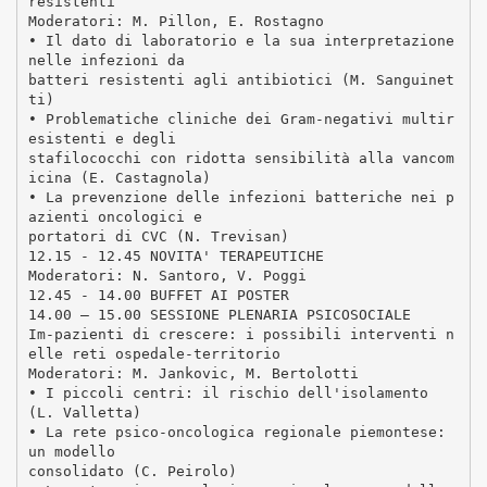
resistenti
Moderatori: M. Pillon, E. Rostagno
• Il dato di laboratorio e la sua interpretazione
nelle infezioni da
batteri resistenti agli antibiotici (M. Sanguinet
ti)
• Problematiche cliniche dei Gram-negativi multir
esistenti e degli
stafilococchi con ridotta sensibilità alla vancom
icina (E. Castagnola)
• La prevenzione delle infezioni batteriche nei p
azienti oncologici e
portatori di CVC (N. Trevisan)
12.15 - 12.45 NOVITA' TERAPEUTICHE
Moderatori: N. Santoro, V. Poggi
12.45 - 14.00 BUFFET AI POSTER
14.00 – 15.00 SESSIONE PLENARIA PSICOSOCIALE
Im-pazienti di crescere: i possibili interventi n
elle reti ospedale-territorio
Moderatori: M. Jankovic, M. Bertolotti
• I piccoli centri: il rischio dell'isolamento
(L. Valletta)
• La rete psico-oncologica regionale piemontese:
un modello
consolidato (C. Peirolo)