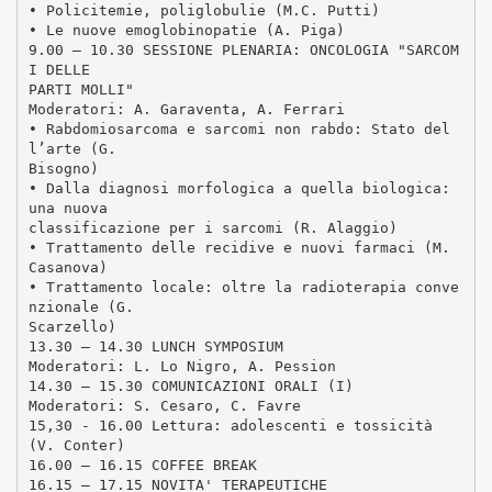
• Policitemie, poliglobulie (M.C. Putti)
• Le nuove emoglobinopatie (A. Piga)
9.00 – 10.30 SESSIONE PLENARIA: ONCOLOGIA "SARCOM
I DELLE
PARTI MOLLI"
Moderatori: A. Garaventa, A. Ferrari
• Rabdomiosarcoma e sarcomi non rabdo: Stato del
l’arte (G.
Bisogno)
• Dalla diagnosi morfologica a quella biologica:
una nuova
classificazione per i sarcomi (R. Alaggio)
• Trattamento delle recidive e nuovi farmaci (M.
Casanova)
• Trattamento locale: oltre la radioterapia conve
nzionale (G.
Scarzello)
13.30 – 14.30 LUNCH SYMPOSIUM
Moderatori: L. Lo Nigro, A. Pession
14.30 – 15.30 COMUNICAZIONI ORALI (I)
Moderatori: S. Cesaro, C. Favre
15,30 - 16.00 Lettura: adolescenti e tossicità
(V. Conter)
16.00 – 16.15 COFFEE BREAK
16.15 – 17.15 NOVITA' TERAPEUTICHE