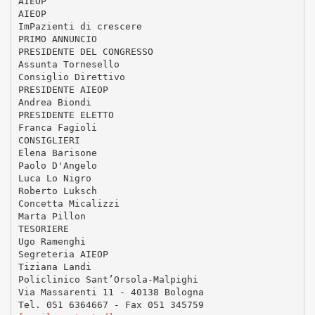
AIEOP
AIEOP
ImPazienti di crescere
PRIMO ANNUNCIO
PRESIDENTE DEL CONGRESSO
Assunta Tornesello
Consiglio Direttivo
PRESIDENTE AIEOP
Andrea Biondi
PRESIDENTE ELETTO
Franca Fagioli
CONSIGLIERI
Elena Barisone
Paolo D'Angelo
Luca Lo Nigro
Roberto Luksch
Concetta Micalizzi
Marta Pillon
TESORIERE
Ugo Ramenghi
Segreteria AIEOP
Tiziana Landi
Policlinico Sant’Orsola-Malpighi
Via Massarenti 11 - 40138 Bologna