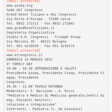
[email protected]
www.aieop.org
Sede del Congresso
Grand Hotel Tiziano e dei Congressi
Via Porta d'Europa - 73100 Lecce
Tel. 0832 272111 - Fax 0832 272841
www.grandhoteltiziano.it
Segreteria Organizzativa
Studio E.R. Congressi - Triumph Group
Via Marconi 36 - 40122 Bologna
[email protected]
www.ercongressi.it
DOMENICA 24 MAGGIO 2015
4° FAMILY DAY
10.00 - 10.30 INTRODUZIONE E SALUTI
Presidente Aieop, Presidente Fieop, Presidente Fi
agop, Presidente
Congresso
10.30 – 12.00 TAVOLA ROTONDA
Moderatori: E. Barisone – A. Ricci
"Pediatra e Medico di Medicina generale,Centri Ai
eop, Pazienti Genitori:
relazione e integrazione"
Interventi : Pediatra (L. De Giovanni)