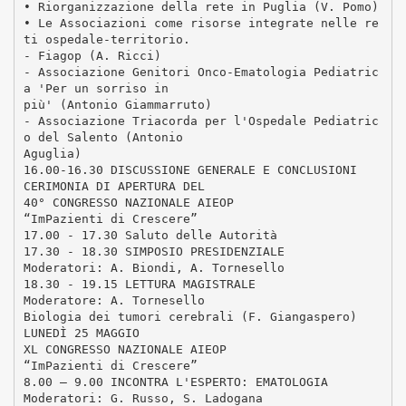
• Riorganizzazione della rete in Puglia (V. Pomo)
• Le Associazioni come risorse integrate nelle re
ti ospedale-territorio.
- Fiagop (A. Ricci)
- Associazione Genitori Onco-Ematologia Pediatric
a 'Per un sorriso in
più' (Antonio Giammarruto)
- Associazione Triacorda per l'Ospedale Pediatric
o del Salento (Antonio
Aguglia)
16.00-16.30 DISCUSSIONE GENERALE E CONCLUSIONI
CERIMONIA DI APERTURA DEL
40° CONGRESSO NAZIONALE AIEOP
“ImPazienti di Crescere”
17.00 - 17.30 Saluto delle Autorità
17.30 - 18.30 SIMPOSIO PRESIDENZIALE
Moderatori: A. Biondi, A. Tornesello
18.30 - 19.15 LETTURA MAGISTRALE
Moderatore: A. Tornesello
Biologia dei tumori cerebrali (F. Giangaspero)
LUNEDÌ 25 MAGGIO
XL CONGRESSO NAZIONALE AIEOP
“ImPazienti di Crescere”
8.00 – 9.00 INCONTRA L'ESPERTO: EMATOLOGIA
Moderatori: G. Russo, S. Ladogana