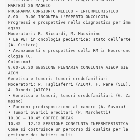
MARTEDÌ 26 MAGGIO
PROGRAMMA CONGIUNTO MEDICO - INFERMIERISTICO
8.00 – 9.00 INCONTRA L'ESPERTO ONCOLOGIA
Progressi e prospettive nella diagnostica per imm
agini
Moderatori: R. Riccardi, M. Massimino
• La PET in oncologia pediatrica: stato dell’arte
(A. Cistaro)
• Avanzamenti e prospettive della RM in Neuro-onc
ologia (C.
Colosimo)
9.00-10.30 SESSIONE PLENARIA CONGIUNTA AIEOP SIE
AIOM
Genetica e tumori: tumori eredofamiliari
Moderatori: P. Tagliaferri (AIOM), F. Pane (SIE),
A. Biondi (AIEOP)
• Genetica e tumori, tumori eredofamiliari (G. Za
mpino)
• Fanconi predisposizione al cancro (A. Savoia)
• Tumori ovarici ereditari (P. Marchetti)
10.30 – 10.45 COFFEE BREAK
10.45 - 12.15 SESSIONE CONGIUNTA INFERMIERISTICA
Come si costruisce un percorso di qualità per la
gestione dei batteri multi