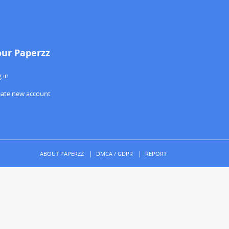
our Paperzz
 in
eate new account
ABOUT PAPERZZ
DMCA / GDPR
REPORT