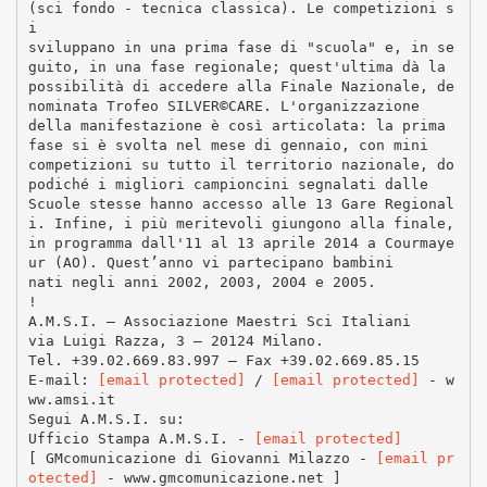
(sci fondo - tecnica classica). Le competizioni s
i
sviluppano in una prima fase di "scuola" e, in se
guito, in una fase regionale; quest'ultima dà la
possibilità di accedere alla Finale Nazionale, de
nominata Trofeo SILVER©CARE. L'organizzazione
della manifestazione è così articolata: la prima
fase si è svolta nel mese di gennaio, con mini
competizioni su tutto il territorio nazionale, do
podiché i migliori campioncini segnalati dalle
Scuole stesse hanno accesso alle 13 Gare Regional
i. Infine, i più meritevoli giungono alla finale,
in programma dall'11 al 13 aprile 2014 a Courmaye
ur (AO). Quest’anno vi partecipano bambini
nati negli anni 2002, 2003, 2004 e 2005.
!
A.M.S.I. – Associazione Maestri Sci Italiani
via Luigi Razza, 3 – 20124 Milano.
Tel. +39.02.669.83.997 – Fax +39.02.669.85.15
E-mail:
[email protected]
/
[email protected]
- w
ww.amsi.it
Segui A.M.S.I. su:
Ufficio Stampa A.M.S.I. -
[email protected]
[ GMcomunicazione di Giovanni Milazzo -
[email pr
otected]