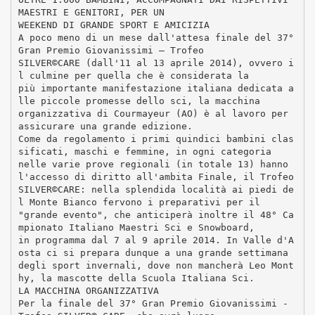
MAESTRI E GENITORI, PER UN
WEEKEND DI GRANDE SPORT E AMICIZIA
A poco meno di un mese dall'attesa finale del 37°
Gran Premio Giovanissimi – Trofeo
SILVER©CARE (dall'11 al 13 aprile 2014), ovvero i
l culmine per quella che è considerata la
più importante manifestazione italiana dedicata a
lle piccole promesse dello sci, la macchina
organizzativa di Courmayeur (AO) è al lavoro per
assicurare una grande edizione.
Come da regolamento i primi quindici bambini clas
sificati, maschi e femmine, in ogni categoria
nelle varie prove regionali (in totale 13) hanno
l'accesso di diritto all'ambita Finale, il Trofeo
SILVER©CARE: nella splendida località ai piedi de
l Monte Bianco fervono i preparativi per il
"grande evento", che anticiperà inoltre il 48° Ca
mpionato Italiano Maestri Sci e Snowboard,
in programma dal 7 al 9 aprile 2014. In Valle d'A
osta ci si prepara dunque a una grande settimana
degli sport invernali, dove non mancherà Leo Mont
hy, la mascotte della Scuola Italiana Sci.
LA MACCHINA ORGANIZZATIVA
Per la finale del 37° Gran Premio Giovanissimi -