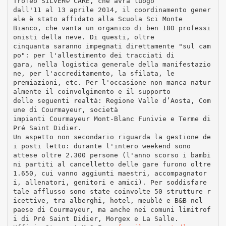
Trofeo SILVER© CARE, che avrà luogo
dall'11 al 13 aprile 2014, il coordinamento gener
ale è stato affidato alla Scuola Sci Monte
Bianco, che vanta un organico di ben 180 professi
onisti della neve. Di questi, oltre
cinquanta saranno impegnati direttamente "sul cam
po": per l'allestimento dei tracciati di
gara, nella logistica generale della manifestazio
ne, per l'accreditamento, la sfilata, le
premiazioni, etc. Per l'occasione non manca natur
almente il coinvolgimento e il supporto
delle seguenti realtà: Regione Valle d’Aosta, Com
une di Courmayeur, società
impianti Courmayeur Mont-Blanc Funivie e Terme di
Pré Saint Didier.
Un aspetto non secondario riguarda la gestione de
i posti letto: durante l'intero weekend sono
attese oltre 2.300 persone (l'anno scorso i bambi
ni partiti al cancelletto delle gare furono oltre
1.650, cui vanno aggiunti maestri, accompagnator
i, allenatori, genitori e amici). Per soddisfare
tale afflusso sono state coinvolte 50 strutture r
icettive, tra alberghi, hotel, meublé e B&B nel
paese di Courmayeur, ma anche nei comuni limitrof
i di Pré Saint Didier, Morgex e La Salle.