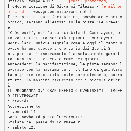
Ufficio Stampa A.M.S.I. -
[email protected]
[ GMcomunicazione di Giovanni Milazzo -
[email pr
otected]
- www.gmcomunicazione.net ]
I percorsi di gara (sci alpino, snowboard e sci n
ordico) saranno allestiti sulle piste "Le Greye"
e
"Chécrouit", nell’area sciabile di Courmayeur, e
in Val Ferret. La società impianti Courmayeur
Mont-Blanc Funivie segnala come a oggi il manto n
evoso ha uno spessore che varia dai 2.5 ai 3
mt, per cui l'innevamento è assolutamente garanti
to. Non solo. Evidenzia come nei giorni
antecedenti la manifestazione, le piste saranno l
avorate con la massima cura, al fine di garantire
la migliore regolarità delle gare stesse e, sopra
ttutto, la massima sicurezza per i piccoli atlet
i.
IL PROGRAMMA 37° GRAN PREMIO GIOVANISSIMI - TROFE
O SILVER®CARE
• giovedì 10:
Accreditamento
• venerdì 11:
Gara Snowboard pista “Chécrouit"
Sfilata nel paese di Courmeyeur
• sabato 12: