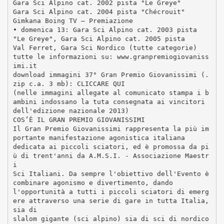
Gara Sci Alpino cat. 2002 pista "Le Greye"
Gara Sci Alpino cat. 2004 pista "Chécrouit"
Gimkana Boing TV – Premiazione
• domenica 13: Gara Sci Alpino cat. 2003 pista
"Le Greye", Gara Sci Alpino cat. 2005 pista
Val Ferret, Gara Sci Nordico (tutte categorie)
tutte le informazioni su: www.granpremiogiovaniss
imi.it
download immagini 37° Gran Premio Giovanissimi (.
zip c.a. 3 mb): CLICCARE QUI
(nelle immagini allegate al comunicato stampa i b
ambini indossano la tuta consegnata ai vincitori
dell'edizione nazionale 2013)
COS’È IL GRAN PREMIO GIOVANISSIMI
Il Gran Premio Giovanissimi rappresenta la più im
portante manifestazione agonistica italiana
dedicata ai piccoli sciatori, ed è promossa da pi
ù di trent'anni da A.M.S.I. - Associazione Maestr
i
Sci Italiani. Da sempre l'obiettivo dell'Evento è
combinare agonismo e divertimento, dando
l'opportunità a tutti i piccoli sciatori di emerg
ere attraverso una serie di gare in tutta Italia,
sia di
slalom gigante (sci alpino) sia di sci di nordico