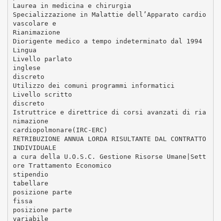
Laurea in medicina e chirurgia
Specializzazione in Malattie dell’Apparato cardio
vascolare e
Rianimazione
Diorigente medico a tempo indeterminato dal 1994
Lingua
Livello parlato
inglese
discreto
Utilizzo dei comuni programmi informatici
Livello scritto
discreto
Istruttrice e direttrice di corsi avanzati di ria
nimazione
cardiopolmonare(IRC-ERC)
RETRIBUZIONE ANNUA LORDA RISULTANTE DAL CONTRATTO
INDIVIDUALE
a cura della U.O.S.C. Gestione Risorse Umane|Sett
ore Trattamento Economico
stipendio
tabellare
posizione parte
fissa
posizione parte
variabile