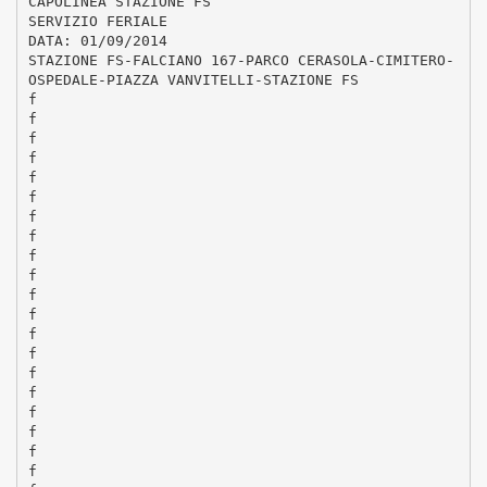
CAPOLINEA STAZIONE FS
SERVIZIO FERIALE
DATA: 01/09/2014
STAZIONE FS-FALCIANO 167-PARCO CERASOLA-CIMITERO-
OSPEDALE-PIAZZA VANVITELLI-STAZIONE FS
f
f
f
f
f
f
f
f
f
f
f
f
f
f
f
f
f
f
f
f