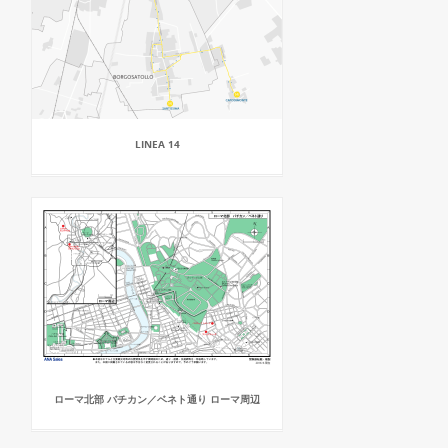
LINEA 14
ローマ北部 バチカン／ベネト通り ローマ周辺