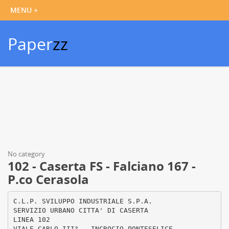
Paper
zz
No category
102 - Caserta FS - Falciano 167 -
P.co Cerasola
C.L.P. SVILUPPO INDUSTRIALE S.P.A.
SERVIZIO URBANO CITTA' DI CASERTA
LINEA 102
VIALE CARLO III° - INCROCIO PONTESELICE