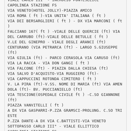
CAPOLINEA STAZIONE FS
VIA VENETO(HOTEL JOLLY)-PIAZZA AMICO
VIA ROMA ( ft )-VIA UNITA' ITALIANA ( ft )
VIA DEI BERSARGLIERI ( ft ) - DX VIA MARCONI ( ft
)
FALCIANO 167( ft ) -VIALE DELLE QUERCIE (ft) VIA
DEL CARRUBO (ft)-VIALE DELLE BETULLE ( ft )
V.LE DEL GINEPRO - VIALE DEGLI ARANCI (ft)
CENTURANO (VIA PETRARCA (ft) - LARGO S.GIUSEPPE
(ft)
VIA GIULIA (ft) - PARCO CERASOLA VIA CARUSO (ft)
VIA LA RACCA - VIA DON GANGI ( ft )
VIA FALCONE (ft) - PIAZZA DALLA CHIESA (ft)
VIA SALVO D'ACQUISTO-VIA RUGGIERO (ft)-
VIA CAPPUCCINI ROTONDA CIMITERO ( ft )
V. LA PIRA (ft)-V.SS. NOME DI MARIA (ft) VIA AMEN
DOLA (ft)- BV. PUCCIANIELLO (ft)
VIA TESCIONE(OSPEDALE CIVILE ft ) -C.SO GIANNONE
(ft)
PIAZZA VANVITELLI ( ft )
A DX VIA GASPARRI-P.ZZA GRAMSCI-PROLUNG. C.SO TRI
ESTE
P.ZZA DANTE-A DX VIA C.BATTISTI-VIA VENETO
SOTTOPASSO CARLO III° - VIALE ELLITTICO