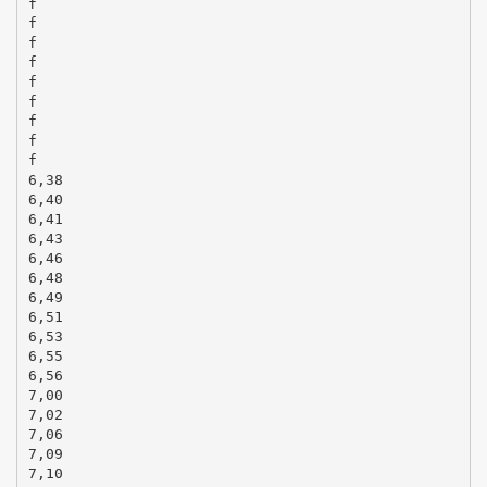
f
f
f
f
f
f
f
f
f
6,38
6,40
6,41
6,43
6,46
6,48
6,49
6,51
6,53
6,55
6,56
7,00
7,02
7,06
7,09
7,10