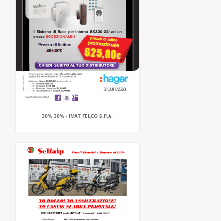
30% 30% - IMAT FELCO S.P.A.