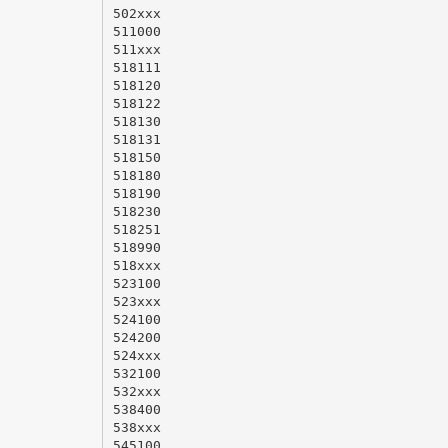
502xxx
511000
511xxx
518111
518120
518122
518130
518131
518150
518180
518190
518230
518251
518990
518xxx
523100
523xxx
524100
524200
524xxx
532100
532xxx
538400
538xxx
545100