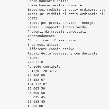
Spese bancarie-solite
Spese bancarie-straordinarie
Impos.sui redditi di attiv.ordinarie-dop
Impos.sui redditi di attiv.ordinarie-dil
COSTI
Ricavi per prest. servizi - energia
Ricavi - supporto (bonus verde)
Proventi da crediti cancellati
Arrotondamento
Altri ricavi d' esercizio
Interessi attivi
Differenze cambio attive
Ricavi delle operazioni con derivati
RICAVI
PROFITTO
Periodo contabile
2013/01-2013/12
98 960,00
35 152,07
134 112,07
25 605,50
25 605,50
65 035,45
65 035,45
1 000,00