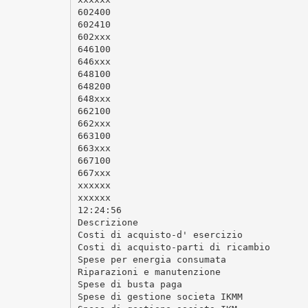
602400
602410
602xxx
646100
646xxx
648100
648200
648xxx
662100
662xxx
663100
663xxx
667100
667xxx
xxxxxx
xxxxxx
12:24:56
Descrizione
Costi di acquisto-d' esercizio
Costi di acquisto-parti di ricambio
Spese per energia consumata
Riparazioni e manutenzione
Spese di busta paga
Spese di gestione societa IKMM