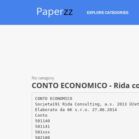
Paper
zz
EXPLORE CATEGORIES
No category
CONTO ECONOMICO - Rida con
CONTO ECONOMICO
Societa191 Rida Consulting, a.s. 2013 Úče
Elaborato da 6K s.r.o. 27.06.2014
Conto
501140
501141
501xxx
502100