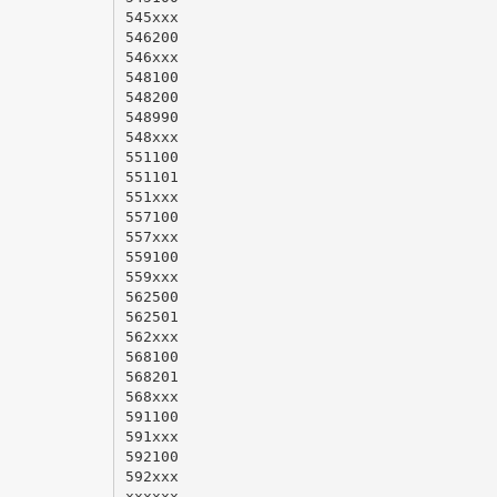
545xxx
546200
546xxx
548100
548200
548990
548xxx
551100
551101
551xxx
557100
557xxx
559100
559xxx
562500
562501
562xxx
568100
568201
568xxx
591100
591xxx
592100
592xxx
xxxxxx