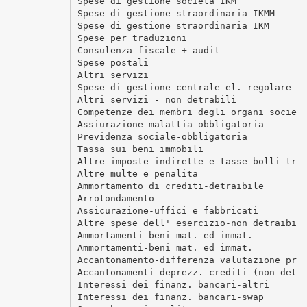
Spese di gestione societa IKM
Spese di gestione straordinaria IKMM
Spese di gestione straordinaria IKM
Spese per traduzioni
Consulenza fiscale + audit
Spese postali
Altri servizi
Spese di gestione centrale el. regolare
Altri servizi - non detrabili
Competenze dei membri degli organi socie
Assiurazione malattia-obbligatoria
Previdenza sociale-obbligatoria
Tassa sui beni immobili
Altre imposte indirette e tasse-bolli tr
Altre multe e penalita
Ammortamento di crediti-detraibile
Arrotondamento
Assicurazione-uffici e fabbricati
Altre spese dell' esercizio-non detraibi
Ammortamenti-beni mat. ed immat.
Ammortamenti-beni mat. ed immat.
Accantonamento-differenza valutazione pr
Accantonamenti-deprezz. crediti (non det
Interessi dei finanz. bancari-altri
Interessi dei finanz. bancari-swap