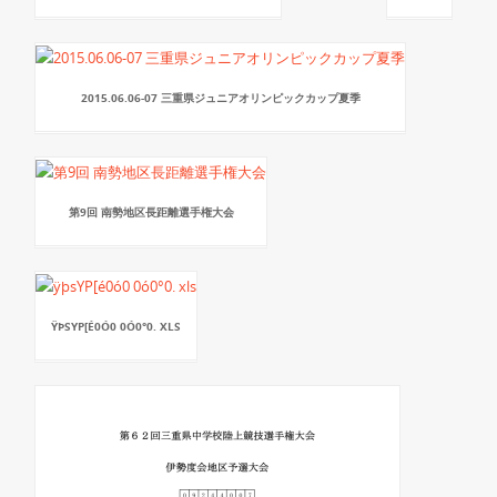
2015.06.06-07 三重県ジュニアオリンピックカップ夏季
第9回 南勢地区長距離選手権大会
ŸÞSYP[É0Ó0 0Ó0°0. XLS