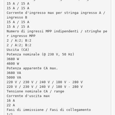
15 A / 15 A
15 A / 15 A
Corrente d'ingresso max per stringa ingresso A /
ingresso B
15 A / 15 A
15 A / 15 A
Numero di ingressi MPP indipendenti / stringhe pe
r ingresso MPP
2 / A:2; B:2
2 / A:2; B:2
Uscita (CA)
Potenza nominale (@ 230 V, 50 Hz)
3680 W
4600 W
Potenza apparente CA max.
3680 VA
5000 VA
220 V / 230 V / 240 V / 180 V - 280 V
220 V / 230 V / 240 V / 180 V - 280 V
Tensione nominale CA / range
Corrente d'uscita max
16 A
22 A
Fasi di immissione / Fasi di collegamento
1/1