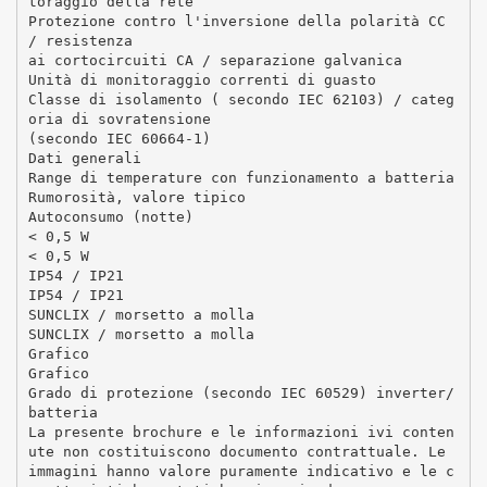
toraggio della rete
Protezione contro l'inversione della polarità CC
/ resistenza
ai cortocircuiti CA / separazione galvanica
Unità di monitoraggio correnti di guasto
Classe di isolamento ( secondo IEC 62103) / categ
oria di sovratensione
(secondo IEC 60664-1)
Dati generali
Range di temperature con funzionamento a batteria
Rumorosità, valore tipico
Autoconsumo (notte)
< 0,5 W
< 0,5 W
IP54 / IP21
IP54 / IP21
SUNCLIX / morsetto a molla
SUNCLIX / morsetto a molla
Grafico
Grafico
Grado di protezione (secondo IEC 60529) inverter/
batteria
La presente brochure e le informazioni ivi conten
ute non costituiscono documento contrattuale. Le
immagini hanno valore puramente indicativo e le c