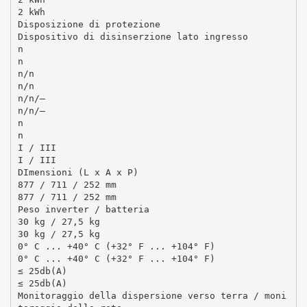
2 kWh
Disposizione di protezione
Dispositivo di disinserzione lato ingresso
n
n
n/n
n/n
n/n/–
n/n/–
n
n
I / III
I / III
DImensioni (L x A x P)
877 / 711 / 252 mm
877 / 711 / 252 mm
Peso inverter / batteria
30 kg / 27,5 kg
30 kg / 27,5 kg
0° C ... +40° C (+32° F ... +104° F)
0° C ... +40° C (+32° F ... +104° F)
≤ 25db(A)
≤ 25db(A)
Monitoraggio della dispersione verso terra / moni