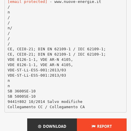
[email protected]
- www.nuove-energie.it
/
n
/
/
n/
/
/
/
CE, CEI0-21; DIN EN 62109-1 / IEC 62109-1;
CE, CEI0-21; DIN EN 62109-1 / IEC 62109-1;
VDE 0126-1-1, VDE AR-N 4105,
VDE 0126-1-1, VDE AR-N 4105,
VDE-ST-Li-ESS-001:2013/03
VDE-ST-Li-ESS-001:2013/03
n
n
SB 3600SE-10
SB 5000SE-10
9441†802 10/2014 Salvo modifiche
DOWNLOAD
REPORT