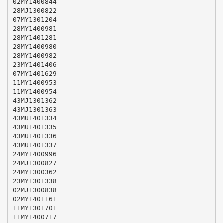
02MY1400844
28MJ1300822
07MY1301204
28MY1400981
28MY1401281
28MY1400980
28MY1400982
23MY1401406
07MY1401629
11MY1400953
11MY1400954
43MJ1301362
43MJ1301363
43MU1401334
43MU1401335
43MU1401336
43MU1401337
24MY1400996
24MJ1300827
24MY1300362
23MY1301338
02MJ1300838
02MY1401161
11MY1301701
11MY1400717