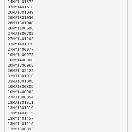
14MY1401372
07MY1401618
26MJ1301049
26MJ1301050
26MJ1301048
26MY1100608
27MJ1300702
27MY1401103
33MY1401326
27MY1400077
10MY1400973
10MY1400968
20MY1300963
26MJ1402222
33MJ1301010
33MJ1301008
10MJ1300809
10MY1400962
27MJ1300854
13MJ1301311
13MY1301310
13MY1401115
13MY1401457
13MY1401116
13MY1300892