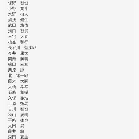
保野 智也
小野 寛斗
水野 槙人
湯浅 健生
武田 悠佑
溝口 智貴
三宅 大春
植益 和行
長谷川 聖汰郎
今井 康太
間瀬 勝義
篠田 幸希
栗原 諒
北 祐一郎
藤木 大嗣
大橋 孝幸
石崎 和樹
久保 徹浩
上原 拓馬
古川 智也
秋山 慶樹
平﨑 雄也
太田 翼
藤井 將
森田 夏生