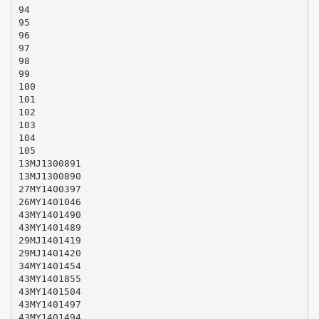
94
95
96
97
98
99
100
101
102
103
104
105
13MJ1300891
13MJ1300890
27MY1400397
26MY1401046
43MY1401490
43MY1401489
29MJ1401419
29MJ1401420
34MY1401454
43MY1401855
43MY1401504
43MY1401497
43MY1401494