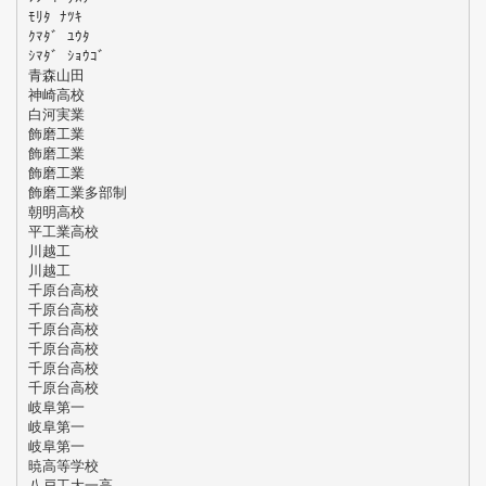
ﾓﾘﾀ ﾅﾂｷ
ｸﾏﾀﾞ ﾕｳﾀ
ｼﾏﾀﾞ ｼｮｳｺﾞ
青森山田
神崎高校
白河実業
飾磨工業
飾磨工業
飾磨工業
飾磨工業多部制
朝明高校
平工業高校
川越工
川越工
千原台高校
千原台高校
千原台高校
千原台高校
千原台高校
千原台高校
岐阜第一
岐阜第一
岐阜第一
暁高等学校
八戸工大一高