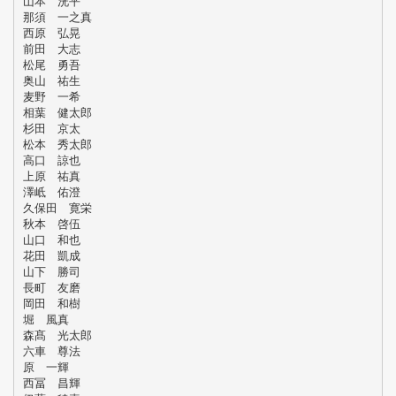
山本 洸平
那須 一之真
西原 弘晃
前田 大志
松尾 勇吾
奥山 祐生
麦野 一希
相葉 健太郎
杉田 京太
松本 秀太郎
高口 諒也
上原 祐真
澤岻 佑澄
久保田 寛栄
秋本 啓伍
山口 和也
花田 凱成
山下 勝司
長町 友磨
岡田 和樹
堀 風真
森髙 光太郎
六車 尊法
原 一輝
西冨 昌輝