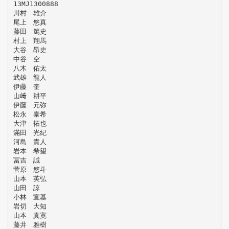
13MJ1300888
川村 雄介
尾上 悠真
藤田 篤史
村上 翔馬
大谷 昂史
中谷 空
八木 佑太
武雄 龍人
伊藤 奎
山﨑 耕平
伊藤 元弥
松永 泰希
大津 拓也
滿田 光紀
河島 貴人
岩本 希望
冨吉 誠
菅原 悠斗
山本 英弘
山田 諒
小林 宣基
岩切 大知
山本 真寛
藤井 雅樹