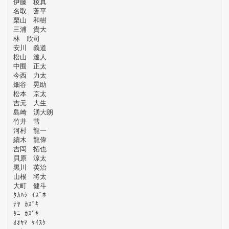
伊藤 稜真
名取 蒼平
栗山 和樹
三浦 貴大
林 欣司
安川 義道
松山 達人
中囿 正太
今西 力太
畑谷 晃助
松本 京太
吉元 大生
島崎 湧大朗
竹井 彗
河村 龍一
續木 龍偉
吉岡 拓也
貝原 涼太
黑川 英治
山根 将太
大町 健斗
ﾀｶﾊｼ ｲｽﾞﾎ
ﾅﾔ ｶｽﾞｷ
ﾀﾆ ｶｽﾞﾔ
ｵｵﾔﾏ ｹｲｽｹ