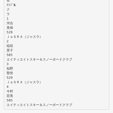
名
ｸﾗﾌﾞ№
ク
ラ
1
河合
美保
529
ＪａＳＲＡ（ジャスラ）
2
稲垣
景子
505
エイティエイトスキー＆スノーボードクラブ
3
知野
聖世
529
ＪａＳＲＡ（ジャスラ）
4
今村
宏美
505