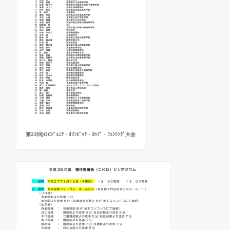
第22回JOCｼﾞｭﾆｱ・ｵﾘﾝﾋﾟｯｸ・ｶｯﾌﾟ・ﾌｪﾝｼﾝｸﾞ大会