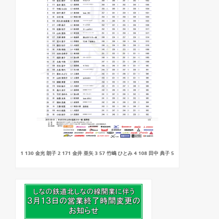
1 130 金光 朗子 2 171 金井 亜矢 3 57 竹嶋 ひとみ 4 108 田中 典子 5