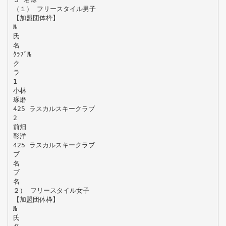
（１） フリースタイル男子
【加盟団体枠】
№
氏
名
ｸﾗﾌﾞ№
ク
ラ
1
小林
琢磨
425 ラスカルスキークラブ
2
前畑
彰洋
425 ラスカルスキークラブ
ブ
名
ブ
名
２） フリースタイル女子
【加盟団体枠】
№
氏