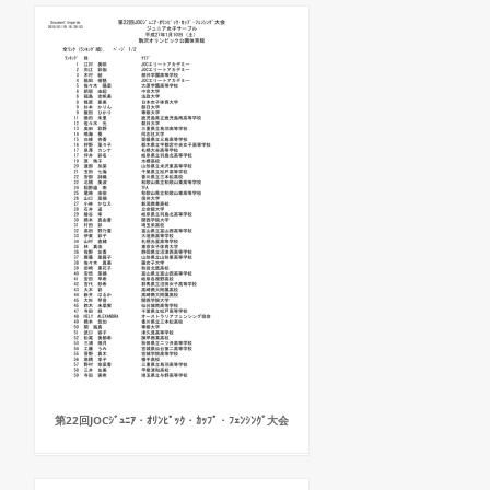
第22回JOCｼﾞｭﾆｱ・ｵﾘﾝﾋﾟｯｸ・ｶｯﾌﾟ・ﾌｪﾝｼﾝｸﾞ大会