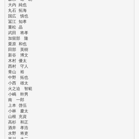
大内 純也
丸石 拓海
国広 慎也
冨江 知孝
重松 晶
武田 将孝
加留部 隆
栗原 和也
田部 英樹
新谷 博文
木村 優太
西村 守人
青山 裕
中野 拓也
小西 雄太
火之迫 智範
小嶋 幹男
南 一郎
上本 啓伍
小林 慶太
山根 充資
高杉 和正
酒井 孝浩
水野 将吏
平川 大二