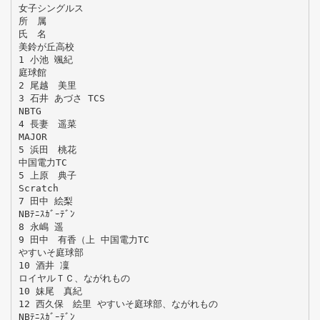
女子シングルス
所 属
氏 名
美鈴が丘高校
1 小池 颯紀
庭球館
2 尾越 美里
3 石井 あづさ TCS
NBTG
4 長妻 遥菜
MAJOR
5 浜田 桃花
中国電力TC
5 上原 典子
Scratch
7 田中 絵梨
NBﾃﾆｽｶﾞｰﾃﾞﾝ
8 永嶋 遥
9 田中 有香（上 中国電力TC
やすいそ庭球部
10 酒井 凜
ロイヤルＴＣ、ながれもの
10 妹尾 真紀
12 西久保 絵里 やすいそ庭球部、ながれもの
NBﾃﾆｽｶﾞｰﾃﾞﾝ