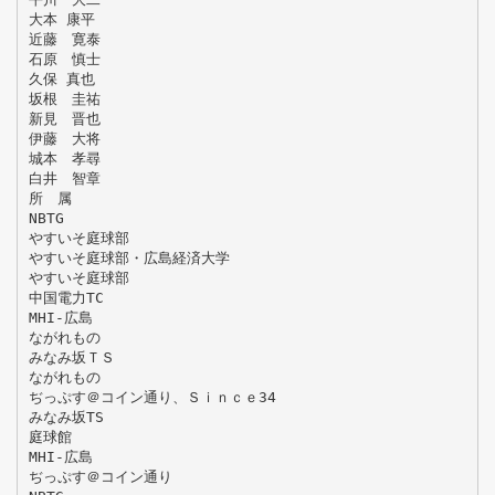
大本 康平
近藤 寛泰
石原 慎士
久保 真也
坂根 圭祐
新見 晋也
伊藤 大将
城本 孝尋
白井 智章
所 属
NBTG
やすいそ庭球部
やすいそ庭球部・広島経済大学
やすいそ庭球部
中国電力TC
MHI-広島
ながれもの
みなみ坂ＴＳ
ながれもの
ぢっぷす＠コイン通り、Ｓｉｎｃｅ34
みなみ坂TS
庭球館
MHI-広島
ぢっぷす＠コイン通り