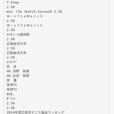
T-Step
2.50
Win Ｔhe Ｍatch,Since34 2.50
ＷｉｎＴｈｅＭａｔｃｈ
2.50
ＷｉｎＴｈｅＭａｔｃｈ
2.50
やすいそ庭球部
2.50
広島経済大学
2.50
広島経済大学
2.50
ﾗﾝｷﾝｸﾞ
氏 名
46 河野 恭典
46 白井 智章
所 属
草津TC
草津TC
AVE.
ﾎﾟｲﾝﾄ
2.50
2.50
2014年度広島市テニス協会ランキング