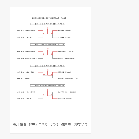
寺川 陽基 （NBテニスガーデン） 酒井 和 （やすいそ