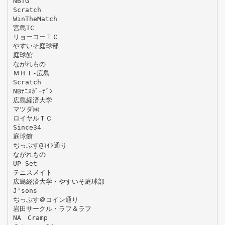
NBTG
Scratch
WinTheMatch
宮島TC
リョーコーＴＣ
やすいそ庭球部
庭球館
ながれもの
ＭＨＩ-広島
Scratch
NBﾃﾆｽｶﾞｰﾃﾞﾝ
広島経済大学
マツダ㈱
ロイヤルＴＣ
Since34
庭球館
ぢっぷす@ｺｲﾝ通り
ながれもの
UP-Set
テニスメイト
広島経済大学・やすいそ庭球部
J'sons
ぢっぷす＠コイン通り
岩田サークル・ラフ＆ラフ
NA Cramp