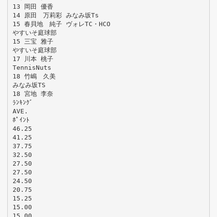
13 岡田 優香
14 原田 万莉彩 みなみ坂Ts
15 春貝地 純子 ヴォレTC・HCO
やすいそ庭球部
15 三宝 雅子
やすいそ庭球部
17 川本 桃子
TennisNuts
18 竹嶋 久美
みなみ坂TS
18 宮地 李奈
ﾗﾝｷﾝｸﾞ
AVE.
ﾎﾟｲﾝﾄ
46.25
41.25
37.75
32.50
27.50
27.50
24.50
20.75
15.25
15.00
15.00