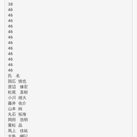
38
46
46
46
46
46
46
46
46
46
46
46
46
氏 名
国広 慎也
渡辺 修宏
松尾 直樹
小川 雄大
藤井 佑介
山本 純
丸石 拓海
岡田 浩明
重松 晶
馬上 佳祐
古島 岬記