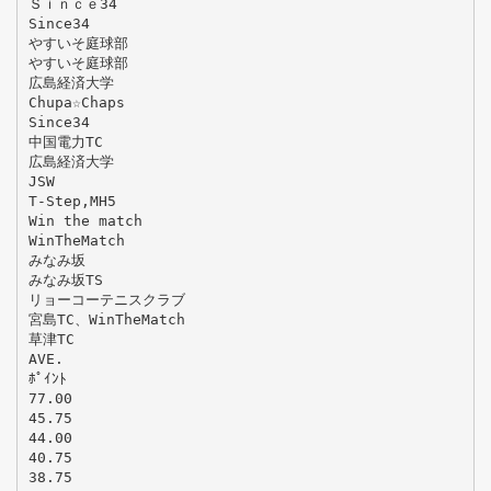
Ｓｉｎｃｅ34
Since34
やすいそ庭球部
やすいそ庭球部
広島経済大学
Chupa☆Chaps
Since34
中国電力TC
広島経済大学
JSW
T-Step,MH5
Win the match
WinTheMatch
みなみ坂
みなみ坂TS
リョーコーテニスクラブ
宮島TC、WinTheMatch
草津TC
AVE.
ﾎﾟｲﾝﾄ
77.00
45.75
44.00
40.75
38.75