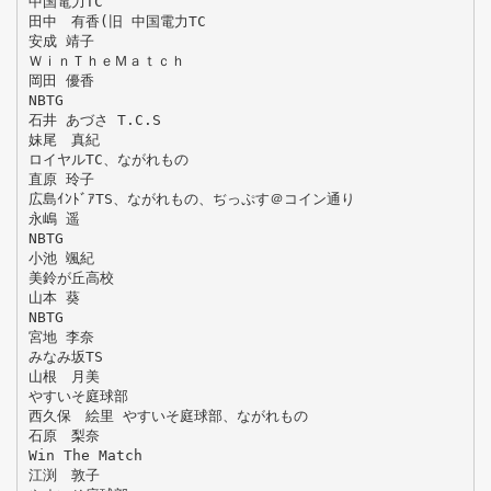
中国電力TC
田中 有香(旧 中国電力TC
安成 靖子
ＷｉｎＴｈｅＭａｔｃｈ
岡田 優香
NBTG
石井 あづさ T.C.S
妹尾 真紀
ロイヤルTC、ながれもの
直原 玲子
広島ｲﾝﾄﾞｱTS、ながれもの、ぢっぷす＠コイン通り
永嶋 遥
NBTG
小池 颯紀
美鈴が丘高校
山本 葵
NBTG
宮地 李奈
みなみ坂TS
山根 月美
やすいそ庭球部
西久保 絵里 やすいそ庭球部、ながれもの
石原 梨奈
Win The Match
江渕 敦子