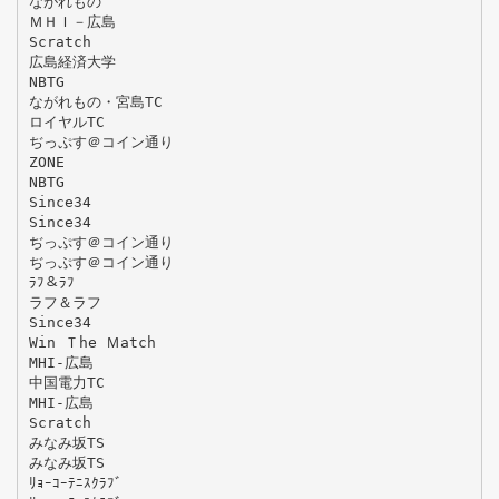
ながれもの
ＭＨＩ－広島
Scratch
広島経済大学
NBTG
ながれもの・宮島TC
ロイヤルTC
ぢっぷす＠コイン通り
ZONE
NBTG
Since34
Since34
ぢっぷす＠コイン通り
ぢっぷす＠コイン通り
ﾗﾌ＆ﾗﾌ
ラフ＆ラフ
Since34
Win Ｔhe Ｍatch
MHI-広島
中国電力TC
MHI-広島
Scratch
みなみ坂TS
みなみ坂TS
ﾘｮｰｺｰﾃﾆｽｸﾗﾌﾞ