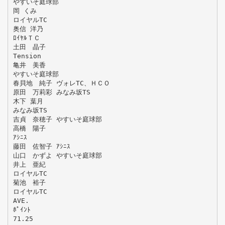
やすいそ庭球部
岡 くみ
ロイヤルTC
奥信 洋乃
ﾛｲﾔﾙＴＣ
土田 晶子
Tension
亀井 美香
やすいそ庭球部
春貝地 純子 ヴォレTC、ＨＣＯ
原田 万莉彩 みなみ坂TS
木下 葉月
みなみ坂TS
吉貞 奈穂子 やすいそ庭球部
高橋 陽子
ｱｼﾆｽ
藤田 佐智子 ｱｼﾆｽ
山口 かずよ やすいそ庭球部
井上 亜紀
ロイヤルTC
菊池 裕子
ロイヤルTC
AVE.
ﾎﾟｲﾝﾄ
71.25