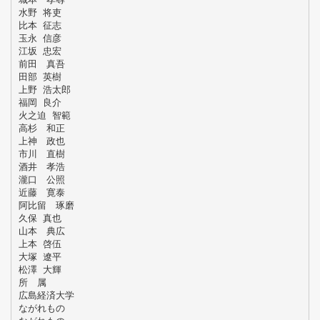
水野 将吏
比本 征志
玉永 信彦
江坂 忠宏
前田 真吾
田部 英樹
上野 浩太郎
福岡 良介
火之迫 智範
高杉 和正
上神 政也
市川 直樹
酒井 孝浩
瀧口 公照
近藤 寛泰
阿比留 琢磨
久保 真也
山本 典広
上本 啓伍
大塚 遼平
松澤 大輝
所 属
広島経済大学
ながれもの