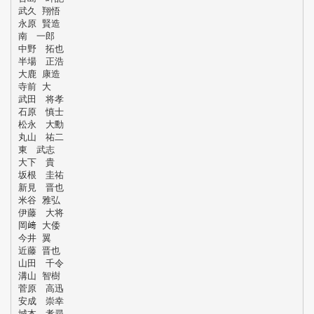
武久 翔悟
永原 賢造
南 一郎
中野 拓也
半場 正浩
大鹿 康造
寺前 大
武田 将孝
石原 慎士
松永 大勳
丸山 祐二
東 武志
大下 貴
坂根 圭祐
新見 晋也
米谷 雅弘
伊藤 大将
岡﨑 大倭
今井 翼
近藤 晋也
山田 千令
溝山 智樹
菅原 高迅
安成 崇幸
城本 孝尋