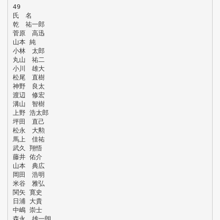
49
氏 名
乾 祐一郎
菅原 高迅
山本 純
小林 太郎
丸山 祐二
小川 雄大
松尾 直樹
神野 良太
渡辺 修宏
溝山 智樹
上野 浩太郎
坪田 直己
松永 大勲
馬上 佳祐
武久 翔悟
藤井 佑介
山本 典広
岡田 浩明
米谷 雅弘
関矢 寛史
日浦 大貴
中嶋 崇士
森永 雄一朗