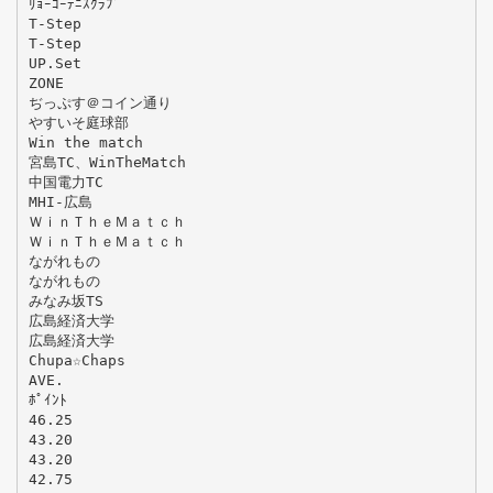
ﾘｮｰｺｰﾃﾆｽｸﾗﾌﾞ
T-Step
T-Step
UP.Set
ZONE
ぢっぷす＠コイン通り
やすいそ庭球部
Win the match
宮島TC、WinTheMatch
中国電力TC
MHI-広島
ＷｉｎＴｈｅＭａｔｃｈ
ＷｉｎＴｈｅＭａｔｃｈ
ながれもの
ながれもの
みなみ坂TS
広島経済大学
広島経済大学
Chupa☆Chaps
AVE.
ﾎﾟｲﾝﾄ
46.25
43.20
43.20
42.75