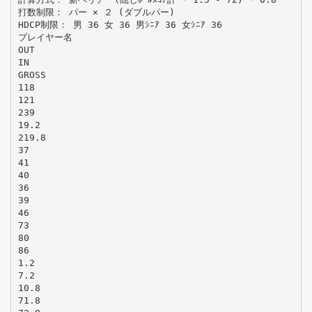
打数制限： パー × ２ (ダブルパー)
HDCP制限： 男 36 女 36 男ｼﾆｱ 36 女ｼﾆｱ 36
プレイヤー名
OUT
IN
GROSS
118
121
239
19.2
219.8
37
41
40
36
39
46
73
80
86
1.2
7.2
10.8
71.8