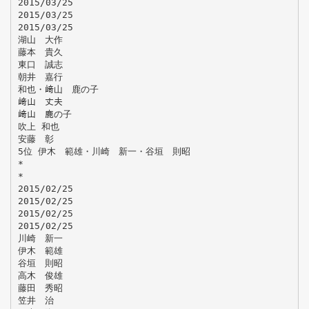
2015/03/25
2015/03/25
2015/03/25
湖山 大作
藤本 貴久
東口 誠志
朝井 嘉行
和也・﨑山 鹿の子
﨑山 丈夫
﨑山 鹿の子
吹上 和也
安藤 彰
5位 伊木 範雄・川崎 新一・谷垣 則昭
*
*
2015/02/25
2015/02/25
2015/02/25
2015/02/25
川崎 新一
伊木 範雄
谷垣 則昭
高木 俊雄
藤田 秀昭
笠井 治