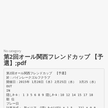
No category
第2回オール関西フレンドカップ 【予
選】;pdf
第2回オール関西フレンドカップ 【予選】
於：パインレークゴルフクラブ
開催日：2015年 1月28日 (水) 2月25日（水） 3月25（水）
OUT
IN
隠しﾎｰﾙ： 1 3 5 6 8 9 隠しﾎｰﾙ：10 12 14 15 17 18
順 位
プレー日
計算方式： 新ペリア (隠しﾎｰﾙｽｺｱ計 * 1.5 - 72) * 0.8