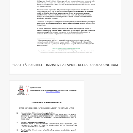
“LA CITTÀ POSSIBILE – INIZIATIVE A FAVORE DELLA POPOLAZIONE ROM