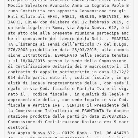
Moccia Salvatore Avanzato Anna La Cognata Paola B
runo Costituita con apposita Convenzione tra gli
Enti Bilaterali EFEI, ENBLI, ENBLIS, ENBIVISI, EB
IAGRI, EBSAP con delibera del 12 febbraio 2015, c
on sede legale in Roma, via Appia Nuova, 612, è d
ato atto che alla presente riunione partecipa anc
he il consulente del lavoro della Dott. . ESAMINA
TA L’istanza ai sensi dell’articolo 77 del D.Lgs.
276/2003 prodotta in data 25/03/2015, alla commis
sione Istruttoria. ESAMINATO nella seduta tenutas
i il 16/04/2015 presso la sede della Commissione
di Certificazione Unitaria dei 9 macrosettori, il
contratto di appalto sottoscritto in data 12/12/2
014 dalle parti, nato il , codice fiscale , in qu
alità di legale rappresentante della , con sede l
egale in via Cod. fiscale e Partita Iva e il sig.
nato il , codice fiscale , in qualità di legale r
appresentante della , con sede legale in via Cod.
fiscale e Partita Iva . SENTITO il Presidente del
la Commissione Istruttoria ed ESAMINATA la docume
ntazione prodotta dalle parti in data 25/03/2015.
Commissione di Certificazione Unitaria dei 9 macr
osettori
Via Appia Nuova 612 – 00179 Roma - Tel. 06 454793