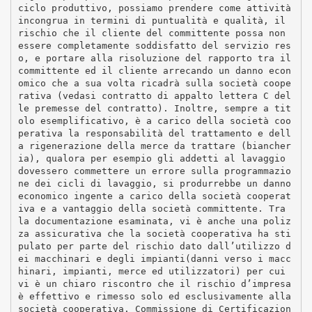
ciclo produttivo, possiamo prendere come attività
incongrua in termini di puntualità e qualità, il
rischio che il cliente del committente possa non
essere completamente soddisfatto del servizio res
o, e portare alla risoluzione del rapporto tra il
committente ed il cliente arrecando un danno econ
omico che a sua volta ricadrà sulla società coope
rativa (vedasi contratto di appalto lettera C del
le premesse del contratto). Inoltre, sempre a tit
olo esemplificativo, è a carico della società coo
perativa la responsabilità del trattamento e dell
a rigenerazione della merce da trattare (biancher
ia), qualora per esempio gli addetti al lavaggio
dovessero commettere un errore sulla programmazio
ne dei cicli di lavaggio, si produrrebbe un danno
economico ingente a carico della società cooperat
iva e a vantaggio della società committente. Tra
la documentazione esaminata, vi è anche una poliz
za assicurativa che la società cooperativa ha sti
pulato per parte del rischio dato dall’utilizzo d
ei macchinari e degli impianti(danni verso i macc
hinari, impianti, merce ed utilizzatori) per cui
vi è un chiaro riscontro che il rischio d’impresa
è effettivo e rimesso solo ed esclusivamente alla
società cooperativa. Commissione di Certificazion