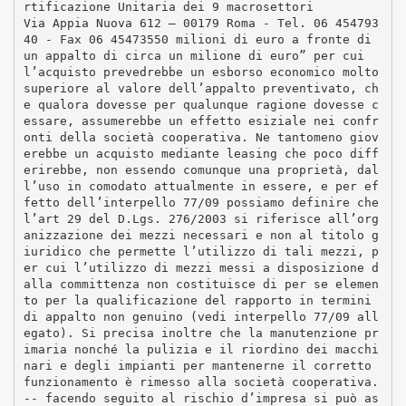
rtificazione Unitaria dei 9 macrosettori
Via Appia Nuova 612 – 00179 Roma - Tel. 06 454793
40 - Fax 06 45473550 milioni di euro a fronte di
un appalto di circa un milione di euro” per cui
l’acquisto prevedrebbe un esborso economico molto
superiore al valore dell’appalto preventivato, ch
e qualora dovesse per qualunque ragione dovesse c
essare, assumerebbe un effetto esiziale nei confr
onti della società cooperativa. Ne tantomeno giov
erebbe un acquisto mediante leasing che poco diff
erirebbe, non essendo comunque una proprietà, dal
l’uso in comodato attualmente in essere, e per ef
fetto dell’interpello 77/09 possiamo definire che
l’art 29 del D.Lgs. 276/2003 si riferisce all’org
anizzazione dei mezzi necessari e non al titolo g
iuridico che permette l’utilizzo di tali mezzi, p
er cui l’utilizzo di mezzi messi a disposizione d
alla committenza non costituisce di per se elemen
to per la qualificazione del rapporto in termini
di appalto non genuino (vedi interpello 77/09 all
egato). Si precisa inoltre che la manutenzione pr
imaria nonché la pulizia e il riordino dei macchi
nari e degli impianti per mantenerne il corretto
funzionamento è rimesso alla società cooperativa.
-­‐ facendo seguito al rischio d’impresa si può as