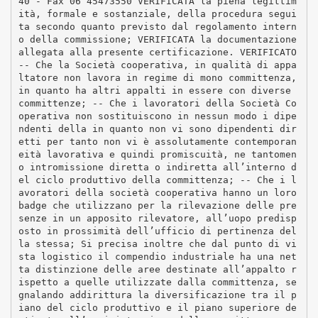
40 - Fax 06 45473550 VERIFICATA la piena legittim
ità, formale e sostanziale, della procedura segui
ta secondo quanto previsto dal regolamento intern
o della commissione; VERIFICATA la documentazione
allegata alla presente certificazione. VERIFICATO
-­‐ Che la Società cooperativa, in qualità di appa
ltatore non lavora in regime di mono committenza,
in quanto ha altri appalti in essere con diverse
committenze; -­‐ Che i lavoratori della Società Co
operativa non sostituiscono in nessun modo i dipe
ndenti della in quanto non vi sono dipendenti dir
etti per tanto non vi è assolutamente contemporan
eità lavorativa e quindi promiscuità, ne tantomen
o intromissione diretta o indiretta all’interno d
el ciclo produttivo della committenza; -­‐ Che i l
avoratori della società cooperativa hanno un loro
badge che utilizzano per la rilevazione delle pre
senze in un apposito rilevatore, all’uopo predisp
osto in prossimità dell’ufficio di pertinenza del
la stessa; Si precisa inoltre che dal punto di vi
sta logistico il compendio industriale ha una net
ta distinzione delle aree destinate all’appalto r
ispetto a quelle utilizzate dalla committenza, se
gnalando addirittura la diversificazione tra il p
iano del ciclo produttivo e il piano superiore de