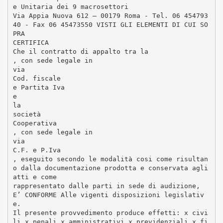
e Unitaria dei 9 macrosettori
Via Appia Nuova 612 – 00179 Roma - Tel. 06 454793
40 - Fax 06 45473550 VISTI GLI ELEMENTI DI CUI SO
PRA
CERTIFICA
Che il contratto di appalto tra la
, con sede legale in
via
Cod. fiscale
e Partita Iva
e
la
società
Cooperativa
, con sede legale in
via
C.F. e P.Iva
, eseguito secondo le modalità cosi come risultan
o dalla documentazione prodotta e conservata agli
atti e come
rappresentato dalle parti in sede di audizione,
E’ CONFORME Alle vigenti disposizioni legislativ
e.
Il presente provvedimento produce effetti: x civi
li x penali x amministrativi x previdenziali x fi