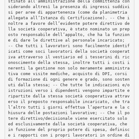
stinato all’amministrazione della committenza con
siderando altresì la presenza di ingressi suddivi
si per aree di appartenenza (come da planimetria
allegata all’Istanza di Certificazione). -­‐ Che i
noltre a favore dell’evidente potere direttivo de
lla società cooperativa, è stato nominato un prep
osto responsabile dell’appalto, che ha la funzion
e di dare le direttive al personale incaricato;
-­‐ Che tutti i lavoratori sono facilmente identif
icati come soci lavoratori della società cooperat
iva attraverso il vestiario ed i tesserini di ric
onoscimento della stessa, inoltre tutti i costi i
nerenti la gestione non solo meramente amministra
tiva come visite mediche, acquisto di DPI, corsi
di formazione di ogni genere e grado, sono sosten
uti dalla stessa; -­‐ Che tutte le indicazioni e/o
istruzioni verso i dipendenti vengono impartite e
ripartite dalla stessa società cooperativa attrav
erso il preposto responsabile incaricato, che tra
l’altro tutti i giorni effettua l’apertura e la c
hiusura delle postazioni lavorative; -­‐ Che il po
tere direttivo/decisionale viene esercitato solo
ed esclusivamente dalla società cooperativa, che
in funzione del proprio potere di spesa, definisc
e i rapporti con i propri lavoratori in ordine di