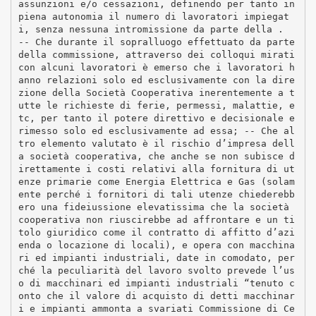
assunzioni e/o cessazioni, definendo per tanto in
piena autonomia il numero di lavoratori impiegat
i, senza nessuna intromissione da parte della .
-­‐ Che durante il sopralluogo effettuato da parte
della commissione, attraverso dei colloqui mirati
con alcuni lavoratori è emerso che i lavoratori h
anno relazioni solo ed esclusivamente con la dire
zione della Società Cooperativa inerentemente a t
utte le richieste di ferie, permessi, malattie, e
tc, per tanto il potere direttivo e decisionale e
rimesso solo ed esclusivamente ad essa; -­‐ Che al
tro elemento valutato è il rischio d’impresa dell
a società cooperativa, che anche se non subisce d
irettamente i costi relativi alla fornitura di ut
enze primarie come Energia Elettrica e Gas (solam
ente perché i fornitori di tali utenze chiederebb
ero una fideiussione elevatissima che la società
cooperativa non riuscirebbe ad affrontare e un ti
tolo giuridico come il contratto di affitto d’azi
enda o locazione di locali), e opera con macchina
ri ed impianti industriali, date in comodato, per
ché la peculiarità del lavoro svolto prevede l’us
o di macchinari ed impianti industriali “tenuto c
onto che il valore di acquisto di detti macchinar
i e impianti ammonta a svariati Commissione di Ce