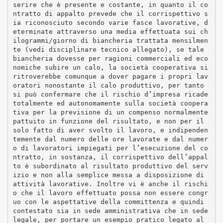
serire che è presente e costante, in quanto il co
ntratto di appalto prevede che il corrispettivo s
ia riconosciuto secondo varie fasce lavorative, d
eterminate attraverso una media effettuata sui ch
ilogrammi/giorno di biancheria trattata mensilmen
te (vedi disciplinare tecnico allegato), se tale
biancheria dovesse per ragioni commerciali ed eco
nomiche subire un calo, la società cooperativa si
ritroverebbe comunque a dover pagare i propri lav
oratori nonostante il calo produttivo, per tanto
si può confermare che il rischio d’impresa ricade
totalmente ed autonomamente sulla società coopera
tiva per la previsione di un compenso normalmente
pattuito in funzione del risultato, e non per il
solo fatto di aver svolto il lavoro, e indipenden
temente dal numero delle ore lavorate e dal numer
o di lavoratori impiegati per l’esecuzione del co
ntratto, in sostanza, il corrispettivo dell’appal
to è subordinato al risultato produttivo del serv
izio e non alla semplice messa a disposizione di
attività lavorative. Inoltre vi è anche il rischi
o che il lavoro effettuato possa non essere congr
uo con le aspettative della committenza e quindi
contestato sia in sede amministrativa che in sede
legale, per portare un esempio pratico legato al