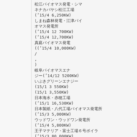
松江バイオマス発電・シマ
ネナカバヤシ松江工場
(‘15/4 6,250KW)
しまね森林発電・江津バイ
オマス発電所
(‘15/4 12 700KW)
(‘15/4 12,700KW)
真庭バイオマス発電
((‘15/4 10,000KW)
/
,
)
岐阜バイオマスエナ
ジー(’14/12 5200KW)
いぶきグリーンエナジー
(15/1 3 550KW)
(15/1 3,550KW)
日本海水・赤穂工場
(‘15/1 16,530KW)
日本製紙・八代工場バイオマス発電所
(‘15/3 5,000KW)
ウッドワン・ウッドワン発電所
(‘15/4 5,800KW)
王子マテリア・富士工場６号ボイラ
(‘15/3 80,000KW)