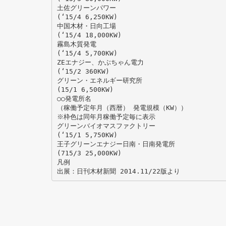
土佐グリーンパワー
(‘15/4 6,250KW)
中国木材・日向工場
(‘15/4 18,000KW)
霧島木質発電
(‘15/4 5,700KW)
ZEエナジー、かぶちゃん電力
(‘15/2 360KW)
グリーン・エネルギー研究所
(15/1 6,500KW)
○○発電所名
（稼働予定年月（西暦） 発電規模（KW））
※枠色は同年月稼働予定毎に表示
グリーンバイオマスファクトリー
(‘15/1 5,750KW)
王子グリーンエナジー日南・日南発電所
(715/3 25,000KW)
凡例