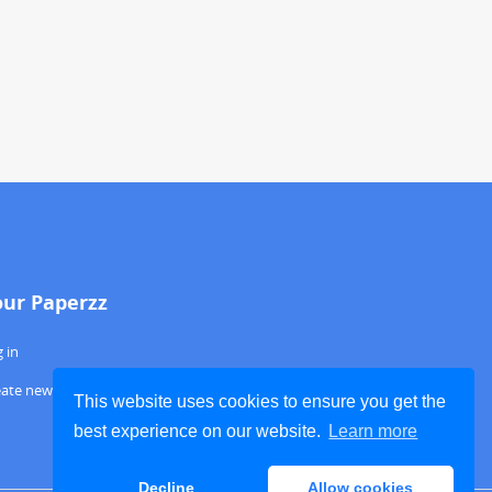
our Paperzz
 in
eate new account
This website uses cookies to ensure you get the
best experience on our website.
Learn more
Decline
Allow cookies