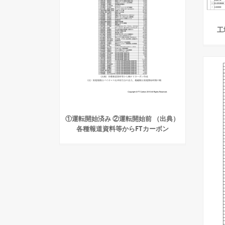
工
①運転開始済み ②運転開始前 （出典）
各種報道資料等からFTカーボン