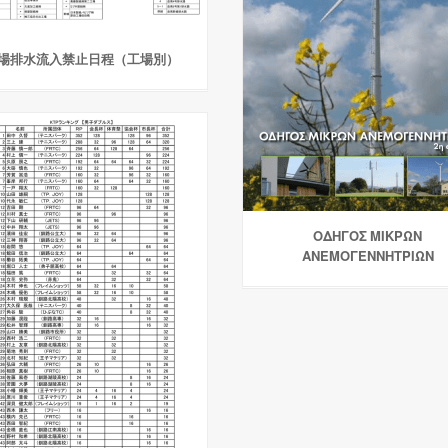
場排水流入禁止日程（工場別）
ΟΔΗΓΟΣ ΜΙΚΡΩΝ
ΑΝΕΜΟΓΕΝΝΗΤΡΙΩΝ