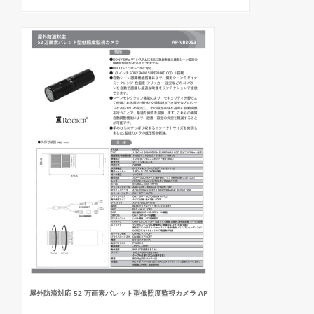
屋外防滴対応 52 万画素バレット型低照度監視カメラ AP