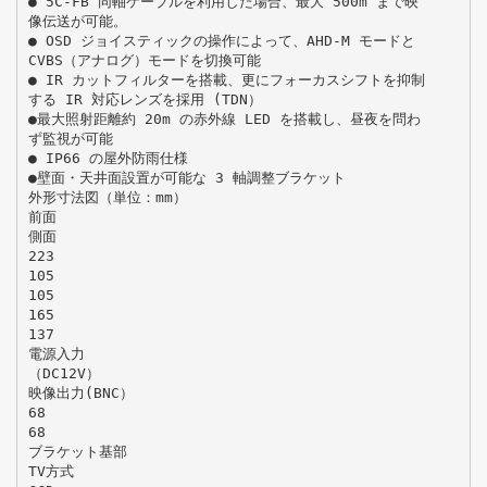
● 5C-FB 同軸ケーブルを利用した場合、最大 500m まで映
像伝送が可能。
● OSD ジョイスティックの操作によって、AHD-M モードと
CVBS（アナログ）モードを切換可能
● IR カットフィルターを搭載、更にフォーカスシフトを抑制
する IR 対応レンズを採用 (TDN）
●最大照射距離約 20m の赤外線 LED を搭載し、昼夜を問わ
ず監視が可能
● IP66 の屋外防雨仕様
●壁面・天井面設置が可能な 3 軸調整ブラケット
外形寸法図（単位：mm）
前面
側面
223
105
105
165
137
電源入力
（DC12V）
映像出力(BNC）
68
68
ブラケット基部
TV方式