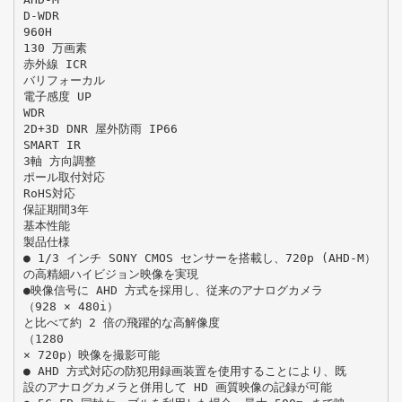
D-WDR
960H
130 万画素
赤外線 ICR
バリフォーカル
電子感度 UP
WDR
2D+3D DNR 屋外防雨 IP66
SMART IR
3軸 方向調整
ポール取付対応
RoHS対応
保証期間3年
基本性能
製品仕様
● 1/3 インチ SONY CMOS センサーを搭載し、720p (AHD-M）
の高精細ハイビジョン映像を実現
●映像信号に AHD 方式を採用し、従来のアナログカメラ
（928 × 480i）
と比べて約 2 倍の飛躍的な高解像度
（1280
× 720p）映像を撮影可能
● AHD 方式対応の防犯用録画装置を使用することにより、既
設のアナログカメラと併用して HD 画質映像の記録が可能