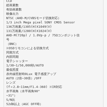
CCD
総画素数
有効画素数
映像出力
NTSC（AHD-M/CVBSモード切換対応）
1/3 inch Mega pixel SONY CMOS Sensor
136万画素/1305(H)X1049(V)
131万画素/1280(H)X1024(V)
AHD-M(720p) / 1.0Vp-p / 75Ωコンポジット信
号
（BNC）
※OSDリモコンによる切換方式
同期方式
内部同期
電子シャッター
1/30∼1/50,000秒/AUTO
最低照度
赤外線照射時0Lux 電子感度アップ
AUTO（2倍∼30倍）/OFF
レンズ
(f＝2.8∼11mm/F1.4-360) ※IR対応
水平画角（水平画角90°
∼31°）
S/N比
52dB以上（AGC OFF時）