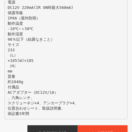
電源
DC12V 220mA(IR ON時最大560mA)
保護等級
IP66（屋外防雨）
動作温度
-10℃∼＋50℃
動作湿度
90％以下（結露なきこと）
サイズ
233
（L）
×105(W)×105
（H）
mm
質量
約1040g
付属品
ACアダプター（DC12V/1A）
、六角レンチ、
スクリューネジ×4、アンカープラグ×4、
位置合わせシート、取扱説明書、