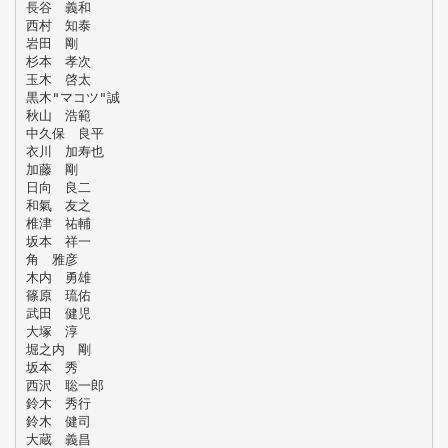
長谷 義和
西村 知泰
岩田 剛
杉本 孝次
玉木 啓太
黒木"マコツ"誠
秋山 浩範
中久保 良平
衣川 加寿也
加藤 剛
日向 良二
和氣 友之
椎津 祐輔
坂本 祥一
角 雅彦
木内 勇雄
篠原 琉佑
武田 健児
大塚 淳
堀之内 剛
坂本 秀
西沢 聡一郎
鈴木 秀行
鈴木 健司
大蔵 義昌