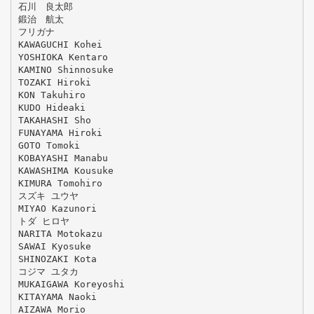
石川 良太郎
鍛治 航太
フリガナ
KAWAGUCHI Kohei
YOSHIOKA Kentaro
KAMINO Shinnosuke
TOZAKI Hiroki
KON Takuhiro
KUDO Hideaki
TAKAHASHI Sho
FUNAYAMA Hiroki
GOTO Tomoki
KOBAYASHI Manabu
KAWASHIMA Kousuke
KIMURA Tomohiro
スズキ ユウヤ
MIYAO Kazunori
トダ ヒロヤ
NARITA Motokazu
SAWAI Kyosuke
SHINOZAKI Kota
コジマ ユタカ
MUKAIGAWA Koreyoshi
KITAYAMA Naoki
AIZAWA Morio