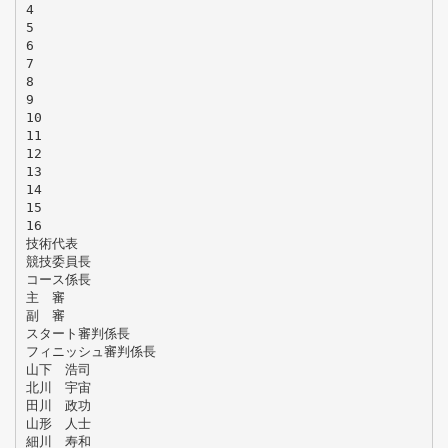
4
5
6
7
8
9
10
11
12
13
14
15
16
技術代表
競技委員長
コース係長
主 審
副 審
スタート審判係長
フィニッシュ審判係長
山下 浩司
北川 宇宙
田川 政功
山形 人士
細川 寿和