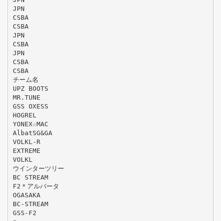
JPN
CSBA
CSBA
JPN
CSBA
JPN
CSBA
CSBA
チーム名
UPZ BOOTS
MR.TUNE
GSS OXESS
HOGREL
YONEX☆MAC
AlbatSG&GA
VOLKL-R
EXTREME
VOLKL
ウインターツリー
BC STREAM
F2＊アルバータ
OGASAKA
BC-STREAM
GSS-F2