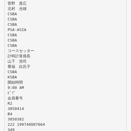
菅野 貴広
北村 光雄
CSBA
CSBA
CSBA
PSA-ASIA
CSBA
CSBA
CSBA
コースセッター
計時計算係長
山下 浩司
豊福 比呂子
CSBA
KSBA
開始時間
9:00 AM
ﾋﾞﾌﾞ
会員番号
R2
3050414
B4
3050382
222 199740007664
349