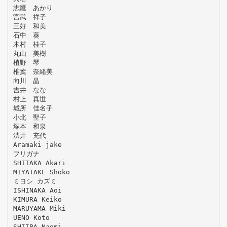
志鷹 あかり
宮武 祥子
三好 和美
石中 葵
木村 桂子
丸山 美樹
植野 琴
椎葉 奈緒美
向川 晶
吉井 なな
村上 真世
城所 佳名子
小北 聖子
塚本 和泉
渋井 充代
Aramaki jake
フリガナ
SHITAKA Akari
MIYATAKE Shoko
ミヨシ カズミ
ISHINAKA Aoi
KIMURA Keiko
MARUYAMA Miki
UENO Koto
SHIIBA Naomi