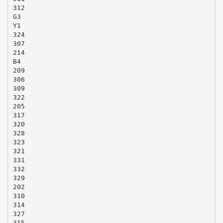
312
G3
Y1
324
307
214
B4
209
306
309
322
205
317
320
328
323
321
331
332
329
202
310
314
327
315