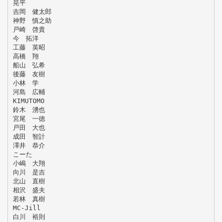
晃平
吉岡 健太郎
神野 慎之助
戸崎 啓貴
今 拓洋
工藤 英昭
高橋 翔
船山 弘希
後藤 友樹
小林 学
河島 広輔
KIMUTOMO
鈴木 湧也
宮尾 一徳
戸田 大也
成田 智計
澤井 恭介
こーた
小嶋 大翔
向川 是吉
北山 直樹
相沢 盛夫
若林 真樹
MC-Jill
白川 裕則