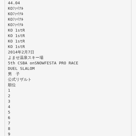
44.04
KOﾌｧｲﾅﾙ
KOﾌｧｲﾅﾙ
KOﾌｧｲﾅﾙ
KOﾌｧｲﾅﾙ
KO 1stR
KO 1stR
KO 1stR
KO 1stR
2014年2月7日
よませ温泉スキー場
5th CSBA onSNOWFESTA PRO RACE
DUEL SLALOM
男 子
公式リザルト
順位
1
2
3
4
5
6
7
8
9