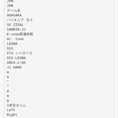
JPN
JPN
チーム名
OGASAKA
パイオニア モス
SG ZIEAL
SANRIN.JJ
K-snow尾瀬岩鞍
mr. tune
LEGNA
GSS
FCU シーダーズ
GSS-LEGNA
GREX,S-WS
JJ HARO
m
m
°
°
m
m
m
1本目タイム
Left
Right