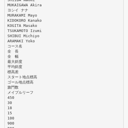
MUKAIGAWA Akira
ヨシイ ナナ
MURAKAMI Mayo
KIDOKORO Kanako
KOGITA Masako
TSUKAMOTO Izumi
SHIBUI Michiyo
ARAMAKI Yoko
コース名
全 長
全 幅
最大斜度
平均斜度
標高差
スタート地点標高
ゴール地点標高
旗門数
メイプルリーフ
450
30
18
15
100
900