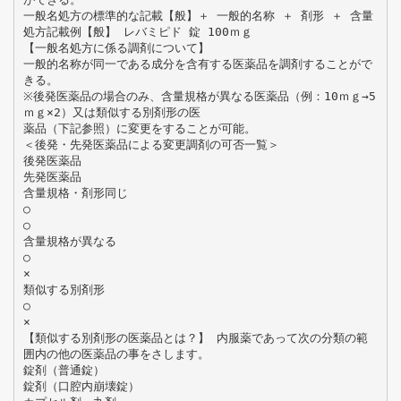
一般名処方の標準的な記載【般】＋ 一般的名称 ＋ 剤形 ＋ 含量
処方記載例【般】 レバミピド 錠 100ｍｇ
【一般名処方に係る調剤について】
一般的名称が同一である成分を含有する医薬品を調剤することがで
きる。
※後発医薬品の場合のみ、含量規格が異なる医薬品（例：10ｍｇ→5
ｍｇ×2）又は類似する別剤形の医
薬品（下記参照）に変更をすることが可能。
＜後発・先発医薬品による変更調剤の可否一覧＞
後発医薬品
先発医薬品
含量規格・剤形同じ
○
○
含量規格が異なる
○
×
類似する別剤形
○
×
【類似する別剤形の医薬品とは？】 内服薬であって次の分類の範
囲内の他の医薬品の事をさします。
錠剤（普通錠）
錠剤（口腔内崩壊錠）