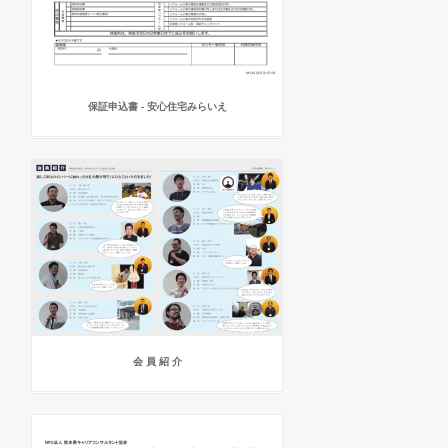
保証申込書 - 安心住宅みらいえ
会 員 紹 介