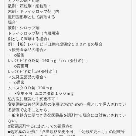
カプセル剤・丸剤
散剤・顆粒剤・細粒剤・
末剤・ドライシロップ剤（内
服用固形剤として調剤する
場合）
液剤・シロップ剤
ドライシロップ剤（内服用液
剤として調剤する場合）
例：【般】レバミピド口腔内崩壊錠１００ｍｇの場合
＜後発医薬品の場合＞
・ ○通常
レバミピドＯＤ錠 100ｍｇ「○○（会社名）」
・ ○変更可
レバミピド錠｢○○(会社名)｣
＜先発医薬品の場合＞
・ ○通常
ムコスタＯＤ錠 100ｍｇ
・ ×変更不可 ムコスタ錠１００ｍｇ
処方医に確認なく変更不可！
変更調剤は後発医薬品の使用促進のための一環として導入されてい
る措置であることから、
一般名処方に基づき先発医薬品を調剤する場合には対象とされてい
ない。
◎変更調剤するにあたっての留意点◎
●処方薬の近傍に「含量規格変更不可」「剤形変更不可」の記載等