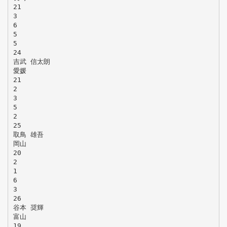
21
3
6
5
5
24
吉武 信太朗
愛媛
21
2
3
5
2
25
取鳥 雄吾
岡山
20
2
1
6
3
26
谷本 奨輝
富山
19