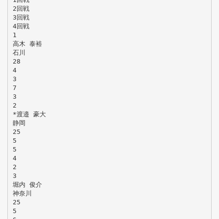
2回戦
3回戦
4回戦
1
高木 泰裕
石川
28
4
3
7
3
2
*渡邉 豪大
静岡
25
5
5
4
2
3
堀内 俊介
神奈川
25
5