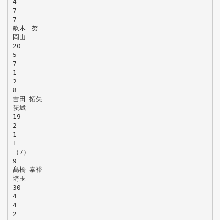
4
7
7
畝木 努
岡山
20
5
7
1
2
8
吉田 拓矢
茨城
19
2
1
1
（7）
9
髙橋 泰裕
埼玉
30
4
4
2