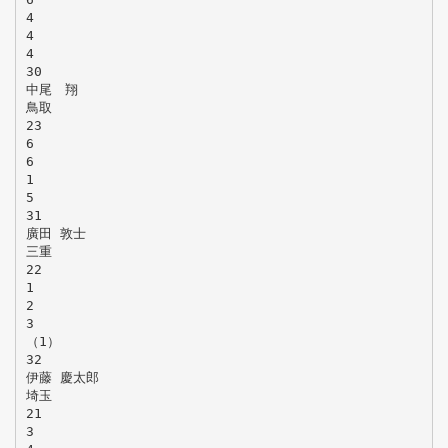
4
4
4
30
中尾 翔
鳥取
23
6
6
1
5
31
廣田 敦士
三重
22
1
2
3
（1）
32
伊藤 慶太郎
埼玉
21
3