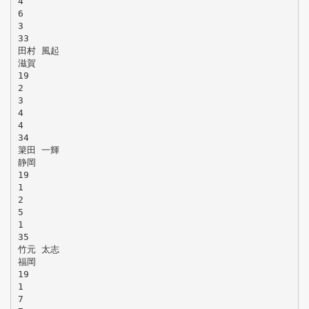
4
6
3
33
田村 風起
滋賀
19
2
3
4
4
34
簗田 一輝
静岡
19
1
2
5
1
35
竹元 太志
福岡
19
1
7