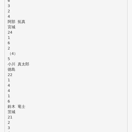
6
3
2
4
阿部 拓真
宮城
24
1
6
2
（4）
5
小川 真太郎
徳島
22
1
4
4
1
6
鈴木 竜士
茨城
21
2
3