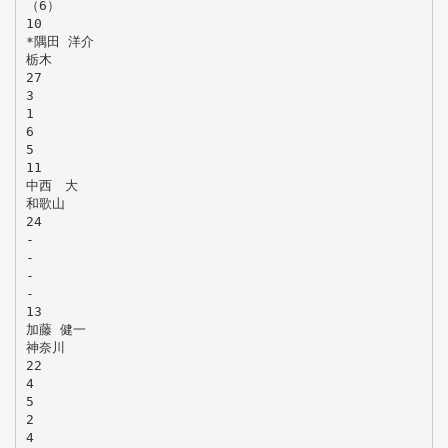
（6）
10
*隅田 洋介
栃木
27
3
1
6
5
11
中西 大
和歌山
24
-
-
-
-
13
加藤 健一
神奈川
22
4
5
2
4