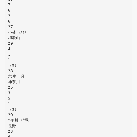
7
6
2
6
27
小林 史也
和歌山
29
4
1
1
（9）
28
志佐 明
神奈川
25
3
5
1
（3）
29
*平川 雅晃
長野
23
6