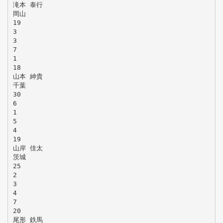
滝本 泰行
岡山
19
3
3
7
1
18
山本 紳貴
千葉
30
6
1
5
4
19
山岸 佳太
茨城
25
2
3
4
7
20
尾形 鉄馬