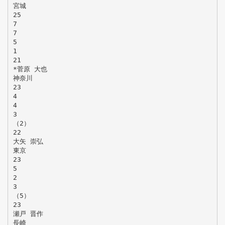
宮城
25
7
7
5
1
21
*菅原 大也
神奈川
23
4
4
3
（2）
22
大矢 崇弘
東京
23
5
2
3
（5）
23
瀬戸 晋作
長崎