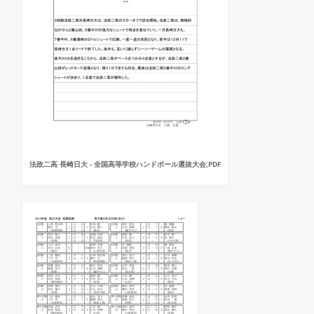
法政二高 長崎日大 - 全国高等学校ハンドボール選抜大会;PDF