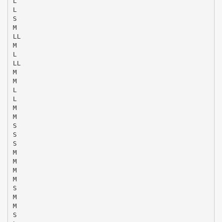
L
L
S
M
LL
M
L
LL
M
M
L
L
M
M
S
S
S
M
M
M
M
S
M
M
S