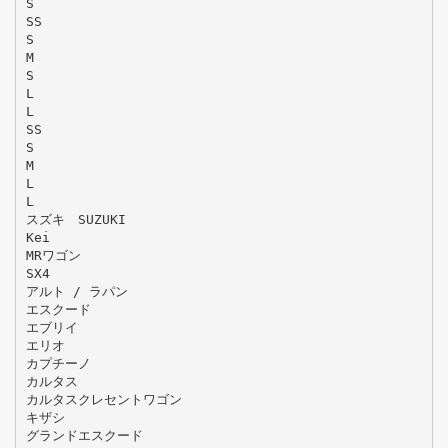
S
SS
S
M
S
L
L
SS
S
M
L
L
スズキ SUZUKI
Kei
MRワゴン
SX4
アルト / ラパン
エスクード
エブリイ
エリオ
カプチーノ
カルタス
カルタスクレセントワゴン
キザシ
グランドエスクード