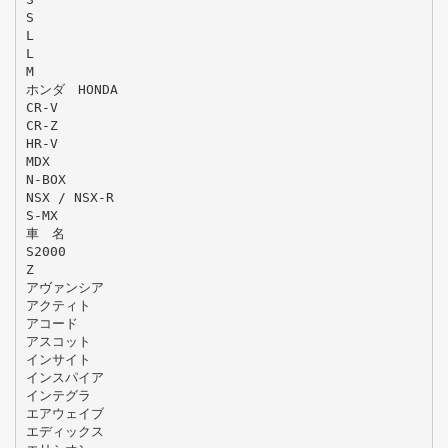
S
L
L
M
ホンダ HONDA
CR-V
CR-Z
HR-V
MDX
N-BOX
NSX / NSX-R
S-MX
車 名
S2000
Z
アヴァンシア
アクティト
アコード
アスコット
インサイト
インスパイア
インテグラ
エアウェイブ
エディックス