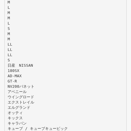
M
L
M
M
L
S
M
M
LL
LL
LL
S
日産 NISSAN
180SX
AD-MAX
GT-R
NV200バネット
アベニール
ウイングロード
エクストレイル
エルグランド
オッティ
キックス
キャラバン
キューブ / キューブキュービック