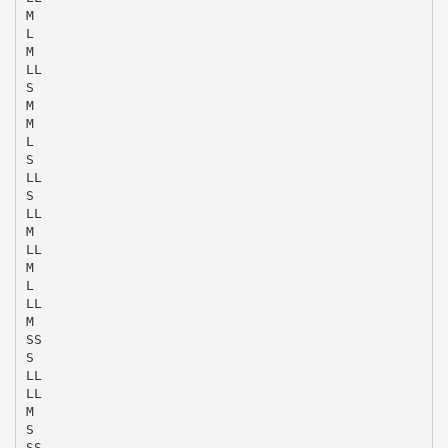
M
L
M
LL
S
M
M
L
S
LL
S
LL
M
LL
M
L
LL
M
SS
S
LL
LL
M
S
SS