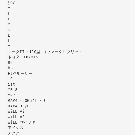
ｻｲｽﾞ
M
L
L
M
S
L
LL
M
マークII (110型～）/マークⅡ ブリット
トヨタ TOYOTA
86
bB
FJクルーザー
iQ
ist
MR-S
MR2
RAV4 (2005/11～)
RAV4 J /L
WiLL Vi
WiLL VS
WiLL サイファ
アイシス
アクア