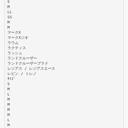
S
M
LL
SS
M
M
マークX
マークXジオ
ラウム
ラクティス
ラッシュ
ランドクルーザー
ランドクルーザープラド
レジアス / レジアスエース
レビン / トレノ
ｻｲｽﾞ
S
M
L
M
M
M
M
L
M