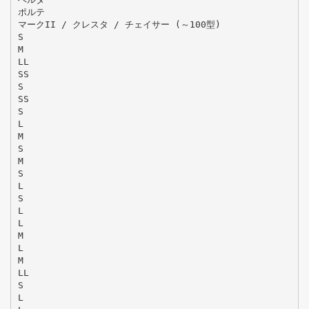
ポルテ
マークII / クレスタ / チェイサー (～100型)
S
M
LL
SS
S
SS
S
L
M
S
M
S
L
S
L
L
M
L
M
LL
S
L