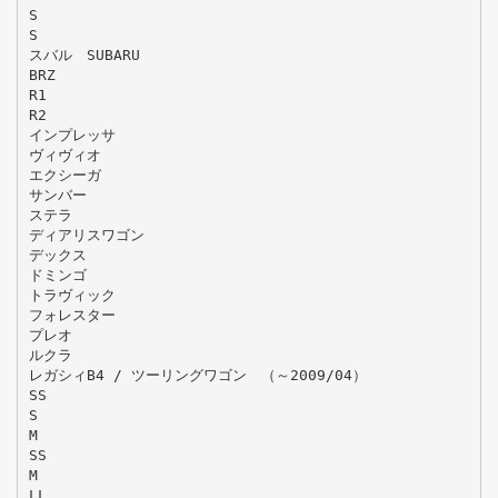
S
S
スバル SUBARU
BRZ
R1
R2
インプレッサ
ヴィヴィオ
エクシーガ
サンバー
ステラ
ディアリスワゴン
デックス
ドミンゴ
トラヴィック
フォレスター
プレオ
ルクラ
レガシィB4 / ツーリングワゴン （～2009/04）
SS
S
M
SS
M
LL