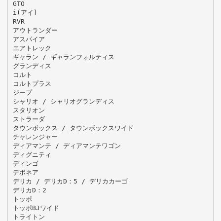
GTO
i(アイ)
RVR
アウトランダー
アスパイア
エアトレック
ギャラン / ギャランフォルティス
グランディス
コルト
コルトプラス
ジープ
シャリオ / シャリオグランディス
スタリオン
ストラーダ
タウンボックス / タウンボックスワイド
チャレンジャー
ディアマンテ / ディアマンテワゴン
ディグニティ
ディンゴ
デボネア
デリカ / デリカD：5 / デリカカーゴ
デリカD：2
トッポ
トッポBJワイド
トライトン