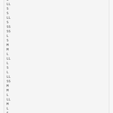
LL
S
S
LL
S
SS
SS
L
S
M
M
L
LL
L
S
L
LL
SS
M
M
L
LL
M
L
S