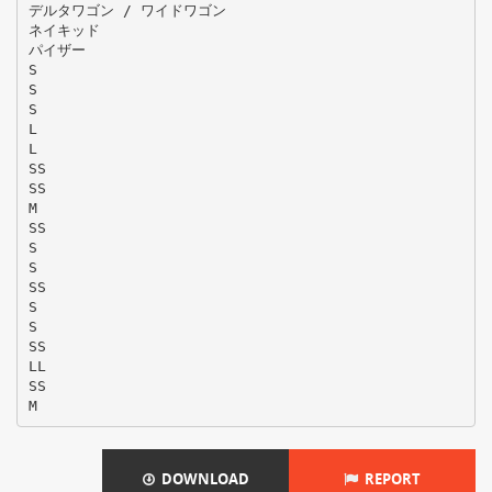
デルタワゴン / ワイドワゴン
ネイキッド
パイザー
S
S
S
L
L
SS
SS
M
SS
S
S
SS
S
S
SS
LL
SS
DOWNLOAD
REPORT