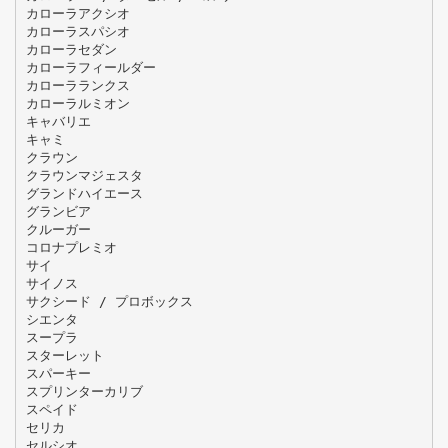
カローラアクシオ
カローラスパシオ
カローラセダン
カローラフィールダー
カローラランクス
カローラルミオン
キャバリエ
キャミ
クラウン
クラウンマジェスタ
グランドハイエース
グランビア
クルーガー
コロナプレミオ
サイ
サイノス
サクシード / プロボックス
シエンタ
スープラ
スターレット
スパーキー
スプリンターカリブ
スペイド
セリカ
セルシオ