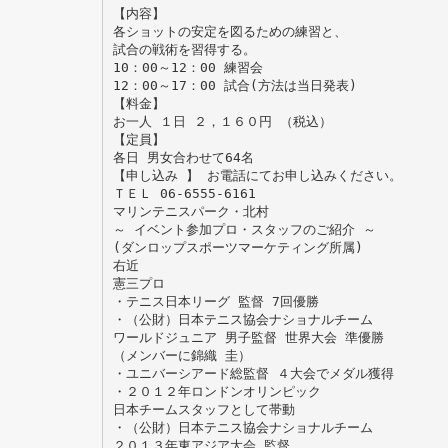
【内容】
各ショットの安定を図るための練習と、
試合の戦術を習得する。
10：00～12：00 練習会
12：00～17：00 試合(方法は当日発表)
【料金】
お一人 １日 ２，１６０円 （税込）
【定員】
各日 男女合わせて64名
【申し込み 】 お電話にてお申し込みください。
ＴＥＬ 06-6555-6161
マリンテニスパーク・北村
～ イベント参加プロ・スタッフのご紹介 ～
(ダンロップスポーツマーケティング所属)
右近
憲三プロ
・テニス日本リーグ 監督 7回優勝
・（公財）日本テニス協会ナショナルチーム
ワールドジュニア 男子監督 世界大会 準優勝
（メンバーに錦織 圭）
・ユニバーシアード総監督 ４大会でメダル獲得
・２０１２年ロンドンオリンピック
日本チームスタッフとして帯動
・（公財）日本テニス協会ナショナルチーム
２０１３年東アジア大会 監督