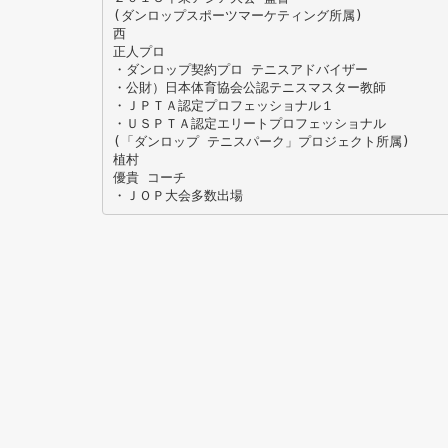
(ダンロップスポーツマーケティング所属)
西
正人プロ
・ダンロップ契約プロ テニスアドバイザー
・公財）日本体育協会公認テニスマスター教師
・ＪＰＴＡ認定プロフェッショナル１
・ＵＳＰＴＡ認定エリートプロフェッショナル
(「ダンロップ テニスパーク」プロジェクト所属)
植村
優貴 コーチ