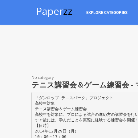
Paper
zz
EXPLORE CATEGORIES
No category
テニス講習会＆ゲーム練習会 -
「ダンロップ テニスパーク」プロジェクト
高校生対象
テニス講習会＆ゲーム練習会
高校生を対象に、プロによる試合の進め方の講習会を行い
すぐ後には、学んだことを実際に経験する練習会を開催!
【日時】
2014年12月29日（月）
10：00～17：00