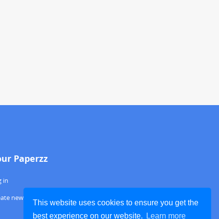
our Paperzz
 in
eate new account
This website uses cookies to ensure you get the
best experience on our website.
Learn more