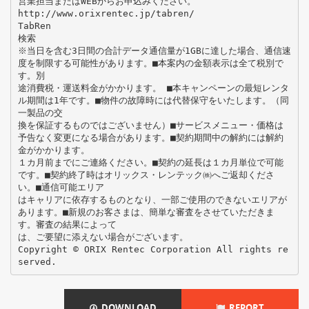
営業担当またはWEBからお申込みください。
http://www.orixrentec.jp/tabren/
TabRen
検索
※当日を含む3日間の合計データ通信量が1GBに達した場合、通信速
度を制限する可能性があります。■本案内の金額表示は全て税別で
す。別
途消費税・運送料金がかかります。 ■本キャンペーンの最短レンタ
ル期間は1年です。■物件の故障時には代替保守をいたします。（同
一製品の交
換を保証するものではございません）■サービスメニュー・価格は
予告なく変更になる場合があります。■契約期間中の解約には解約
金がかかります。
１カ月前までにご連絡ください。■契約の延長は１カ月単位で可能
です。■契約終了時はオリックス・レンテック㈱へご返却くださ
い。■通信可能エリア
はキャリアに依存するものとなり、一部ご使用のできないエリアが
あります。■新規のお客さまは、簡単な審査をさせていただきま
す。審査の結果によって
は、ご要望に添えない場合がございます。
Copyright © ORIX Rentec Corporation All rights re
DOWNLOAD
REPORT