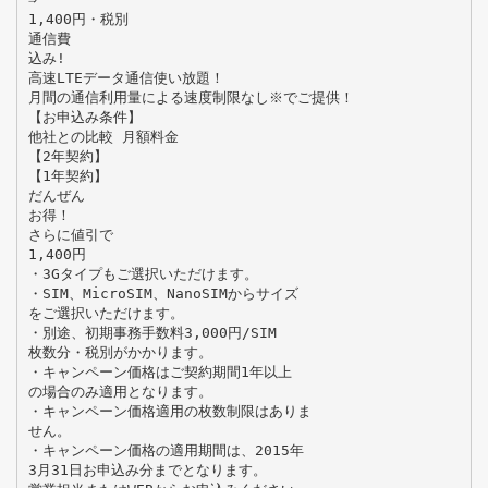
1,400円・税別
通信費
込み!
高速LTEデータ通信使い放題！
月間の通信利用量による速度制限なし※でご提供！
【お申込み条件】
他社との比較 月額料金
【2年契約】
【1年契約】
だんぜん
お得！
さらに値引で
1,400円
・3Gタイプもご選択いただけます。
・SIM、MicroSIM、NanoSIMからサイズ
をご選択いただけます。
・別途、初期事務手数料3,000円/SIM
枚数分・税別がかかります。
・キャンペーン価格はご契約期間1年以上
の場合のみ適用となります。
・キャンペーン価格適用の枚数制限はありま
せん。
・キャンペーン価格の適用期間は、2015年
3月31日お申込み分までとなります。