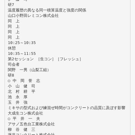
研7
温度履歴の異なる同一積算温度と強度の関係
山口小野田レミコン株式会社
同 上
同 上
同 上
同 上
10:25～10:35
休憩
10:35～11:55
第2セッション ［生コン］［フレッシュ］
司会者
関野 一男（山梨工組）
研8
○ 中 岡 誉 志
小 山 健 司
北 村 耕 平
池 永 厚
玉 井 強
ミキサの型式および練混ぜ時間がコンクリートの品質に及ぼす影響
大成生コン株式会社
○ 平 井 一 夫
アサノ五色台工業株式会社
柳 谷 健 三
蓮井コンクリート株式会社