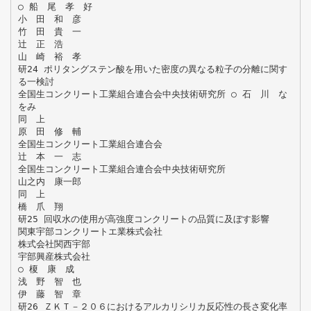
○ 船 尾 孝 好
小 田 和 彦
竹 田 貴 一
辻 正 浩
山 崎 裕 孝
研24 ポリタングステン酸を用いた密度の異なる粒子の分離に関す
る一検討
全国生コンクリート工業組合連合会中央技術研究所 ○ 石 川 な
をみ
同 上
原 田 修 輔
全国生コンクリート工業組合連合会
辻 本 一 志
全国生コンクリート工業組合連合会中央技術研究所
山之内 康一郎
同 上
橋 爪 翔
研25 回収水の使用が高強度コンクリートの品質に及ぼす影響
関東宇部コンクリートエ業株式会社
株式会社関西宇部
宇部興産株式会社
○ 榎 康 成
浅 野 智 也
伊 藤 智 章
研26 ＺＫＴ－２０６におけるアルカリシリカ反応性の長さ変化率