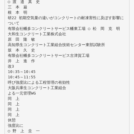
○ 渡 邉 真 史
三 本 巌
根 本 明
研22 初期空気量の違いがコンクリートの耐凍害性に及ぼす影響に
ついて
有限会社幡多コンクリートサービス幡東工場 ○ 松 岡 克 明
大和生コンクリート工業株式会社
原 田 隆 敏
高知県生コンクリート工業組合技術センター東部試験所
坂 本 久 史
有限会社幡多コンクリートサービス古津賀工場
井 上 進 作
改3
10:35～10:45
10:45～11:55
呼び強度比による工程管理の有効性
大阪兵庫生コンクリート工業組合
よる一元管理WG
同 上
同 上
同 上
同 上
休憩
強度比に
○ 野 上 圭 一