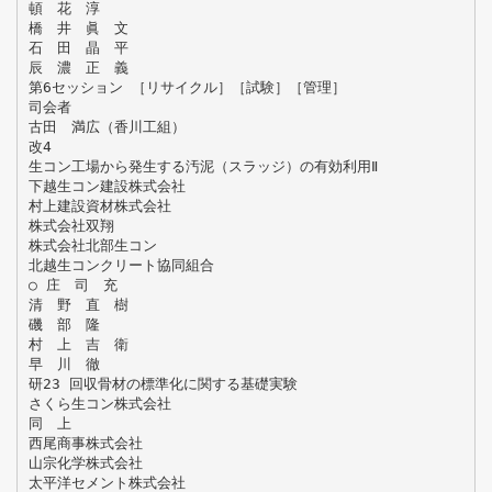
頓 花 淳
橋 井 眞 文
石 田 晶 平
辰 濃 正 義
第6セッション ［リサイクル］［試験］［管理］
司会者
古田 満広（香川工組）
改4
生コン工場から発生する汚泥（スラッジ）の有効利用Ⅱ
下越生コン建設株式会社
村上建設資材株式会社
株式会社双翔
株式会社北部生コン
北越生コンクリート協同組合
○ 庄 司 充
清 野 直 樹
磯 部 隆
村 上 吉 衛
早 川 徹
研23 回収骨材の標準化に関する基礎実験
さくら生コン株式会社
同 上
西尾商事株式会社
山宗化学株式会社
太平洋セメント株式会社