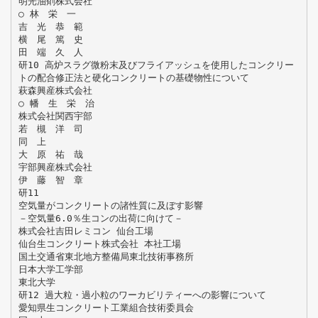
明光油剤株式会社
○ 林 栄 一
吉 光 恭 範
横 尾 篤 史
田 端 久 人
研10 高炉スラグ微粉末及びフライアッシュを使用したコンクリー
トの配合修正法と硬化コンクリートの基礎物性について
萩森興産株式会社
○ 幡 生 栄 治
株式会社関西宇部
若 槻 洋 司
同 上
大 原 祐 哉
宇部興産株式会社
伊 藤 智 章
研11
空気量がコンクリートの諸性質に及ぼす影響
－空気量6.0％生コンの出荷に向けて－
株式会社吉田レミコン 仙台工場
仙台生コンクリート株式会社 本社工場
国土交通省東北地方整備局東北技術事務所
日本大学工学部
東北大学
研12 過大粒・過小粒のワーカビリティーへの影響について
愛知県生コンクリート工業組合技術委員会