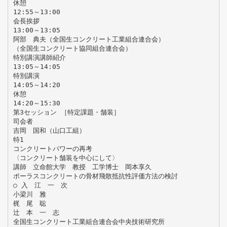
休憩
12:55～13:00
会長挨拶
13:00～13:05
阿部 典夫（全国生コンクリート工業組合連合会）
（全国生コンクリート協同組合連合会）
特別講演講師紹介
13:05～14:05
特別講演
14:05～14:20
休憩
14:20～15:30
第3セッション ［特定課題・舗装］
司会者
吉岡 国和（山口工組）
特1
コンクリートパワーの再考
〈コンクリート舗装を中心にして〉
講師 立命館大学 教授 工学博士 岡本享久
ポーラスコンクリートの骨材飛散抵抗性評価方法の検討
○ 入 江 一 次
小梁川 雅
梶 尾 聡
辻 本 一 志
全国生コンクリート工業組合連合会中央技術研究所