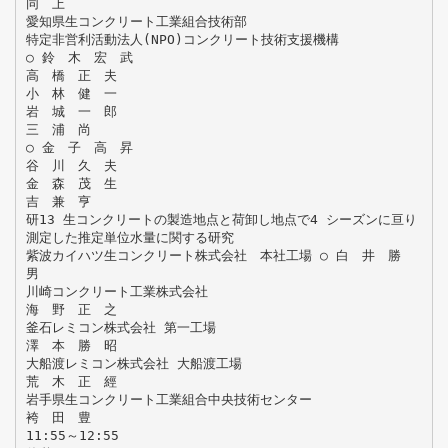
同 上
愛知県生コンクリート工業組合技術部
特定非営利活動法人(NPO)コンクリート技術支援機構
○ 鈴 木 宏 武
高 橋 正 夫
小 林 健 一
岩 城 一 郎
三 浦 尚
○ 金 子 高 昇
谷 川 久 夫
金 森 茂 生
吉 兼 亨
研13 生コンクリートの製造地点と荷卸し地点で4 シーズンに亘り
測定した推定単位水量に関する研究
紫波カイハツ生コンクリート株式会社 本社工場 ○ 白 井 勝
男
川崎コンクリート工業株式会社
海 野 正 之
釜石レミコン株式会社 第一工場
澤 本 勝 昭
大船渡レミコン株式会社 大船渡工場
荒 木 正 經
岩手県生コンクリート工業組合中央技術センター
袴 田 豊
11:55～12:55