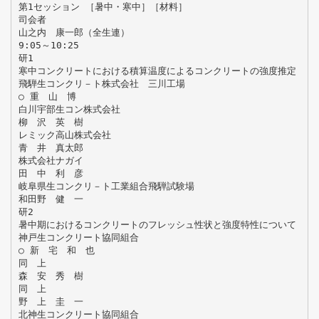
第1セッション ［暑中・寒中］［材料］
司会者
山之内 康一郎（全生連）
9:05～10:25
研1
寒中コンクリートにおける積算温度によるコンクリートの強度推定
飛騨生コンクリ－ト株式会社 三川工場
○ 重 山 博
白川宇部生コン株式会社
柳 沢 英 樹
レミック高山株式会社
青 井 真太郎
株式会社ナガイ
田 中 利 彦
岐阜県生コンクリ－ト工業組合飛騨試験場
和田野 健 一
研2
暑中期におけるコンクリートのフレッシュ性状と強度特性について
神戸生コンクリート協同組合
○ 新 宅 和 也
同 上
森 安 秀 樹
同 上
野 上 圭 一
北神生コンクリート協同組合