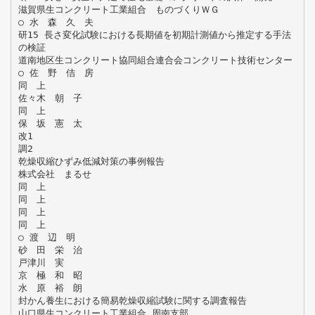
滋賀県生コンクリート工業組合 ものづくりＷＧ
○ 水 森 久 夫
研15 長さ変化試験における長期値を初期計測値から推定する手法
の検証
道南地区生コンクリート協同組合連合会コンクリート技術センター
○ 佐 野 佶 房
同 上
佐々木 朝 子
同 上
保 坂 憲 太
改1
調2
乾燥収縮ひずみ低減対策の事例報告
株式会社 まるせ
同 上
同 上
同 上
同 上
○ 渡 辺 明
砂 田 栄 治
戸津川 実
京 極 和 昭
水 原 裕 朗
封かん養生における簡易乾燥収縮試験に関する調査報告
山口県生コンクリート工業組合 周南支部