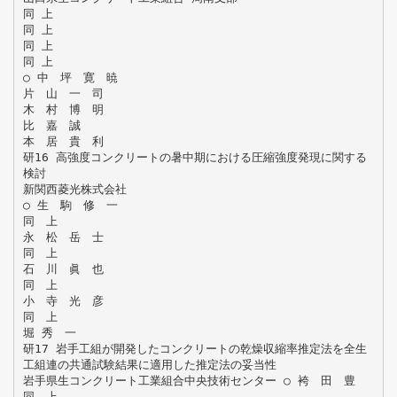
同 上
同 上
同 上
同 上
○ 中 坪 寛 暁
片 山 一 司
木 村 博 明
比 嘉 誠
本 居 貴 利
研16 高強度コンクリートの暑中期における圧縮強度発現に関する
検討
新関西菱光株式会社
○ 生 駒 修 一
同 上
永 松 岳 士
同 上
石 川 眞 也
同 上
小 寺 光 彦
同 上
堀 秀 一
研17 岩手工組が開発したコンクリートの乾燥収縮率推定法を全生
工組連の共通試験結果に適用した推定法の妥当性
岩手県生コンクリート工業組合中央技術センター ○ 袴 田 豊
同 上