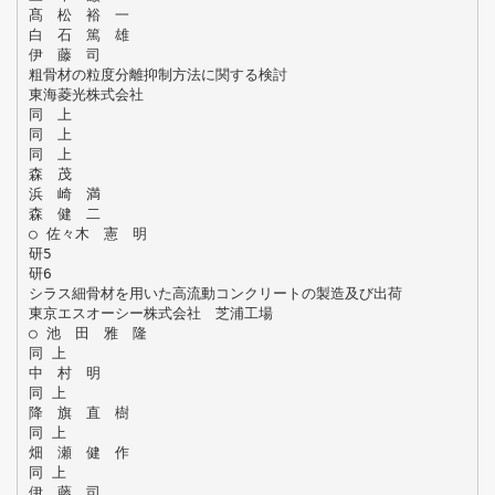
髙 松 裕 一
白 石 篤 雄
伊 藤 司
粗骨材の粒度分離抑制方法に関する検討
東海菱光株式会社
同 上
同 上
同 上
森 茂
浜 崎 満
森 健 二
○ 佐々木 憲 明
研5
研6
シラス細骨材を用いた高流動コンクリートの製造及び出荷
東京エスオーシー株式会社 芝浦工場
○ 池 田 雅 隆
同 上
中 村 明
同 上
降 旗 直 樹
同 上
畑 瀬 健 作
同 上
伊 藤 司