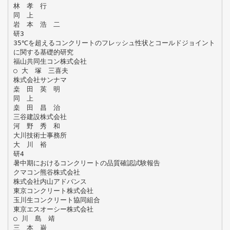
林 孝 行
同 上
岩 本 浩 二
研3
35℃を超えるコンクリートのフレッシュ性状とコールドジョイント
に関する基礎的研究
福山共同生コン株式会社
○ 大 塚 三喜夫
株式会社サンナマ
桒 田 英 明
同 上
桒 田 昌 治
三谷建設株式会社
河 野 秀 和
大川技術士事務所
大 川 裕
研4
暑中期におけるコンクリートの品質確認試験報告
クマコン熊谷株式会社
株式会社内山アドバンス
東京コンクリート株式会社
玉川生コンクリート協同組合
東京エスオーシー株式会社
○ 川 島 靖
三 本 巌