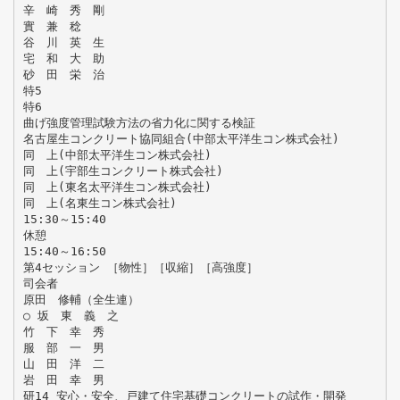
辛 崎 秀 剛
實 兼 稔
谷 川 英 生
宅 和 大 助
砂 田 栄 治
特5
特6
曲げ強度管理試験方法の省力化に関する検証
名古屋生コンクリート協同組合(中部太平洋生コン株式会社)
同 上(中部太平洋生コン株式会社)
同 上(宇部生コンクリート株式会社)
同 上(東名太平洋生コン株式会社)
同 上(名東生コン株式会社)
15:30～15:40
休憩
15:40～16:50
第4セッション ［物性］［収縮］［高強度］
司会者
原田 修輔（全生連）
○ 坂 東 義 之
竹 下 幸 秀
服 部 一 男
山 田 洋 二
岩 田 幸 男
研14 安心・安全、戸建て住宅基礎コンクリートの試作・開発