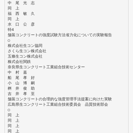
中 尾 光 志
同 上
福 西 敏 久
同 上
水 口 公 彦
特4
舗装コンクリートの強度試験方法省力化についての実験報告
○
株式会社生コン協同
さくら生コン株式会社
五條生コン株式会社
株式会社関鉄
奈良県生コンクリート工業組合技術センター
中 村 嘉
船 尾 孝 好
小 山 博 嗣
桝 井 俊 助
吉 井 孝 至
舗装コンクリートの合理的な強度管理手法提案に向けた実験
広島県生コンクリート工業組合技術委員会 品質技術部会
○
同 上
同 上
同 上
同 上