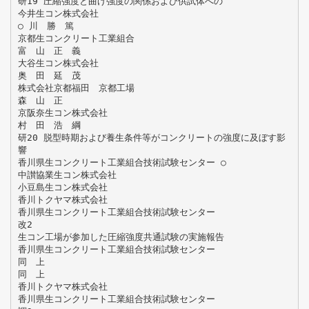
研19 圧縮強度と曲げ強度の関係および供試体への
今井生コン株式会社
○ 川 勝 篤
京都生コンクリート工業組合
富 山 正 義
大谷生コン株式会社
奥 田 延 茂
株式会社京都福田 京都工場
森 山 正
京阪奈生コン株式会社
村 田 浩 綱
研20 脱型時期および養生条件等がコンクリートの強度に及ぼす影
響
香川県生コンクリート工業組合技術試験センター ○
中讃協業生コン株式会社
小豆島生コン株式会社
香川トクヤマ株式会社
香川県生コンクリート工業組合技術試験センター
改2
生コン工場が参加した圧縮強度共通試験の実施報告
香川県生コンクリート工業組合技術試験センター
同 上
同 上
香川トクヤマ株式会社
香川県生コンクリート工業組合技術試験センター