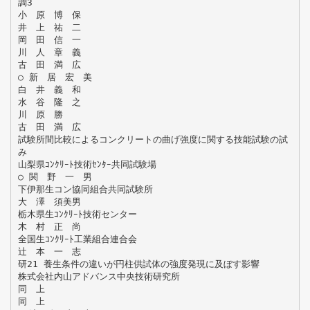
調3
小 原 博 保
井 上 祐 二
岡 田 信 一
川 人 章 義
古 田 満 広
○ 新 居 宏 美
白 井 義 和
水 谷 隆 之
川 原 勝
古 田 満 広
試験所間比較によるコンクリートの曲げ強度に関する技能試験の試
み
山梨県ｺﾝｸﾘｰﾄ技術ｾﾝﾀｰ共同試験場
○ 関 野 一 男
下伊那生コン協同組合共同試験所
大 澤 須美男
栃木県生ｺﾝｸﾘｰﾄ技術センター
木 村 正 尚
全国生ｺﾝｸﾘｰﾄ工業組合連合会
辻 本 一 志
研21 養生条件の違いが円柱供試体の強度発現に及ぼす影響
株式会社内山アドバンス中央技術研究所
同 上
同 上