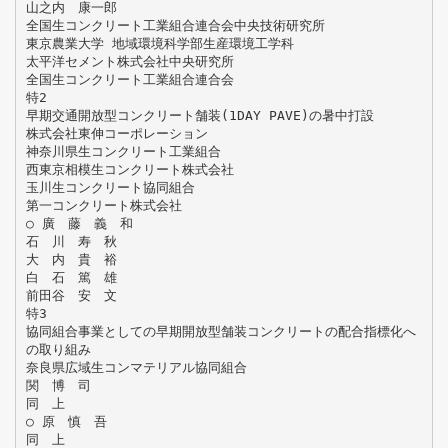
山之内 康一郎
全国生コンクリート工業組合連合会中央技術研究所
東京農業大学 地域環境科学部生産環境工学科
太平洋セメント株式会社中央研究所
全国生コンクリート工業組合連合会
特2
早期交通開放型コンクリート舗装(1DAY PAVE)の暑中打設
株式会社東伸コーポレーション
神奈川県生コンクリート工業組合
西東京相模生コンクリート株式会社
玉川生コンクリート協同組合
第一コンクリート株式会社
○ 廣 藤 義 和
石 川 寿 秋
大 内 貴 裕
白 石 篤 雄
前田谷 安 文
特3
協同組合事業としての早期開放型舗装コンクリートの配合指標化へ
の取り組み
奈良県広域生コンマテリアル協同組合
関 博 司
同 上
○ 原 慎 吾
同 上