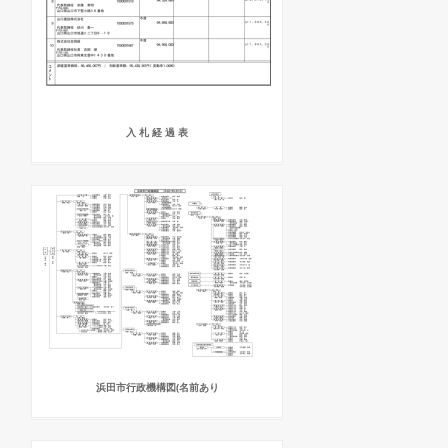
入 札 経 過 表
浜田市行政機構図(名前あり