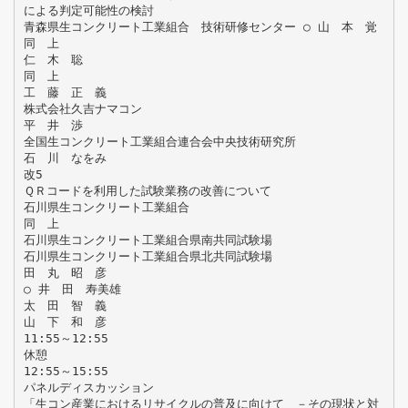
による判定可能性の検討
青森県生コンクリート工業組合 技術研修センター ○ 山 本 覚
同 上
仁 木 聡
同 上
工 藤 正 義
株式会社久吉ナマコン
平 井 渉
全国生コンクリート工業組合連合会中央技術研究所
石 川 なをみ
改5
ＱＲコードを利用した試験業務の改善について
石川県生コンクリート工業組合
同 上
石川県生コンクリート工業組合県南共同試験場
石川県生コンクリート工業組合県北共同試験場
田 丸 昭 彦
○ 井 田 寿美雄
太 田 智 義
山 下 和 彦
11:55～12:55
休憩
12:55～15:55
パネルディスカッション
「生コン産業におけるリサイクルの普及に向けて －その現状と対