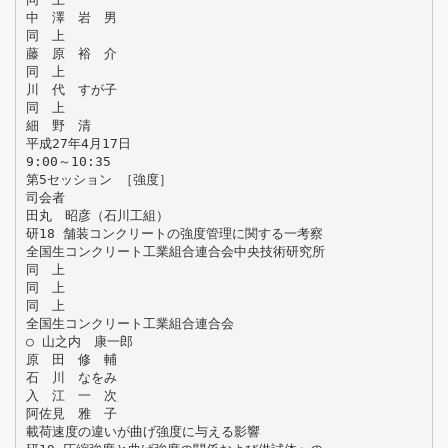
中 澤 岩 男
同 上
藤 原 裕 介
同 上
川 代 すが子
同 上
細 野 清
平成27年4月17日
9:00～10:35
第5セッション ［強度］
司会者
田丸 昭彦（石川工組）
研18 舗装コンクリートの強度管理に関する一考察
全国生コンクリート工業組合連合会中央技術研究所
同 上
同 上
同 上
全国生コンクリート工業組合連合会
○ 山之内 康一郎
原 田 修 輔
石 川 なをみ
入 江 一 次
阿佐見 雅 子
載荷速度の違いが曲げ強度に与える影響