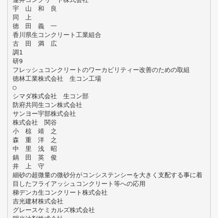
宇 山 和 良
同 上
徳 田 義 一
香川県生コンクリート工業組合
古 田 満 広
調1
研9
フレッシュコンクリートのワーカビリティー改善のための取組
徳林工業株式会社 生コン工場
○
シマダ株式会社 生コン部
防府共同生コン株式会社
サンヨー宇部株式会社
株式会社 関谷
小 椋 靖 之
森 重 洋 之
中 里 浅 昭
鍋 田 英 俊
井 上 守
細砂の超微量の微砂分がコンシステンシーを大きく支配する事に着
目したフライアッシュコンクリート等への応用
梯デンカ生コンクリート株式会社
吉光建材株式会社
グレースケミカルズ株式会社