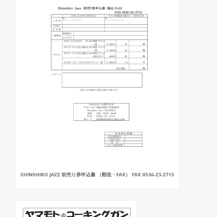
SHINSHIRO JAZZ 前売り券申込書 （郵送・FAX） FAX 0536-23-2715