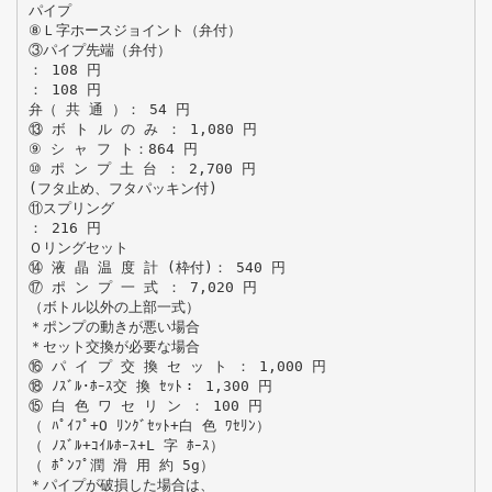
パイプ
⑧Ｌ字ホースジョイント（弁付）
③パイプ先端（弁付）
： 108 円
： 108 円
弁（ 共 通 ）： 54 円
⑬ ボ ト ル の み ： 1,080 円
⑨ シ ャ フ ト：864 円
⑩ ポ ン プ 土 台 ： 2,700 円
(フタ止め、フタパッキン付)
⑪スプリング
： 216 円
Ｏリングセット
⑭ 液 晶 温 度 計 (枠付)： 540 円
⑰ ポ ン プ 一 式 ： 7,020 円
（ボトル以外の上部一式）
＊ポンプの動きが悪い場合
＊セット交換が必要な場合
⑯ パ イ プ 交 換 セ ッ ト ： 1,000 円
⑱ ﾉｽﾞﾙ･ﾎｰｽ交 換 ｾｯﾄ： 1,300 円
⑮ 白 色 ワ セ リ ン ： 100 円
（ ﾊﾟｲﾌﾟ+O ﾘﾝｸﾞｾｯﾄ+白 色 ﾜｾﾘﾝ）
（ ﾉｽﾞﾙ+ｺｲﾙﾎｰｽ+L 字 ﾎｰｽ）
（ ﾎﾟﾝﾌﾟ潤 滑 用 約 5g）
＊パイプが破損した場合は、