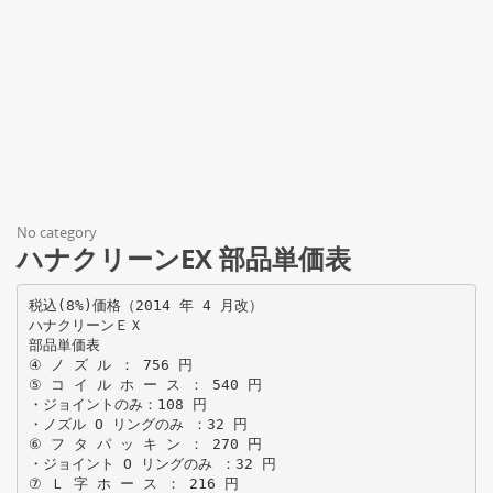
No category
ハナクリーンEX 部品単価表
税込(8%)価格（2014 年 4 月改）
ハナクリーンＥＸ
部品単価表
④ ノ ズ ル ： 756 円
⑤ コ イ ル ホ ー ス ： 540 円
・ジョイントのみ：108 円
・ノズル O リングのみ ：32 円
⑥ フ タ パ ッ キ ン ： 270 円
・ジョイント O リングのみ ：32 円
⑦ Ｌ 字 ホ ー ス ： 216 円