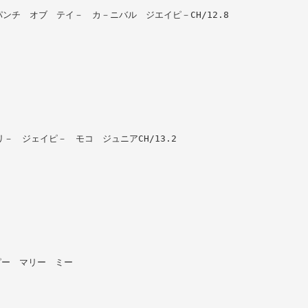
ラクル パンチ オブ テイ－ カ－ニバル ジエイピ－CH/12.8
ナッセリ－ ジェイピ－ モコ ジュニアCH/13.2
ェイピー マリー ミー