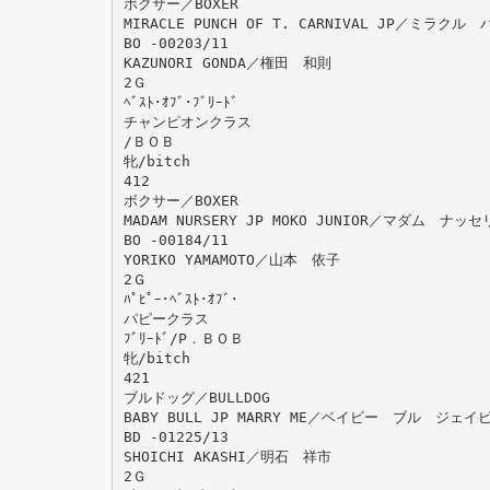
ボクサー／BOXER
MIRACLE PUNCH OF T. CARNIVAL JP／ミ
BO -00203/11
KAZUNORI GONDA／権田 和則
2Ｇ
ﾍﾞｽﾄ･ｵﾌﾞ･ﾌﾞﾘｰﾄﾞ
チャンピオンクラス
/ＢＯＢ
牝/bitch
412
ボクサー／BOXER
MADAM NURSERY JP MOKO JUNIOR／マダム 
BO -00184/11
YORIKO YAMAMOTO／山本 依子
2Ｇ
ﾊﾟﾋﾟｰ･ﾍﾞｽﾄ･ｵﾌﾞ･
パピークラス
ﾌﾞﾘｰﾄﾞ/P．ＢＯＢ
牝/bitch
421
ブルドッグ／BULLDOG
BABY BULL JP MARRY ME／ベイビー ブル ジ
BD -01225/13
SHOICHI AKASHI／明石 祥市
2Ｇ