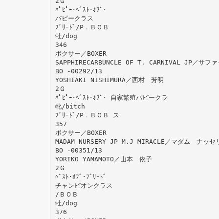
2Ｇ
ﾊﾟﾋﾟｰ･ﾍﾞｽﾄ･ｵﾌﾞ･
パピークラス
ﾌﾞﾘｰﾄﾞ/P．ＢＯＢ
牡/dog
346
ボクサー／BOXER
SAPPHIRECARBUNCLE OF T. CARNIVAL
BO -00292/13
YOSHIAKI NISHIMURA／西村 芳明
2Ｇ
ﾊﾟﾋﾟｰ･ﾍﾞｽﾄ･ｵﾌﾞ･ 自家繁殖パピークラ
牝/bitch
ﾌﾞﾘｰﾄﾞ/P．ＢＯＢ ス
357
ボクサー／BOXER
MADAM NURSERY JP M.J MIRACLE／マダ
BO -00351/13
YORIKO YAMAMOTO／山本 依子
2Ｇ
ﾍﾞｽﾄ･ｵﾌﾞ･ﾌﾞﾘｰﾄﾞ
チャンピオンクラス
/ＢＯＢ
牡/dog
376