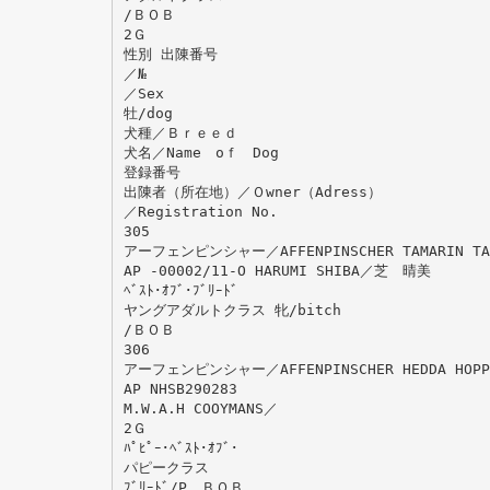
/ＢＯＢ
2Ｇ
性別 出陳番号
／№
／Sex
牡/dog
犬種／Ｂｒｅｅｄ
犬名／Name oｆ Dog
登録番号
出陳者（所在地）／Ｏwner（Adress）
／Registration No.
305
アーフェンピンシャー／AFFENPINSCHER TAMARIN TA
AP -00002/11-O HARUMI SHIBA／芝 晴美
ﾍﾞｽﾄ･ｵﾌﾞ･ﾌﾞﾘｰﾄﾞ
ヤングアダルトクラス 牝/bitch
/ＢＯＢ
306
アーフェンピンシャー／AFFENPINSCHER HEDDA HOPPE
AP NHSB290283
M.W.A.H COOYMANS／
2Ｇ
ﾊﾟﾋﾟｰ･ﾍﾞｽﾄ･ｵﾌﾞ･
パピークラス
ﾌﾞﾘｰﾄﾞ/P．ＢＯＢ