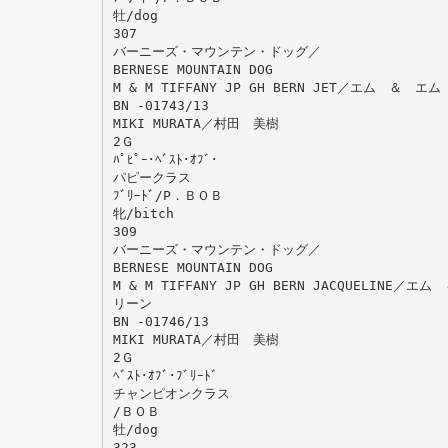
牡/dog
307
バーニーズ・マウンテン・ドッグ／
BERNESE MOUNTAIN DOG
M & M TIFFANY JP GH BERN JET／エム
BN -01743/13
MIKI MURATA／村田 美樹
2Ｇ
ﾊﾟﾋﾟｰ･ﾍﾞｽﾄ･ｵﾌﾞ･
パピークラス
ﾌﾞﾘｰﾄﾞ/P．ＢＯＢ
牝/bitch
309
バーニーズ・マウンテン・ドッグ／
BERNESE MOUNTAIN DOG
M & M TIFFANY JP GH BERN JACQUE
リーン
BN -01746/13
MIKI MURATA／村田 美樹
2Ｇ
ﾍﾞｽﾄ･ｵﾌﾞ･ﾌﾞﾘｰﾄﾞ
チャンピオンクラス
/ＢＯＢ
牡/dog
323