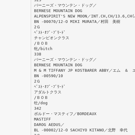
バーニーズ・マウンテン・ドッグ／
BERNESE MOUNTAIN DOG
ALPENSPIRIT'S NEW MOON／INT.CH,CH/13.6,CH(
BN -00070/12-O MIKI MURATA／村田 美樹
2Ｇ
ﾍﾞｽﾄ･ｵﾌﾞ･ﾌﾞﾘｰﾄﾞ
チャンピオンクラス
/ＢＯＢ
牝/bitch
338
バーニーズ・マウンテン・ドッグ／
BERNESE MOUNTAIN DOG
M & M TIFFANY JP KOSTBARER ABBY／
BN -00590/10
2Ｇ
ﾍﾞｽﾄ･ｵﾌﾞ･ﾌﾞﾘｰﾄﾞ
アダルトクラス
/ＢＯＢ
牡/dog
342
ボルドー・マスティフ／BORDEAUX
MASTIFF
DAROG AEDUS／
BL -00002/12-O SACHIYO KITANO／北野 幸代