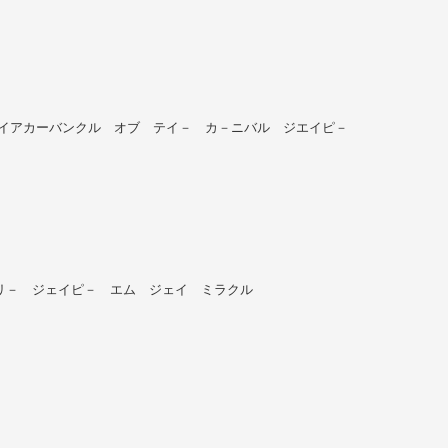
 JP／サファイアカーバンクル オブ テイ－ カ－ニバル ジエイピ－
ム ナッセリ－ ジェイピ－ エム ジェイ ミラクル