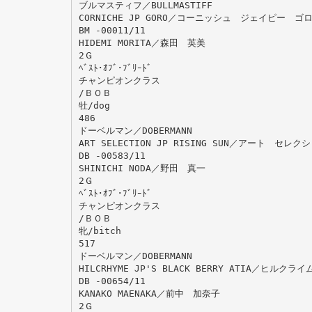
ブルマスティフ／BULLMASTIFF
CORNICHE JP GORO／コーニッシュ ジェイピー ゴ
BM -00011/11
HIDEMI MORITA／森田 英美
2Ｇ
ﾍﾞｽﾄ･ｵﾌﾞ･ﾌﾞﾘｰﾄﾞ
チャンピオンクラス
/ＢＯＢ
牡/dog
486
ドーベルマン／DOBERMANN
ART SELECTION JP RISING SUN／アート セ
DB -00583/11
SHINICHI NODA／野田 真一
2Ｇ
ﾍﾞｽﾄ･ｵﾌﾞ･ﾌﾞﾘｰﾄﾞ
チャンピオンクラス
/ＢＯＢ
牝/bitch
517
ドーベルマン／DOBERMANN
HILCRHYME JP'S BLACK BERRY ATIA／ヒ
DB -00654/11
KANAKO MAENAKA／前中 加奈子
2Ｇ