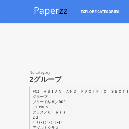
Paper
zz
EXPLORE CATEGORIES
No category
2グループ
FCI ＡＳＩＡＮ ＡＮＤ ＰＡＣＩＦＩＣ ＳＥＣＴＩ
グループ
ブリード結果／BOB
／Group
クラス／Ｃｌａｓｓ
2Ｇ
ﾍﾞｽﾄ･ｵﾌﾞ･ﾌﾞﾘｰﾄﾞ
アダルトクラス