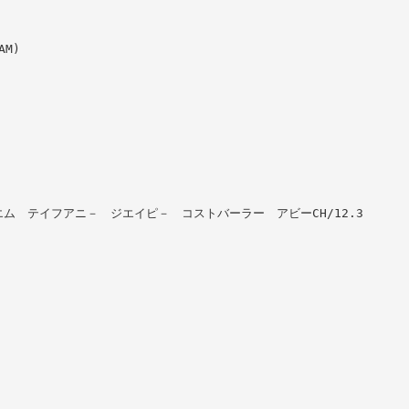
AM)
エム ＆ エム テイフアニ－ ジエイピ－ コストバーラー アビーCH/12.3