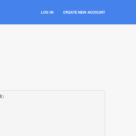
LOG IN
CREATE NEW ACCOUNT
績）