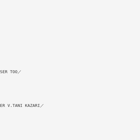
SER TOO／
R V.TANI KAZARI／