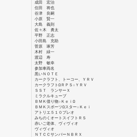
成田 宏治
住田 将也
谷津 良嗣
小原 賢一
大島 義則
佐々木 勇太
平野 正志
小田島 充助
菅原 琢芳
木村 緑一
渡辺 寿
太野 敏幸
参加車両名
黒いＮＯＴＥ
カークラフト、トーコー、ＹＲＶ
カークラフトΩＲＰＳ☆ＹＲＶ
ＳＳＴ ランサーＸ
ミラクルキューブ
ＢＭＫ借り物☆ＫｅｉΩ
ＢＭＫスポーツΩスター☆Ｋｅｉ
アトリエ５１０プレオ
みちのくオートスイフトＲＳ
赤いご老体、ヴィヴィオ
ヴィヴィオ
ＮＴＣＣサンバーＮＢＲＸ