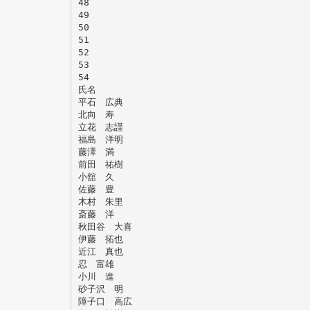
48
49
50
51
52
53
54
氏名
平石 広典
北向 寿
立花 志謹
福島 洋明
藤澤 満
前田 祐樹
小舘 久
佐藤 豊
木村 朱里
斎藤 洋
秋田谷 大喜
伊藤 拓也
近江 真也
忍 富雄
小川 進
砂子沢 明
障子口 高広