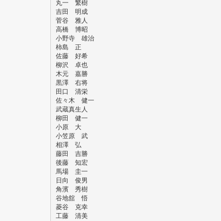
丸一 繁樹
吉田 明成
菅谷 雅人
高橋 博昭
小野寺 雄治
柿島 正
佐藤 好希
柳沢 卓也
木元 嘉勝
黒澤 右将
田口 清栄
佐々木 健一
武蔵真生人
柳田 健一
小原 大
小笠原 武
相澤 弘
藤田 吉勝
後藤 知宏
馬場 圭一
日向 俊男
角濱 秀樹
谷地舘 悟
菱谷 克幸
工藤 清美