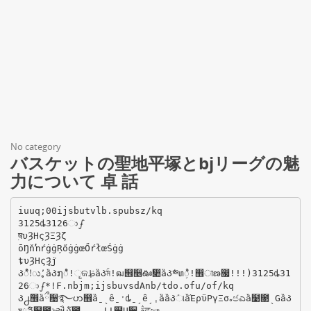
No category
バスケットの聖地平塚とbjリーグの魅
力について 卓 話
iuuq;00ijsbutvlb.spubsz/kq
3125ȡ3126ාഽ
࣭षυȜΗςȜΞȜζ
ōŊňŉŕġġŖőġġœŐŕłœŚġġ
ȶυȜΗςȜ̧ܵͬͅȷ
Პٛಿ!ು٬࣑֚ȁᲞ໗ٛಿ!ୄକࢣ֚ȁᲞۚম!ฒ୞૥ఊ჊ȁᲞٛ༭տ֥ಿ!඾ाణ෗!!!)3125ȡ31
26ාഽ*!F.nbjm;ijsbuvsdAnb/tdo.ofu/of/kq
Პ႕ٛ඾ȁྀ਩࿐ဟ඾ȁˍˎȇˍˑȡˍˏȇˏˌȁȁᲞٛાȁΈρϋΡγΞσ૰ජಎȁ໹೓ˎGȁᲞ
মྩޫȁ໹೓ঌઐ໓಴ˎ.ˍˌ!!໹Ụ੸ࢥ݈ٛਫ਼ඤ