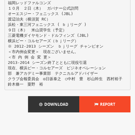
福岡レッドファルコンズ
１０月 ２日（木） ガバナー公式訪問
オーエスジー・フェニックス (JBL)
渡辺治夫（横須賀 RC）
浜松・東三河フェニックス ( ｂｊリーグ )
９日（木） 米山奨学生（予定）
三菱電機ダイヤモンド・ドルフィンズ (JBL)
横浜ビー・コルセアーズ（ｂｊリーグ）
※ 2012-2013 シーズン ｂｊリーグ チャンピオン
＜市内例会変更＞ 現在ございません。
＜市 内 例 会 変 更＞
2013-2014 シーズン終了とともに現役引退
現在、横浜ビー・コルセアーズ ビジネオペレーション
部 兼アカデミー事業部 テクニカルアドバイザー
クラブ会報委員会 ◎日坂泰之 ○中村 豊 杉山幹生 西村裕子
DOWNLOAD
REPORT