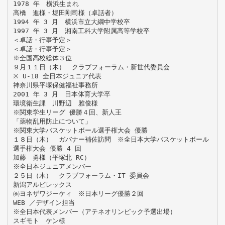
1978 年 横浜生まれ
高橋 進様・堀田剛司様（卓話者）
1994 年 3 月 横浜市立大綱中学校卒
1997 年 3 月 湘南工科大学附属高等学校卒
＜卓話・行事予定＞
＜卓話・行事予定＞
※全国高校総体３位
９月１１日（木） クラブフォーラム・新世代委員会
※ U-18 全日本ジュニア代表
神奈川県平塚保健福祉事務所
2001 年 3 月 日本体育大学卒
環境衛生課 川野辺 雅俊様
※関東学生リーグ 優勝４回、新人王
「薬物乱用防止について」
※関東大学バスケットボール選手権大会 優勝
１８日（木） ガバナー補佐訪問 ※全日本大学バスケットボール
選手権大会 優勝 4 回
加藤 勇様（平塚北 RC）
※全日本ジュニアメンバー
２５日（木） クラブフォーラム・IT 委員会
新潟アルビレックス
㈱ヨネザワジーケィ ※日本リーグ優勝２回
WEB ／デザイン担当
※全日本代表メンバー（アテネオリンピック予選出場）
スギモト ケン様