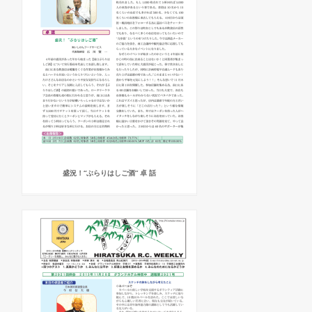
盛況！“ぶらりはしご酒” 卓 話