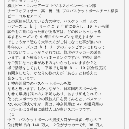
と答えるでしょう。
横浜ビー・コルセアーズ ビジネスオペレーション部
チーフオフィサー 高 橋 進 プロバスケットボールチーム横浜
ビー・コルセアーズ
この原稿を読んでいる方の中で、バスケットボールの
セアーズは、b j リーグに 3 年前に参入し、10 月から開
試合をご覧になった事がある方は、どの位いらっしゃる
幕するシーズンで 4 年目のシーズンを迎えますが、一
でしょうか？恐らく大半の方がご覧になった事が無いの
昨年のシーズンは b j リーグのチャンピオンにもなって
ではないでしょうか？それでは、野球やサッカーの試合
います。また横浜というネーミングですが、神奈川県全
をご覧になった事がある方はいらっしゃいますか？と
域で活動をしており、平塚でも毎年 8 ～ 10 試合程度試
お聞きしたら、かなりの数の方が「ある」とお答えに
合をしています。
）神奈川県でのバスケットボールを取
なると思います。しかしながら、日本国内のボールを
り巻く環境は我々の力不足もあり、あまり変えられてい
使ったスポーツの中の競技人口を見てみると、バスケッ
ないのが現状ですが、実は、神奈川県は 47 都道府県の
トボールは３番目に競技人口が多いスポーツです。
（１
中で、バスケットボールの競技人口が一番多い県なので
位は野球で約 140 万人、２位がサッカーで約 96 万人、