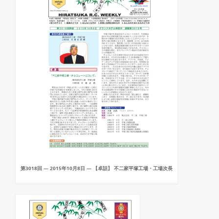
第3018回 — 2015年10月8日 — 【卓話】 不二家平塚工場・工場次長