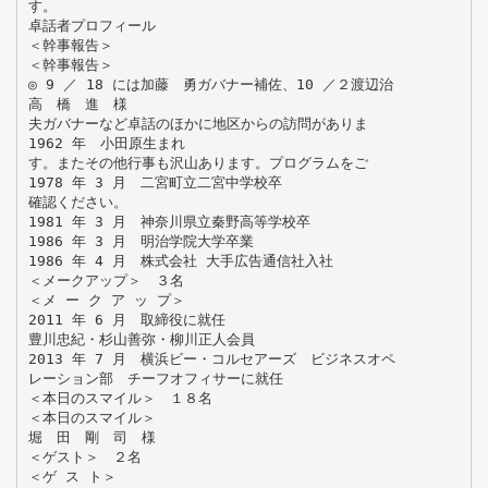
す。
卓話者プロフィール
＜幹事報告＞
＜幹事報告＞
◎ 9 ／ 18 には加藤 勇ガバナー補佐、10 ／２渡辺治
高 橋 進 様
夫ガバナーなど卓話のほかに地区からの訪問がありま
1962 年 小田原生まれ
す。またその他行事も沢山あります。プログラムをご
1978 年 3 月 二宮町立二宮中学校卒
確認ください。
1981 年 3 月 神奈川県立秦野高等学校卒
1986 年 3 月 明治学院大学卒業
1986 年 4 月 株式会社 大手広告通信社入社
＜メークアップ＞ ３名
＜メ ー ク ア ッ プ＞
2011 年 6 月 取締役に就任
豊川忠紀・杉山善弥・柳川正人会員
2013 年 7 月 横浜ビー・コルセアーズ ビジネスオペ
レーション部 チーフオフィサーに就任
＜本日のスマイル＞ １８名
＜本日のスマイル＞
堀 田 剛 司 様
＜ゲスト＞ ２名
＜ゲ ス ト＞