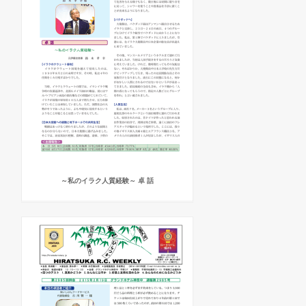
～私のイラク人質経験～ 卓 話