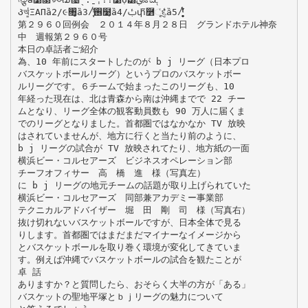
Პঅ͈̾ΞΑΠȁ2/૯৘̥̠̥̓ȁ3/͙ͭ̈́ͅ࢖໹̥ȁ4/ࢡփ͂࿻ૂͬ૬̥͛ͥȁ5/͙͈̹̥̠̥ͭ̈́͛̈́ͥ̓ͅ
第２９６０回例会 ２０１４年８月２８日 グランドホテル神奈
中 週報第２９６０号
本日の卓話者ご紹介
為、10 年前にスタートしたのが b j リーグ（日本プロ
バスケットボールリーグ）というプロのバスケットボー
ルリーグです。６チームで始まったこのリーグも、10
年経った現在は、北は青森から南は沖縄までで 22 チー
ムとなり、リーグ全体の観客動員数も 90 万人に届くま
でのリーグとなりました。首都圏ではなかなか TV 放映
はされていませんが、地方に行くと当たり前のように、
b j リーグの試合が TV 放映されてたり、地方紙の一面
横浜ビー・コルセアーズ ビジネスオペレーション部
チーフオフィサー 高 橋 進 様（写真左）
に b j リーグの地元チームの話題が取り上げられていた
横浜ビー・コルセアーズ 同部兼アカデミー事業部
テクニカルアドバイザー 堀 田 剛 司 様（写真右）
抜け切れないバスケットボールですが、日本全体で見る
りします。首都圏ではまだまだマイナーなイメージから
とバスケットボールを取り巻く環境が変化してきていま
す。例えば沖縄でバスケットボールの試合を観たことが
卓 話
ありますか？と質問したら、おそらく大半の方が「ある」
バスケットの聖地平塚とｂｊリーグの魅力について