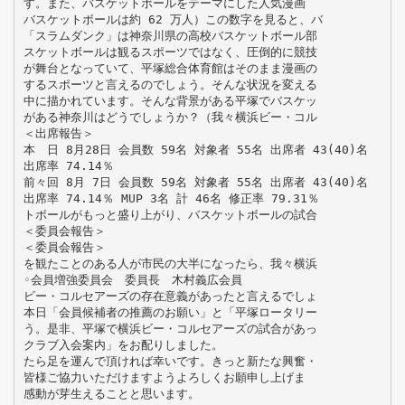
す。また、バスケットボールをテーマにした人気漫画
バスケットボールは約 62 万人）この数字を見ると、バ
「スラムダンク」は神奈川県の高校バスケットボール部
スケットボールは観るスポーツではなく、圧倒的に競技
が舞台となっていて、平塚総合体育館はそのまま漫画の
するスポーツと言えるのでしょう。そんな状況を変える
中に描かれています。そんな背景がある平塚でバスケッ
がある神奈川はどうでしょうか？（我々横浜ビー・コル
＜出席報告＞
本 日 8月28日 会員数 59名 対象者 55名 出席者 43(40)名
出席率 74.14％
前々回 8月 7日 会員数 59名 対象者 55名 出席者 43(40)名
出席率 74.14％ MUP 3名 計 46名 修正率 79.31％
トボールがもっと盛り上がり、バスケットボールの試合
＜委員会報告＞
＜委員会報告＞
を観たことのある人が市民の大半になったら、我々横浜
◦会員増強委員会 委員長 木村義広会員
ビー・コルセアーズの存在意義があったと言えるでしょ
本日「会員候補者の推薦のお願い」と「平塚ロータリー
う。是非、平塚で横浜ビー・コルセアーズの試合があっ
クラブ入会案内」をお配りしました。
たら足を運んで頂ければ幸いです。きっと新たな興奮・
皆様ご協力いただけますようよろしくお願申し上げま
感動が芽生えることと思います。