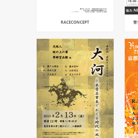
RACECONCEPT
青