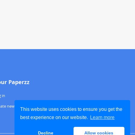
our Paperzz
 in
eate new account
This website uses cookies to ensure you get the
best experience on our website.
Learn more
Decline
Allow cookies