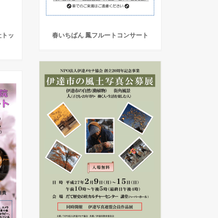
社トッ
春いちばん 鳳フルートコンサート