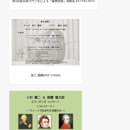
第3回坂田美子門下生による『薩摩琵琶』演奏会 04-7182-0515
孫工 惠嗣[PDF:139KB]