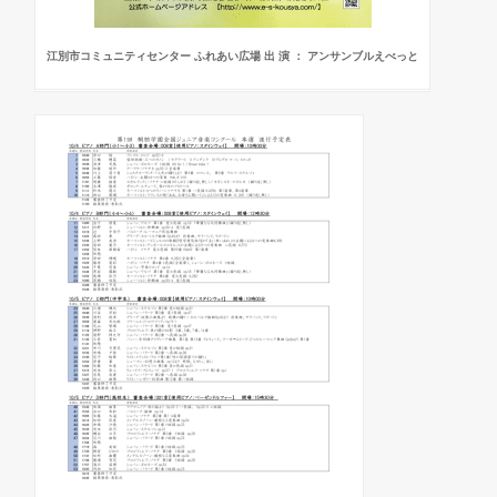
江別市コミュニティセンター ふれあい広場 出 演 ： アンサンブルえべっと